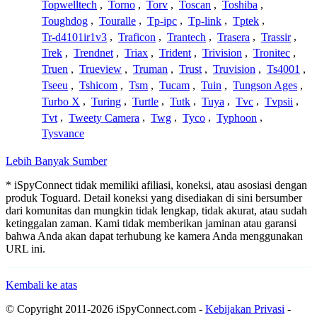
Topwelltech
,
Torno
,
Torv
,
Toscan
,
Toshiba
,
Toughdog
,
Touralle
,
Tp-ipc
,
Tp-link
,
Tptek
,
Tr-d4101ir1v3
,
Traficon
,
Trantech
,
Trasera
,
Trassir
,
Trek
,
Trendnet
,
Triax
,
Trident
,
Trivision
,
Tronitec
,
Truen
,
Trueview
,
Truman
,
Trust
,
Truvision
,
Ts4001
,
Tseeu
,
Tshicom
,
Tsm
,
Tucam
,
Tuin
,
Tungson Ages
,
Turbo X
,
Turing
,
Turtle
,
Tutk
,
Tuya
,
Tvc
,
Tvpsii
,
Tvt
,
Tweety Camera
,
Twg
,
Tyco
,
Typhoon
,
Tysvance
Lebih Banyak Sumber
* iSpyConnect tidak memiliki afiliasi, koneksi, atau asosiasi dengan
produk Toguard. Detail koneksi yang disediakan di sini bersumber
dari komunitas dan mungkin tidak lengkap, tidak akurat, atau sudah
ketinggalan zaman. Kami tidak memberikan jaminan atau garansi
bahwa Anda akan dapat terhubung ke kamera Anda menggunakan
URL ini.
Kembali ke atas
© Copyright 2011-2026 iSpyConnect.com -
Kebijakan Privasi
-