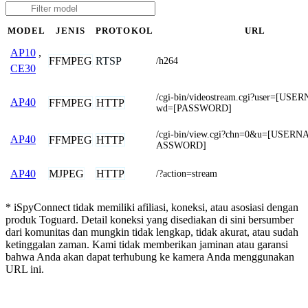
MODEL
JENIS
PROTOKOL
URL
AP10
,
FFMPEG
RTSP
/h264
CE30
/cgi-bin/videostream.cgi?user=[US
AP40
FFMPEG
HTTP
wd=[PASSWORD]
/cgi-bin/view.cgi?chn=0&u=[USER
AP40
FFMPEG
HTTP
ASSWORD]
MJPEG
HTTP
AP40
/?action=stream
* iSpyConnect tidak memiliki afiliasi, koneksi, atau asosiasi dengan
produk Toguard. Detail koneksi yang disediakan di sini bersumber
dari komunitas dan mungkin tidak lengkap, tidak akurat, atau sudah
ketinggalan zaman. Kami tidak memberikan jaminan atau garansi
bahwa Anda akan dapat terhubung ke kamera Anda menggunakan
URL ini.