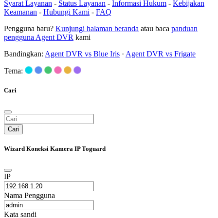
Syarat Layanan
-
Status Layanan
-
Informasi Hukum
-
Kebijakan
Keamanan
-
Hubungi Kami
-
FAQ
Pengguna baru?
Kunjungi halaman beranda
atau baca
panduan
pengguna Agent DVR
kami
Bandingkan:
Agent DVR vs Blue Iris
·
Agent DVR vs Frigate
Tema:
Cari
Cari
Wizard Koneksi Kamera IP Toguard
IP
Nama Pengguna
Kata sandi