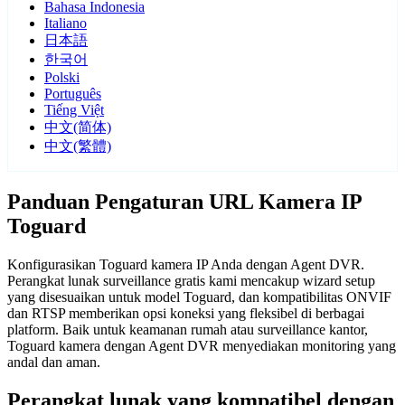
Bahasa Indonesia
Italiano
日本語
한국어
Polski
Português
Tiếng Việt
中文(简体)
中文(繁體)
Panduan Pengaturan URL Kamera IP
Toguard
Konfigurasikan Toguard kamera IP Anda dengan Agent DVR.
Perangkat lunak surveillance gratis kami mencakup wizard setup
yang disesuaikan untuk model Toguard, dan kompatibilitas ONVIF
dan RTSP memberikan opsi koneksi yang fleksibel di berbagai
platform. Baik untuk keamanan rumah atau surveillance kantor,
Toguard kamera dengan Agent DVR menyediakan monitoring yang
andal dan aman.
Perangkat lunak yang kompatibel dengan