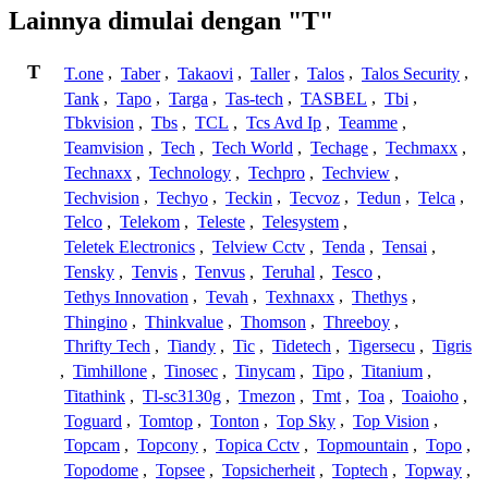
Lainnya dimulai dengan "T"
T
T.one
,
Taber
,
Takaovi
,
Taller
,
Talos
,
Talos Security
,
Tank
,
Tapo
,
Targa
,
Tas-tech
,
TASBEL
,
Tbi
,
Tbkvision
,
Tbs
,
TCL
,
Tcs Avd Ip
,
Teamme
,
Teamvision
,
Tech
,
Tech World
,
Techage
,
Techmaxx
,
Technaxx
,
Technology
,
Techpro
,
Techview
,
Techvision
,
Techyo
,
Teckin
,
Tecvoz
,
Tedun
,
Telca
,
Telco
,
Telekom
,
Teleste
,
Telesystem
,
Teletek Electronics
,
Telview Cctv
,
Tenda
,
Tensai
,
Tensky
,
Tenvis
,
Tenvus
,
Teruhal
,
Tesco
,
Tethys Innovation
,
Tevah
,
Texhnaxx
,
Thethys
,
Thingino
,
Thinkvalue
,
Thomson
,
Threeboy
,
Thrifty Tech
,
Tiandy
,
Tic
,
Tidetech
,
Tigersecu
,
Tigris
,
Timhillone
,
Tinosec
,
Tinycam
,
Tipo
,
Titanium
,
Titathink
,
Tl-sc3130g
,
Tmezon
,
Tmt
,
Toa
,
Toaioho
,
Toguard
,
Tomtop
,
Tonton
,
Top Sky
,
Top Vision
,
Topcam
,
Topcony
,
Topica Cctv
,
Topmountain
,
Topo
,
Topodome
,
Topsee
,
Topsicherheit
,
Toptech
,
Topway
,