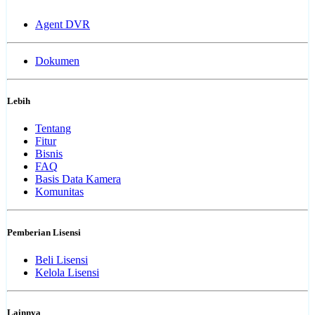
Agent DVR
Dokumen
Lebih
Tentang
Fitur
Bisnis
FAQ
Basis Data Kamera
Komunitas
Pemberian Lisensi
Beli Lisensi
Kelola Lisensi
Lainnya