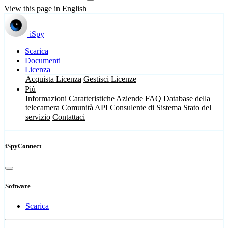
View this page in English
iSpy
Scarica
Documenti
Licenza
Acquista Licenza
Gestisci Licenze
Più
Informazioni
Caratteristiche
Aziende
FAQ
Database della
telecamera
Comunità
API
Consulente di Sistema
Stato del
servizio
Contattaci
iSpyConnect
Software
Scarica