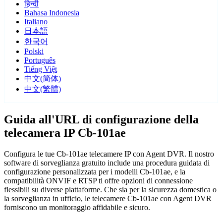
हिन्दी
Bahasa Indonesia
Italiano
日本語
한국어
Polski
Português
Tiếng Việt
中文(简体)
中文(繁體)
Guida all'URL di configurazione della
telecamera IP Cb-101ae
Configura le tue Cb-101ae telecamere IP con Agent DVR. Il nostro
software di sorveglianza gratuito include una procedura guidata di
configurazione personalizzata per i modelli Cb-101ae, e la
compatibilità ONVIF e RTSP ti offre opzioni di connessione
flessibili su diverse piattaforme. Che sia per la sicurezza domestica o
la sorveglianza in ufficio, le telecamere Cb-101ae con Agent DVR
forniscono un monitoraggio affidabile e sicuro.