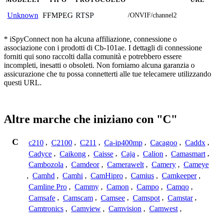
FFMPEG
RTSP
Unknown
/ONVIF/channel2
* iSpyConnect non ha alcuna affiliazione, connessione o
associazione con i prodotti di Cb-101ae. I dettagli di connessione
forniti qui sono raccolti dalla comunità e potrebbero essere
incompleti, inesatti o obsoleti. Non forniamo alcuna garanzia o
assicurazione che tu possa connetterti alle tue telecamere utilizzando
questi URL.
Altre marche che iniziano con "C"
C
c210
,
C2100
,
C211
,
Ca-ip400mp
,
Cacagoo
,
Caddx
,
Cadyce
,
Caikong
,
Caisse
,
Caja
,
Calion
,
Camasmart
,
Cambozola
,
Camdeor
,
Camerawelt
,
Camery
,
Cameye
,
Camhd
,
Camhi
,
CamHipro
,
Camius
,
Camkeeper
,
Camline Pro
,
Cammy
,
Camon
,
Campo
,
Camqo
,
Camsafe
,
Camscam
,
Camsee
,
Camspot
,
Camstar
,
Camtronics
,
Camview
,
Camvision
,
Camwest
,