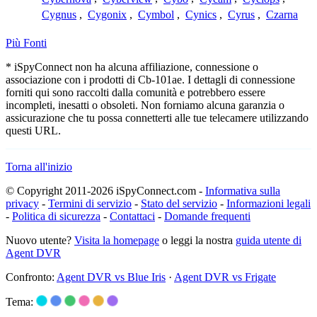
Cygnus
,
Cygonix
,
Cymbol
,
Cynics
,
Cyrus
,
Czarna
Più Fonti
* iSpyConnect non ha alcuna affiliazione, connessione o
associazione con i prodotti di Cb-101ae. I dettagli di connessione
forniti qui sono raccolti dalla comunità e potrebbero essere
incompleti, inesatti o obsoleti. Non forniamo alcuna garanzia o
assicurazione che tu possa connetterti alle tue telecamere utilizzando
questi URL.
Torna all'inizio
© Copyright 2011-2026 iSpyConnect.com -
Informativa sulla
privacy
-
Termini di servizio
-
Stato del servizio
-
Informazioni legali
-
Politica di sicurezza
-
Contattaci
-
Domande frequenti
Nuovo utente?
Visita la homepage
o leggi la nostra
guida utente di
Agent DVR
Confronto:
Agent DVR vs Blue Iris
·
Agent DVR vs Frigate
Tema: