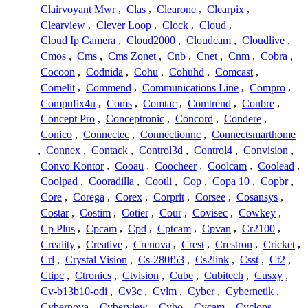
Clairvoyant Mwr
,
Clas
,
Clearone
,
Clearpix
,
Clearview
,
Clever Loop
,
Clock
,
Cloud
,
Cloud Ip Camera
,
Cloud2000
,
Cloudcam
,
Cloudlive
,
Cmos
,
Cms
,
Cms Zonet
,
Cnb
,
Cnet
,
Cnm
,
Cobra
,
Cocoon
,
Codnida
,
Cohu
,
Cohuhd
,
Comcast
,
Comelit
,
Commend
,
Communications Line
,
Compro
,
Compufix4u
,
Coms
,
Comtac
,
Comtrend
,
Conbre
,
Concept Pro
,
Conceptronic
,
Concord
,
Condere
,
Conico
,
Connectec
,
Connectionnc
,
Connectsmarthome
,
Connex
,
Contack
,
Control3d
,
Control4
,
Convision
,
Convo Kontor
,
Cooau
,
Coocheer
,
Coolcam
,
Coolead
,
Coolpad
,
Cooradilla
,
Cootli
,
Cop
,
Copa 10
,
Copbr
,
Core
,
Corega
,
Corex
,
Corprit
,
Corsee
,
Cosansys
,
Costar
,
Costim
,
Cotier
,
Cour
,
Covisec
,
Cowkey
,
Cp Plus
,
Cpcam
,
Cpd
,
Cptcam
,
Cpvan
,
Cr2100
,
Creality
,
Creative
,
Crenova
,
Crest
,
Crestron
,
Cricket
,
Crl
,
Crystal Vision
,
Cs-280f53
,
Cs2link
,
Csst
,
Ct2
,
Ctipc
,
Ctronics
,
Ctvision
,
Cube
,
Cubitech
,
Cusxy
,
Cv-b13b10-odi
,
Cv3c
,
Cvlm
,
Cyber
,
Cybernetik
,
Cybernova
,
Cyberview
,
Cybo
,
Cycam
,
Cyclops
,