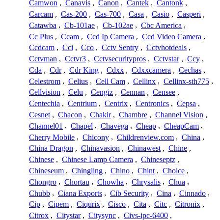
Camwon
,
Canavis
,
Canon
,
Cantek
,
Cantonk
,
Carcam
,
Cas-200
,
Cas-700
,
Casa
,
Casio
,
Casperi
,
Catawba
,
Cb-101ae
,
Cb-102ae
,
Cbc America
,
Cc Plus
,
Ccam
,
Ccd Ip Camera
,
Ccd Video Camera
,
Ccdcam
,
Cci
,
Cco
,
Cctv Sentry
,
Cctvhotdeals
,
Cctvman
,
Cctvr3
,
Cctvsecuritypros
,
Cctvstar
,
Ccy
,
Cda
,
Cdr
,
Cdr King
,
Cdxx
,
Cdxxcamera
,
Cechas
,
Celestrom
,
Celius
,
Cell Cam
,
Cellinx
,
Cellinx-sth775
,
Cellvision
,
Celu
,
Cengiz
,
Cennan
,
Censee
,
Centechia
,
Centrium
,
Centrix
,
Centronics
,
Cepsa
,
Cesnet
,
Chacon
,
Chakir
,
Chambre
,
Channel Vision
,
Channel01
,
Chapel
,
Chavega
,
Cheap
,
CheapCam
,
Cherry Mobile
,
Chicony
,
Childrenview.com
,
China
,
China Dragon
,
Chinavasion
,
Chinawest
,
Chine
,
Chinese
,
Chinese Lamp Camera
,
Chineseptz
,
Chineseum
,
Chingling
,
Chino
,
Chint
,
Choice
,
Chongro
,
Chortau
,
Chowha
,
Chrysalis
,
Chua
,
Chubb
,
Ciana Exports
,
Cib Security
,
Cina
,
Cinnado
,
Cip
,
Cipem
,
Ciqurix
,
Cisco
,
Cita
,
Citc
,
Citronix
,
Citrox
,
Citystar
,
Citysync
,
Civs-ipc-6400
,