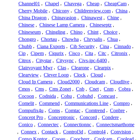
Channel01
,
Chapel
,
Chavega
,
Cheap
,
CheapCam
,
Cherry Mobile
,
Chicony
,
Childrenview.com
,
China
,
China Dragon
,
Chinavasion
,
Chinawest
,
Chine
,
Chinese
,
Chinese Lamp Camera
,
Chineseptz
,
Chineseum
,
Chingling
,
Chino
,
Chint
,
Choice
,
Chongro
,
Chortau
,
Chowha
,
Chrysalis
,
Chua
,
Chubb
,
Ciana Exports
,
Cib Security
,
Cina
,
Cinnado
,
Cip
,
Cipem
,
Ciqurix
,
Cisco
,
Cita
,
Citc
,
Citronix
,
Citrox
,
Citystar
,
Citysync
,
Civs-ipc-6400
,
Clairvoyant Mwr
,
Clas
,
Clearone
,
Clearpix
,
Clearview
,
Clever Loop
,
Clock
,
Cloud
,
Cloud Ip Camera
,
Cloud2000
,
Cloudcam
,
Cloudlive
,
Cmos
,
Cms
,
Cms Zonet
,
Cnb
,
Cnet
,
Cnm
,
Cobra
,
Cocoon
,
Codnida
,
Cohu
,
Cohuhd
,
Comcast
,
Comelit
,
Commend
,
Communications Line
,
Compro
,
Compufix4u
,
Coms
,
Comtac
,
Comtrend
,
Conbre
,
Concept Pro
,
Conceptronic
,
Concord
,
Condere
,
Conico
,
Connectec
,
Connectionnc
,
Connectsmarthome
,
Connex
,
Contack
,
Control3d
,
Control4
,
Convision
,
Convo Kontor
,
Cooau
,
Coocheer
,
Coolcam
,
Coolead
,