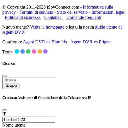
© Copyright 2011-2026 iSpyConnect.com -
Informativa sulla
privacy
-
Termini di servizio
-
Stato del servizio
-
Informazioni legali
-
Politica di sicurezza
-
Contattaci
-
Domande frequenti
Nuovo utente?
Visita la homepage
o leggi la nostra
guida utente di
Agent DVR
Confronto:
Agent DVR vs Blue Iris
·
Agent DVR vs Frigate
Tema:
Ricerca
Ricerca
Cctvman Assistente di Connessione della Telecamera IP
IP
Nome utente