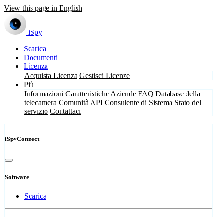
View this page in English
iSpy
Scarica
Documenti
Licenza
Acquista Licenza
Gestisci Licenze
Più
Informazioni
Caratteristiche
Aziende
FAQ
Database della
telecamera
Comunità
API
Consulente di Sistema
Stato del
servizio
Contattaci
iSpyConnect
Software
Scarica