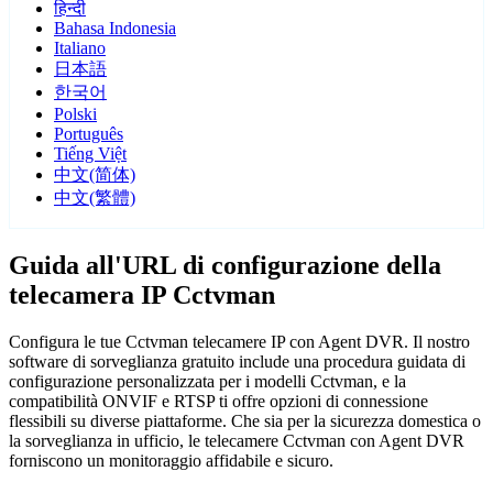
हिन्दी
Bahasa Indonesia
Italiano
日本語
한국어
Polski
Português
Tiếng Việt
中文(简体)
中文(繁體)
Guida all'URL di configurazione della
telecamera IP Cctvman
Configura le tue Cctvman telecamere IP con Agent DVR. Il nostro
software di sorveglianza gratuito include una procedura guidata di
configurazione personalizzata per i modelli Cctvman, e la
compatibilità ONVIF e RTSP ti offre opzioni di connessione
flessibili su diverse piattaforme. Che sia per la sicurezza domestica o
la sorveglianza in ufficio, le telecamere Cctvman con Agent DVR
forniscono un monitoraggio affidabile e sicuro.