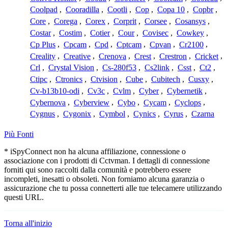
Coolpad
,
Cooradilla
,
Cootli
,
Cop
,
Copa 10
,
Copbr
,
Core
,
Corega
,
Corex
,
Corprit
,
Corsee
,
Cosansys
,
Costar
,
Costim
,
Cotier
,
Cour
,
Covisec
,
Cowkey
,
Cp Plus
,
Cpcam
,
Cpd
,
Cptcam
,
Cpvan
,
Cr2100
,
Creality
,
Creative
,
Crenova
,
Crest
,
Crestron
,
Cricket
,
Crl
,
Crystal Vision
,
Cs-280f53
,
Cs2link
,
Csst
,
Ct2
,
Ctipc
,
Ctronics
,
Ctvision
,
Cube
,
Cubitech
,
Cusxy
,
Cv-b13b10-odi
,
Cv3c
,
Cvlm
,
Cyber
,
Cybernetik
,
Cybernova
,
Cyberview
,
Cybo
,
Cycam
,
Cyclops
,
Cygnus
,
Cygonix
,
Cymbol
,
Cynics
,
Cyrus
,
Czarna
Più Fonti
* iSpyConnect non ha alcuna affiliazione, connessione o
associazione con i prodotti di Cctvman. I dettagli di connessione
forniti qui sono raccolti dalla comunità e potrebbero essere
incompleti, inesatti o obsoleti. Non forniamo alcuna garanzia o
assicurazione che tu possa connetterti alle tue telecamere utilizzando
questi URL.
Torna all'inizio