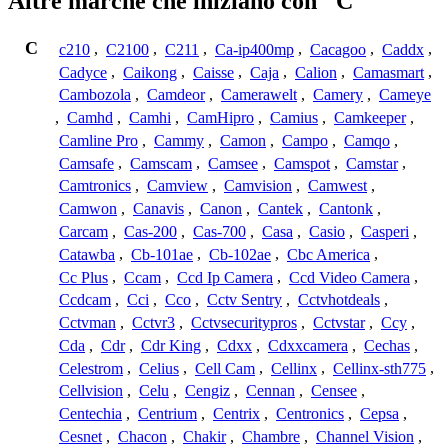
Altre marche che iniziano con "C"
C
c210
,
C2100
,
C211
,
Ca-ip400mp
,
Cacagoo
,
Caddx
,
Cadyce
,
Caikong
,
Caisse
,
Caja
,
Calion
,
Camasmart
,
Cambozola
,
Camdeor
,
Camerawelt
,
Camery
,
Cameye
,
Camhd
,
Camhi
,
CamHipro
,
Camius
,
Camkeeper
,
Camline Pro
,
Cammy
,
Camon
,
Campo
,
Camqo
,
Camsafe
,
Camscam
,
Camsee
,
Camspot
,
Camstar
,
Camtronics
,
Camview
,
Camvision
,
Camwest
,
Camwon
,
Canavis
,
Canon
,
Cantek
,
Cantonk
,
Carcam
,
Cas-200
,
Cas-700
,
Casa
,
Casio
,
Casperi
,
Catawba
,
Cb-101ae
,
Cb-102ae
,
Cbc America
,
Cc Plus
,
Ccam
,
Ccd Ip Camera
,
Ccd Video Camera
,
Ccdcam
,
Cci
,
Cco
,
Cctv Sentry
,
Cctvhotdeals
,
Cctvman
,
Cctvr3
,
Cctvsecuritypros
,
Cctvstar
,
Ccy
,
Cda
,
Cdr
,
Cdr King
,
Cdxx
,
Cdxxcamera
,
Cechas
,
Celestrom
,
Celius
,
Cell Cam
,
Cellinx
,
Cellinx-sth775
,
Cellvision
,
Celu
,
Cengiz
,
Cennan
,
Censee
,
Centechia
,
Centrium
,
Centrix
,
Centronics
,
Cepsa
,
Cesnet
,
Chacon
,
Chakir
,
Chambre
,
Channel Vision
,