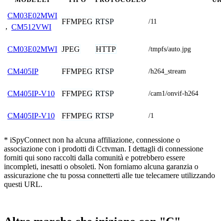
CM03E02MWI
FFMPEG
RTSP
/11
,
CM512VWI
JPEG
HTTP
CM03E02MWI
/tmpfs/auto.jpg
FFMPEG
RTSP
CM405IP
/h264_stream
FFMPEG
RTSP
CM405IP-V10
/cam1/onvif-h264
FFMPEG
RTSP
CM405IP-V10
/1
* iSpyConnect non ha alcuna affiliazione, connessione o
associazione con i prodotti di Cctvman. I dettagli di connessione
forniti qui sono raccolti dalla comunità e potrebbero essere
incompleti, inesatti o obsoleti. Non forniamo alcuna garanzia o
assicurazione che tu possa connetterti alle tue telecamere utilizzando
questi URL.