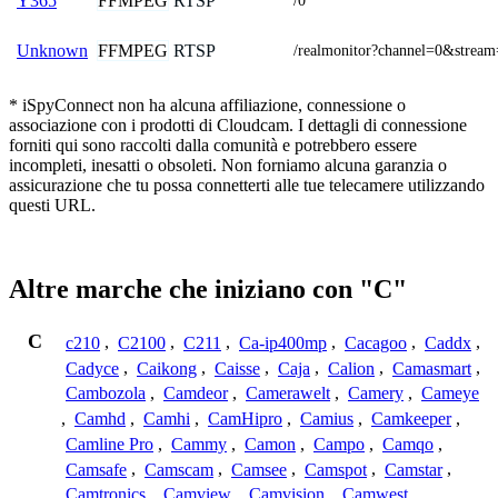
FFMPEG
RTSP
Y365
/0
FFMPEG
RTSP
Unknown
/realmonitor?channel=0&stream
* iSpyConnect non ha alcuna affiliazione, connessione o
associazione con i prodotti di Cloudcam. I dettagli di connessione
forniti qui sono raccolti dalla comunità e potrebbero essere
incompleti, inesatti o obsoleti. Non forniamo alcuna garanzia o
assicurazione che tu possa connetterti alle tue telecamere utilizzando
questi URL.
Altre marche che iniziano con "C"
C
c210
,
C2100
,
C211
,
Ca-ip400mp
,
Cacagoo
,
Caddx
,
Cadyce
,
Caikong
,
Caisse
,
Caja
,
Calion
,
Camasmart
,
Cambozola
,
Camdeor
,
Camerawelt
,
Camery
,
Cameye
,
Camhd
,
Camhi
,
CamHipro
,
Camius
,
Camkeeper
,
Camline Pro
,
Cammy
,
Camon
,
Campo
,
Camqo
,
Camsafe
,
Camscam
,
Camsee
,
Camspot
,
Camstar
,
Camtronics
,
Camview
,
Camvision
,
Camwest
,