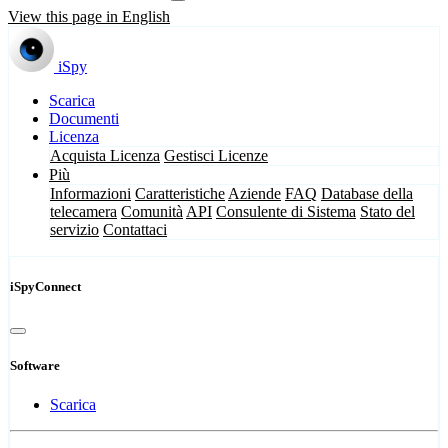
View this page in English
iSpy
Scarica
Documenti
Licenza
Acquista Licenza
Gestisci Licenze
Più
Informazioni
Caratteristiche
Aziende
FAQ
Database della
telecamera
Comunità
API
Consulente di Sistema
Stato del
servizio
Contattaci
iSpyConnect
Software
Scarica