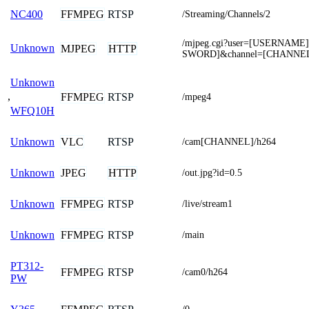
FFMPEG
RTSP
NC400
/Streaming/Channels/2
/mjpeg.cgi?user=[USERNAME
Unknown
MJPEG
HTTP
SWORD]&channel=[CHANNE
Unknown
,
FFMPEG
RTSP
/mpeg4
WFQ10H
VLC
RTSP
Unknown
/cam[CHANNEL]/h264
JPEG
HTTP
Unknown
/out.jpg?id=0.5
FFMPEG
RTSP
Unknown
/live/stream1
FFMPEG
RTSP
Unknown
/main
PT312-
FFMPEG
RTSP
/cam0/h264
PW