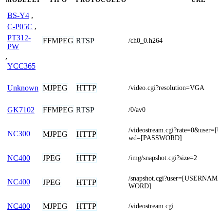
BS-Y4
,
C-P05C
,
PT312-
FFMPEG
RTSP
/ch0_0.h264
PW
,
YCC365
MJPEG
HTTP
Unknown
/video.cgi?resolution=VGA
FFMPEG
RTSP
GK7102
/0/av0
/videostream.cgi?rate=0&us
NC300
MJPEG
HTTP
wd=[PASSWORD]
JPEG
HTTP
NC400
/img/snapshot.cgi?size=2
/snapshot.cgi?user=[USERN
NC400
JPEG
HTTP
WORD]
MJPEG
HTTP
NC400
/videostream.cgi