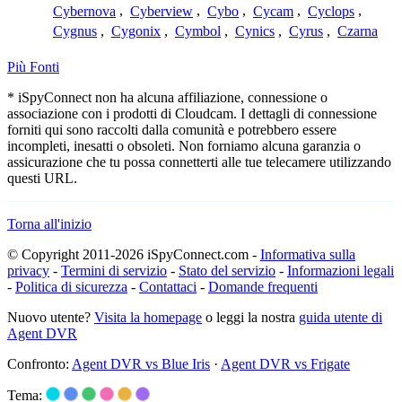
Cybernova
,
Cyberview
,
Cybo
,
Cycam
,
Cyclops
,
Cygnus
,
Cygonix
,
Cymbol
,
Cynics
,
Cyrus
,
Czarna
Più Fonti
* iSpyConnect non ha alcuna affiliazione, connessione o
associazione con i prodotti di Cloudcam. I dettagli di connessione
forniti qui sono raccolti dalla comunità e potrebbero essere
incompleti, inesatti o obsoleti. Non forniamo alcuna garanzia o
assicurazione che tu possa connetterti alle tue telecamere utilizzando
questi URL.
Torna all'inizio
© Copyright 2011-2026 iSpyConnect.com -
Informativa sulla
privacy
-
Termini di servizio
-
Stato del servizio
-
Informazioni legali
-
Politica di sicurezza
-
Contattaci
-
Domande frequenti
Nuovo utente?
Visita la homepage
o leggi la nostra
guida utente di
Agent DVR
Confronto:
Agent DVR vs Blue Iris
·
Agent DVR vs Frigate
Tema: