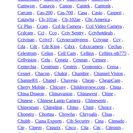
Camwon
,
Canavis
,
Canon
,
Cantek
,
Cantonk
,
Carcam
,
Cas-200
,
Cas-700
,
Casa
,
Casio
,
Casperi
,
Catawba
,
Cb-101ae
,
Cb-102ae
,
Cbc America
,
Cc Plus
,
Ccam
,
Ccd Ip Camera
,
Ccd Video Camera
,
Ccdcam
,
Cci
,
Cco
,
Cctv Sentry
,
Cctvhotdeals
,
Cctvman
,
Cctvr3
,
Cctvsecuritypros
,
Cctvstar
,
Ccy
,
Cda
,
Cdr
,
Cdr King
,
Cdxx
,
Cdxxcamera
,
Cechas
,
Celestrom
,
Celius
,
Cell Cam
,
Cellinx
,
Cellinx-sth775
,
Cellvision
,
Celu
,
Cengiz
,
Cennan
,
Censee
,
Centechia
,
Centrium
,
Centrix
,
Centronics
,
Cepsa
,
Cesnet
,
Chacon
,
Chakir
,
Chambre
,
Channel Vision
,
Channel01
,
Chapel
,
Chavega
,
Cheap
,
CheapCam
,
Cherry Mobile
,
Chicony
,
Childrenview.com
,
China
,
China Dragon
,
Chinavasion
,
Chinawest
,
Chine
,
Chinese
,
Chinese Lamp Camera
,
Chineseptz
,
Chineseum
,
Chingling
,
Chino
,
Chint
,
Choice
,
Chongro
,
Chortau
,
Chowha
,
Chrysalis
,
Chua
,
Chubb
,
Ciana Exports
,
Cib Security
,
Cina
,
Cinnado
,
Cip
,
Cipem
,
Ciqurix
,
Cisco
,
Cita
,
Citc
,
Citronix
,