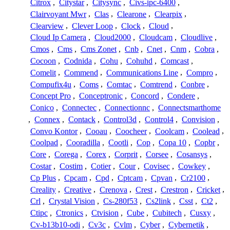
Citrox
,
Citystar
,
Citysync
,
Civs-ipc-6400
,
Clairvoyant Mwr
,
Clas
,
Clearone
,
Clearpix
,
Clearview
,
Clever Loop
,
Clock
,
Cloud
,
Cloud Ip Camera
,
Cloud2000
,
Cloudcam
,
Cloudlive
,
Cmos
,
Cms
,
Cms Zonet
,
Cnb
,
Cnet
,
Cnm
,
Cobra
,
Cocoon
,
Codnida
,
Cohu
,
Cohuhd
,
Comcast
,
Comelit
,
Commend
,
Communications Line
,
Compro
,
Compufix4u
,
Coms
,
Comtac
,
Comtrend
,
Conbre
,
Concept Pro
,
Conceptronic
,
Concord
,
Condere
,
Conico
,
Connectec
,
Connectionnc
,
Connectsmarthome
,
Connex
,
Contack
,
Control3d
,
Control4
,
Convision
,
Convo Kontor
,
Cooau
,
Coocheer
,
Coolcam
,
Coolead
,
Coolpad
,
Cooradilla
,
Cootli
,
Cop
,
Copa 10
,
Copbr
,
Core
,
Corega
,
Corex
,
Corprit
,
Corsee
,
Cosansys
,
Costar
,
Costim
,
Cotier
,
Cour
,
Covisec
,
Cowkey
,
Cp Plus
,
Cpcam
,
Cpd
,
Cptcam
,
Cpvan
,
Cr2100
,
Creality
,
Creative
,
Crenova
,
Crest
,
Crestron
,
Cricket
,
Crl
,
Crystal Vision
,
Cs-280f53
,
Cs2link
,
Csst
,
Ct2
,
Ctipc
,
Ctronics
,
Ctvision
,
Cube
,
Cubitech
,
Cusxy
,
Cv-b13b10-odi
,
Cv3c
,
Cvlm
,
Cyber
,
Cybernetik
,