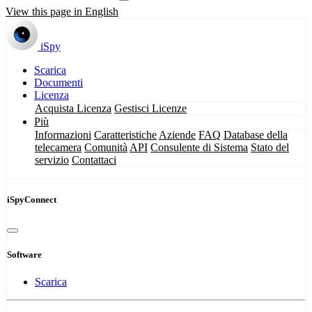
View this page in English
iSpy
Scarica
Documenti
Licenza
Acquista Licenza
Gestisci Licenze
Più
Informazioni
Caratteristiche
Aziende
FAQ
Database della
telecamera
Comunità
API
Consulente di Sistema
Stato del
servizio
Contattaci
iSpyConnect
Software
Scarica