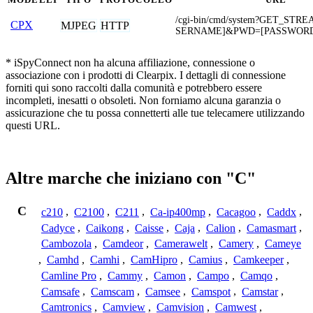
/cgi-bin/cmd/system?GET_ST
CPX
MJPEG
HTTP
SERNAME]&PWD=[PASSWOR
* iSpyConnect non ha alcuna affiliazione, connessione o
associazione con i prodotti di Clearpix. I dettagli di connessione
forniti qui sono raccolti dalla comunità e potrebbero essere
incompleti, inesatti o obsoleti. Non forniamo alcuna garanzia o
assicurazione che tu possa connetterti alle tue telecamere utilizzando
questi URL.
Altre marche che iniziano con "C"
C
c210
,
C2100
,
C211
,
Ca-ip400mp
,
Cacagoo
,
Caddx
,
Cadyce
,
Caikong
,
Caisse
,
Caja
,
Calion
,
Camasmart
,
Cambozola
,
Camdeor
,
Camerawelt
,
Camery
,
Cameye
,
Camhd
,
Camhi
,
CamHipro
,
Camius
,
Camkeeper
,
Camline Pro
,
Cammy
,
Camon
,
Campo
,
Camqo
,
Camsafe
,
Camscam
,
Camsee
,
Camspot
,
Camstar
,
Camtronics
,
Camview
,
Camvision
,
Camwest
,