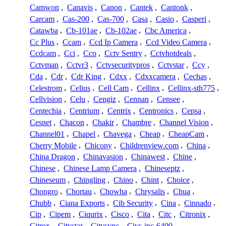
Camwon
,
Canavis
,
Canon
,
Cantek
,
Cantonk
,
Carcam
,
Cas-200
,
Cas-700
,
Casa
,
Casio
,
Casperi
,
Catawba
,
Cb-101ae
,
Cb-102ae
,
Cbc America
,
Cc Plus
,
Ccam
,
Ccd Ip Camera
,
Ccd Video Camera
,
Ccdcam
,
Cci
,
Cco
,
Cctv Sentry
,
Cctvhotdeals
,
Cctvman
,
Cctvr3
,
Cctvsecuritypros
,
Cctvstar
,
Ccy
,
Cda
,
Cdr
,
Cdr King
,
Cdxx
,
Cdxxcamera
,
Cechas
,
Celestrom
,
Celius
,
Cell Cam
,
Cellinx
,
Cellinx-sth775
,
Cellvision
,
Celu
,
Cengiz
,
Cennan
,
Censee
,
Centechia
,
Centrium
,
Centrix
,
Centronics
,
Cepsa
,
Cesnet
,
Chacon
,
Chakir
,
Chambre
,
Channel Vision
,
Channel01
,
Chapel
,
Chavega
,
Cheap
,
CheapCam
,
Cherry Mobile
,
Chicony
,
Childrenview.com
,
China
,
China Dragon
,
Chinavasion
,
Chinawest
,
Chine
,
Chinese
,
Chinese Lamp Camera
,
Chineseptz
,
Chineseum
,
Chingling
,
Chino
,
Chint
,
Choice
,
Chongro
,
Chortau
,
Chowha
,
Chrysalis
,
Chua
,
Chubb
,
Ciana Exports
,
Cib Security
,
Cina
,
Cinnado
,
Cip
,
Cipem
,
Ciqurix
,
Cisco
,
Cita
,
Citc
,
Citronix
,
Citrox
,
Citystar
,
Citysync
,
Civs-ipc-6400
,