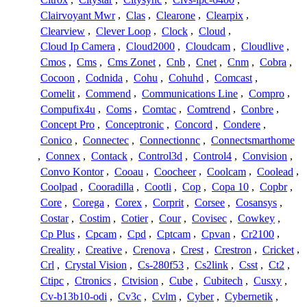
Clairvoyant Mwr
,
Clas
,
Clearone
,
Clearpix
,
Clearview
,
Clever Loop
,
Clock
,
Cloud
,
Cloud Ip Camera
,
Cloud2000
,
Cloudcam
,
Cloudlive
,
Cmos
,
Cms
,
Cms Zonet
,
Cnb
,
Cnet
,
Cnm
,
Cobra
,
Cocoon
,
Codnida
,
Cohu
,
Cohuhd
,
Comcast
,
Comelit
,
Commend
,
Communications Line
,
Compro
,
Compufix4u
,
Coms
,
Comtac
,
Comtrend
,
Conbre
,
Concept Pro
,
Conceptronic
,
Concord
,
Condere
,
Conico
,
Connectec
,
Connectionnc
,
Connectsmarthome
,
Connex
,
Contack
,
Control3d
,
Control4
,
Convision
,
Convo Kontor
,
Cooau
,
Coocheer
,
Coolcam
,
Coolead
,
Coolpad
,
Cooradilla
,
Cootli
,
Cop
,
Copa 10
,
Copbr
,
Core
,
Corega
,
Corex
,
Corprit
,
Corsee
,
Cosansys
,
Costar
,
Costim
,
Cotier
,
Cour
,
Covisec
,
Cowkey
,
Cp Plus
,
Cpcam
,
Cpd
,
Cptcam
,
Cpvan
,
Cr2100
,
Creality
,
Creative
,
Crenova
,
Crest
,
Crestron
,
Cricket
,
Crl
,
Crystal Vision
,
Cs-280f53
,
Cs2link
,
Csst
,
Ct2
,
Ctipc
,
Ctronics
,
Ctvision
,
Cube
,
Cubitech
,
Cusxy
,
Cv-b13b10-odi
,
Cv3c
,
Cvlm
,
Cyber
,
Cybernetik
,