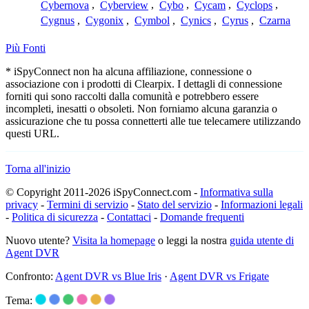
Cybernova
,
Cyberview
,
Cybo
,
Cycam
,
Cyclops
,
Cygnus
,
Cygonix
,
Cymbol
,
Cynics
,
Cyrus
,
Czarna
Più Fonti
* iSpyConnect non ha alcuna affiliazione, connessione o
associazione con i prodotti di Clearpix. I dettagli di connessione
forniti qui sono raccolti dalla comunità e potrebbero essere
incompleti, inesatti o obsoleti. Non forniamo alcuna garanzia o
assicurazione che tu possa connetterti alle tue telecamere utilizzando
questi URL.
Torna all'inizio
© Copyright 2011-2026 iSpyConnect.com -
Informativa sulla
privacy
-
Termini di servizio
-
Stato del servizio
-
Informazioni legali
-
Politica di sicurezza
-
Contattaci
-
Domande frequenti
Nuovo utente?
Visita la homepage
o leggi la nostra
guida utente di
Agent DVR
Confronto:
Agent DVR vs Blue Iris
·
Agent DVR vs Frigate
Tema: