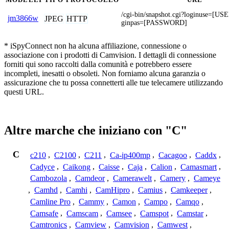
/cgi-bin/snapshot.cgi?loginuse=[
jm3866w
JPEG
HTTP
ginpas=[PASSWORD]
* iSpyConnect non ha alcuna affiliazione, connessione o
associazione con i prodotti di Camvision. I dettagli di connessione
forniti qui sono raccolti dalla comunità e potrebbero essere
incompleti, inesatti o obsoleti. Non forniamo alcuna garanzia o
assicurazione che tu possa connetterti alle tue telecamere utilizzando
questi URL.
Altre marche che iniziano con "C"
C
c210
,
C2100
,
C211
,
Ca-ip400mp
,
Cacagoo
,
Caddx
,
Cadyce
,
Caikong
,
Caisse
,
Caja
,
Calion
,
Camasmart
,
Cambozola
,
Camdeor
,
Camerawelt
,
Camery
,
Cameye
,
Camhd
,
Camhi
,
CamHipro
,
Camius
,
Camkeeper
,
Camline Pro
,
Cammy
,
Camon
,
Campo
,
Camqo
,
Camsafe
,
Camscam
,
Camsee
,
Camspot
,
Camstar
,
Camtronics
,
Camview
,
Camvision
,
Camwest
,