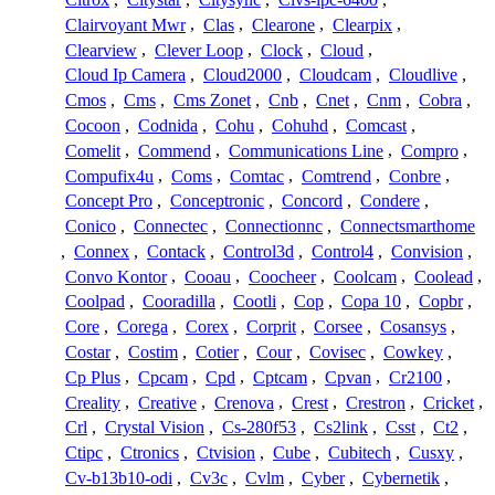
Clairvoyant Mwr
,
Clas
,
Clearone
,
Clearpix
,
Clearview
,
Clever Loop
,
Clock
,
Cloud
,
Cloud Ip Camera
,
Cloud2000
,
Cloudcam
,
Cloudlive
,
Cmos
,
Cms
,
Cms Zonet
,
Cnb
,
Cnet
,
Cnm
,
Cobra
,
Cocoon
,
Codnida
,
Cohu
,
Cohuhd
,
Comcast
,
Comelit
,
Commend
,
Communications Line
,
Compro
,
Compufix4u
,
Coms
,
Comtac
,
Comtrend
,
Conbre
,
Concept Pro
,
Conceptronic
,
Concord
,
Condere
,
Conico
,
Connectec
,
Connectionnc
,
Connectsmarthome
,
Connex
,
Contack
,
Control3d
,
Control4
,
Convision
,
Convo Kontor
,
Cooau
,
Coocheer
,
Coolcam
,
Coolead
,
Coolpad
,
Cooradilla
,
Cootli
,
Cop
,
Copa 10
,
Copbr
,
Core
,
Corega
,
Corex
,
Corprit
,
Corsee
,
Cosansys
,
Costar
,
Costim
,
Cotier
,
Cour
,
Covisec
,
Cowkey
,
Cp Plus
,
Cpcam
,
Cpd
,
Cptcam
,
Cpvan
,
Cr2100
,
Creality
,
Creative
,
Crenova
,
Crest
,
Crestron
,
Cricket
,
Crl
,
Crystal Vision
,
Cs-280f53
,
Cs2link
,
Csst
,
Ct2
,
Ctipc
,
Ctronics
,
Ctvision
,
Cube
,
Cubitech
,
Cusxy
,
Cv-b13b10-odi
,
Cv3c
,
Cvlm
,
Cyber
,
Cybernetik
,