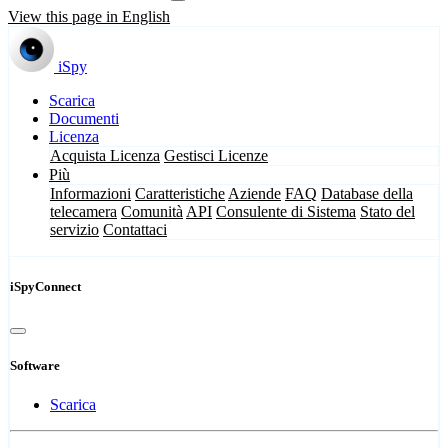
View this page in English
iSpy
Scarica
Documenti
Licenza
Acquista Licenza
Gestisci Licenze
Più
Informazioni
Caratteristiche
Aziende
FAQ
Database della
telecamera
Comunità
API
Consulente di Sistema
Stato del
servizio
Contattaci
iSpyConnect
Software
Scarica