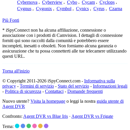
Cybernova
,
Cyberview
,
Cybo
,
Cycam
,
Cyclops
,
Cygnus
,
Cygonix
,
Cymbol
,
Cynics
,
Cyrus
,
Czarna
Più Fonti
* iSpyConnect non ha alcuna affiliazione, connessione o
associazione con i prodotti di Camvision. I dettagli di connessione
forniti qui sono raccolti dalla comunità e potrebbero essere
incompleti, inesatti o obsoleti. Non forniamo alcuna garanzia o
assicurazione che tu possa connetterti alle tue telecamere utilizzando
questi URL.
Torna all'inizio
© Copyright 2011-2026 iSpyConnect.com -
Informativa sulla
privacy
-
Termini di servizio
-
Stato del servizio
-
Informazioni legali
-
Politica di sicurezza
-
Contattaci
-
Domande frequenti
Nuovo utente?
Visita la homepage
o leggi la nostra
guida utente di
Agent DVR
Confronto:
Agent DVR vs Blue Iris
·
Agent DVR vs Frigate
Tema: