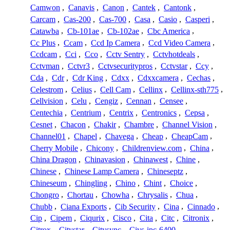
Camwon
,
Canavis
,
Canon
,
Cantek
,
Cantonk
,
Carcam
,
Cas-200
,
Cas-700
,
Casa
,
Casio
,
Casperi
,
Catawba
,
Cb-101ae
,
Cb-102ae
,
Cbc America
,
Cc Plus
,
Ccam
,
Ccd Ip Camera
,
Ccd Video Camera
,
Ccdcam
,
Cci
,
Cco
,
Cctv Sentry
,
Cctvhotdeals
,
Cctvman
,
Cctvr3
,
Cctvsecuritypros
,
Cctvstar
,
Ccy
,
Cda
,
Cdr
,
Cdr King
,
Cdxx
,
Cdxxcamera
,
Cechas
,
Celestrom
,
Celius
,
Cell Cam
,
Cellinx
,
Cellinx-sth775
,
Cellvision
,
Celu
,
Cengiz
,
Cennan
,
Censee
,
Centechia
,
Centrium
,
Centrix
,
Centronics
,
Cepsa
,
Cesnet
,
Chacon
,
Chakir
,
Chambre
,
Channel Vision
,
Channel01
,
Chapel
,
Chavega
,
Cheap
,
CheapCam
,
Cherry Mobile
,
Chicony
,
Childrenview.com
,
China
,
China Dragon
,
Chinavasion
,
Chinawest
,
Chine
,
Chinese
,
Chinese Lamp Camera
,
Chineseptz
,
Chineseum
,
Chingling
,
Chino
,
Chint
,
Choice
,
Chongro
,
Chortau
,
Chowha
,
Chrysalis
,
Chua
,
Chubb
,
Ciana Exports
,
Cib Security
,
Cina
,
Cinnado
,
Cip
,
Cipem
,
Ciqurix
,
Cisco
,
Cita
,
Citc
,
Citronix
,
Citrox
,
Citystar
,
Citysync
,
Civs-ipc-6400
,