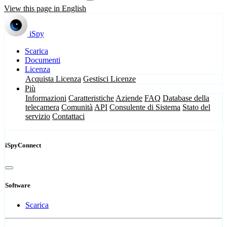
View this page in English
iSpy
Scarica
Documenti
Licenza
Acquista Licenza
Gestisci Licenze
Più
Informazioni
Caratteristiche
Aziende
FAQ
Database della
telecamera
Comunità
API
Consulente di Sistema
Stato del
servizio
Contattaci
iSpyConnect
Software
Scarica