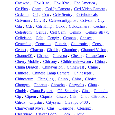
Catawba
,
Cb-101ae
,
Cb-102ae
,
Cbc America
,
Cc Plus
,
Ccam
,
Ccd Ip Camera
,
Ccd Video Camera
,
Ccdcam
,
Cci
,
Cco
,
Cctv Sentry
,
Cctvhotdeals
,
Cctvman
,
Cctvr3
,
Cctvsecuritypros
,
Cctvstar
,
Ccy
,
Cda
,
Cdr
,
Cdr King
,
Cdxx
,
Cdxxcamera
,
Cechas
,
Celestrom
,
Celius
,
Cell Cam
,
Cellinx
,
Cellinx-sth775
,
Cellvision
,
Celu
,
Cengiz
,
Cennan
,
Censee
,
Centechia
,
Centrium
,
Centrix
,
Centronics
,
Cepsa
,
Cesnet
,
Chacon
,
Chakir
,
Chambre
,
Channel Vision
,
Channel01
,
Chapel
,
Chavega
,
Cheap
,
CheapCam
,
Cherry Mobile
,
Chicony
,
Childrenview.com
,
China
,
China Dragon
,
Chinavasion
,
Chinawest
,
Chine
,
Chinese
,
Chinese Lamp Camera
,
Chineseptz
,
Chineseum
,
Chingling
,
Chino
,
Chint
,
Choice
,
Chongro
,
Chortau
,
Chowha
,
Chrysalis
,
Chua
,
Chubb
,
Ciana Exports
,
Cib Security
,
Cina
,
Cinnado
,
Cip
,
Cipem
,
Ciqurix
,
Cisco
,
Cita
,
Citc
,
Citronix
,
Citrox
,
Citystar
,
Citysync
,
Civs-ipc-6400
,
Clairvoyant Mwr
,
Clas
,
Clearone
,
Clearpix
,
Clearview
,
Clever Loop
,
Clock
,
Cloud
,