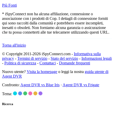
Più Fonti
* iSpyConnect non ha alcuna affiliazione, connessione o
associazione con i prodotti di Cop. I dettagli di connessione forniti
qui sono raccolti dalla comunità e potrebbero essere incompleti,
inesatti o obsoleti. Non forniamo alcuna garanzia o assicurazione
che tu possa connetterti alle tue telecamere utilizzando questi URL.
Torna all'inizio
© Copyright 2011-2026 iSpyConnect.com -
Informativa sulla
privacy
-
Termini di servizio
-
Stato del servizio
-
Informazioni legali
-
Politica di sicurezza
-
Contattaci
-
Domande frequenti
Nuovo utente?
Visita la homepage
o leggi la nostra
guida utente di
Agent DVR
Confronto:
Agent DVR vs Blue Iris
·
Agent DVR vs Frigate
Tema:
Ricerca