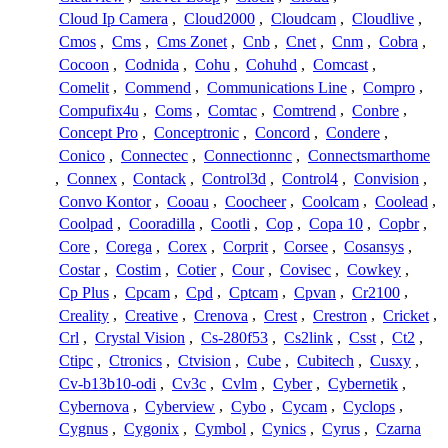
Cloud Ip Camera
,
Cloud2000
,
Cloudcam
,
Cloudlive
,
Cmos
,
Cms
,
Cms Zonet
,
Cnb
,
Cnet
,
Cnm
,
Cobra
,
Cocoon
,
Codnida
,
Cohu
,
Cohuhd
,
Comcast
,
Comelit
,
Commend
,
Communications Line
,
Compro
,
Compufix4u
,
Coms
,
Comtac
,
Comtrend
,
Conbre
,
Concept Pro
,
Conceptronic
,
Concord
,
Condere
,
Conico
,
Connectec
,
Connectionnc
,
Connectsmarthome
,
Connex
,
Contack
,
Control3d
,
Control4
,
Convision
,
Convo Kontor
,
Cooau
,
Coocheer
,
Coolcam
,
Coolead
,
Coolpad
,
Cooradilla
,
Cootli
,
Cop
,
Copa 10
,
Copbr
,
Core
,
Corega
,
Corex
,
Corprit
,
Corsee
,
Cosansys
,
Costar
,
Costim
,
Cotier
,
Cour
,
Covisec
,
Cowkey
,
Cp Plus
,
Cpcam
,
Cpd
,
Cptcam
,
Cpvan
,
Cr2100
,
Creality
,
Creative
,
Crenova
,
Crest
,
Crestron
,
Cricket
,
Crl
,
Crystal Vision
,
Cs-280f53
,
Cs2link
,
Csst
,
Ct2
,
Ctipc
,
Ctronics
,
Ctvision
,
Cube
,
Cubitech
,
Cusxy
,
Cv-b13b10-odi
,
Cv3c
,
Cvlm
,
Cyber
,
Cybernetik
,
Cybernova
,
Cyberview
,
Cybo
,
Cycam
,
Cyclops
,
Cygnus
,
Cygonix
,
Cymbol
,
Cynics
,
Cyrus
,
Czarna