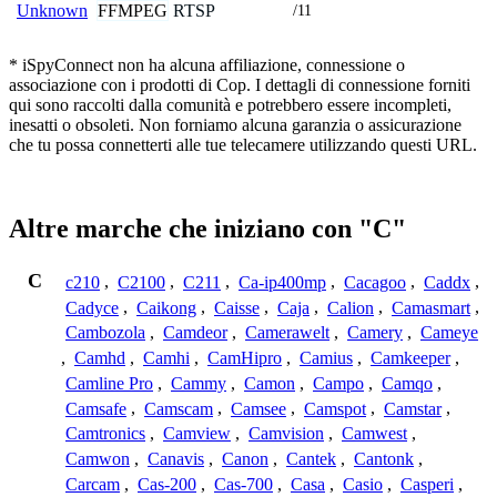
FFMPEG
RTSP
Unknown
/11
* iSpyConnect non ha alcuna affiliazione, connessione o
associazione con i prodotti di Cop. I dettagli di connessione forniti
qui sono raccolti dalla comunità e potrebbero essere incompleti,
inesatti o obsoleti. Non forniamo alcuna garanzia o assicurazione
che tu possa connetterti alle tue telecamere utilizzando questi URL.
Altre marche che iniziano con "C"
C
c210
,
C2100
,
C211
,
Ca-ip400mp
,
Cacagoo
,
Caddx
,
Cadyce
,
Caikong
,
Caisse
,
Caja
,
Calion
,
Camasmart
,
Cambozola
,
Camdeor
,
Camerawelt
,
Camery
,
Cameye
,
Camhd
,
Camhi
,
CamHipro
,
Camius
,
Camkeeper
,
Camline Pro
,
Cammy
,
Camon
,
Campo
,
Camqo
,
Camsafe
,
Camscam
,
Camsee
,
Camspot
,
Camstar
,
Camtronics
,
Camview
,
Camvision
,
Camwest
,
Camwon
,
Canavis
,
Canon
,
Cantek
,
Cantonk
,
Carcam
,
Cas-200
,
Cas-700
,
Casa
,
Casio
,
Casperi
,