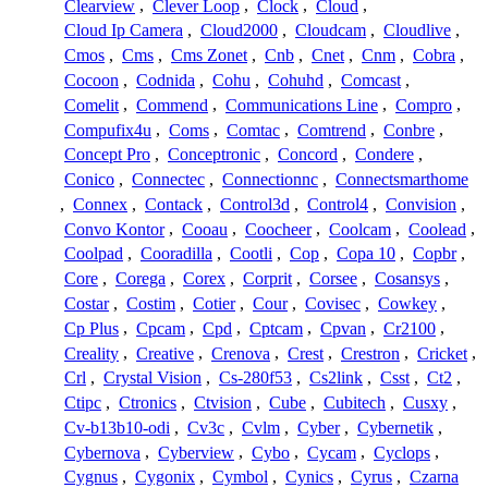
Clearview
,
Clever Loop
,
Clock
,
Cloud
,
Cloud Ip Camera
,
Cloud2000
,
Cloudcam
,
Cloudlive
,
Cmos
,
Cms
,
Cms Zonet
,
Cnb
,
Cnet
,
Cnm
,
Cobra
,
Cocoon
,
Codnida
,
Cohu
,
Cohuhd
,
Comcast
,
Comelit
,
Commend
,
Communications Line
,
Compro
,
Compufix4u
,
Coms
,
Comtac
,
Comtrend
,
Conbre
,
Concept Pro
,
Conceptronic
,
Concord
,
Condere
,
Conico
,
Connectec
,
Connectionnc
,
Connectsmarthome
,
Connex
,
Contack
,
Control3d
,
Control4
,
Convision
,
Convo Kontor
,
Cooau
,
Coocheer
,
Coolcam
,
Coolead
,
Coolpad
,
Cooradilla
,
Cootli
,
Cop
,
Copa 10
,
Copbr
,
Core
,
Corega
,
Corex
,
Corprit
,
Corsee
,
Cosansys
,
Costar
,
Costim
,
Cotier
,
Cour
,
Covisec
,
Cowkey
,
Cp Plus
,
Cpcam
,
Cpd
,
Cptcam
,
Cpvan
,
Cr2100
,
Creality
,
Creative
,
Crenova
,
Crest
,
Crestron
,
Cricket
,
Crl
,
Crystal Vision
,
Cs-280f53
,
Cs2link
,
Csst
,
Ct2
,
Ctipc
,
Ctronics
,
Ctvision
,
Cube
,
Cubitech
,
Cusxy
,
Cv-b13b10-odi
,
Cv3c
,
Cvlm
,
Cyber
,
Cybernetik
,
Cybernova
,
Cyberview
,
Cybo
,
Cycam
,
Cyclops
,
Cygnus
,
Cygonix
,
Cymbol
,
Cynics
,
Cyrus
,
Czarna