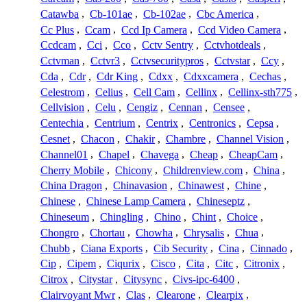
Catawba
,
Cb-101ae
,
Cb-102ae
,
Cbc America
,
Cc Plus
,
Ccam
,
Ccd Ip Camera
,
Ccd Video Camera
,
Ccdcam
,
Cci
,
Cco
,
Cctv Sentry
,
Cctvhotdeals
,
Cctvman
,
Cctvr3
,
Cctvsecuritypros
,
Cctvstar
,
Ccy
,
Cda
,
Cdr
,
Cdr King
,
Cdxx
,
Cdxxcamera
,
Cechas
,
Celestrom
,
Celius
,
Cell Cam
,
Cellinx
,
Cellinx-sth775
,
Cellvision
,
Celu
,
Cengiz
,
Cennan
,
Censee
,
Centechia
,
Centrium
,
Centrix
,
Centronics
,
Cepsa
,
Cesnet
,
Chacon
,
Chakir
,
Chambre
,
Channel Vision
,
Channel01
,
Chapel
,
Chavega
,
Cheap
,
CheapCam
,
Cherry Mobile
,
Chicony
,
Childrenview.com
,
China
,
China Dragon
,
Chinavasion
,
Chinawest
,
Chine
,
Chinese
,
Chinese Lamp Camera
,
Chineseptz
,
Chineseum
,
Chingling
,
Chino
,
Chint
,
Choice
,
Chongro
,
Chortau
,
Chowha
,
Chrysalis
,
Chua
,
Chubb
,
Ciana Exports
,
Cib Security
,
Cina
,
Cinnado
,
Cip
,
Cipem
,
Ciqurix
,
Cisco
,
Cita
,
Citc
,
Citronix
,
Citrox
,
Citystar
,
Citysync
,
Civs-ipc-6400
,
Clairvoyant Mwr
,
Clas
,
Clearone
,
Clearpix
,