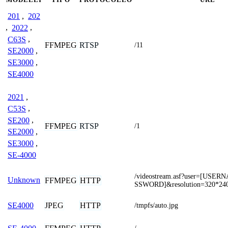
201
,
202
,
2022
,
C63S
,
FFMPEG
RTSP
/11
SE2000
,
SE3000
,
SE4000
2021
,
C53S
,
SE200
,
FFMPEG
RTSP
/1
SE2000
,
SE3000
,
SE-4000
/videostream.asf?user=[USE
Unknown
FFMPEG
HTTP
SSWORD]&resolution=320*24
JPEG
HTTP
SE4000
/tmpfs/auto.jpg