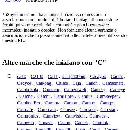
FFMPEG
HTTP
SE-4000
/
* iSpyConnect non ha alcuna affiliazione, connessione o
associazione con i prodotti di Chortau. I dettagli di connessione
forniti qui sono raccolti dalla comunità e potrebbero essere
incompleti, inesatti o obsoleti. Non forniamo alcuna garanzia o
assicurazione che tu possa connetterti alle tue telecamere utilizzando
questi URL.
Altre marche che iniziano con "C"
C
c210
,
C2100
,
C211
,
Ca-ip400mp
,
Cacagoo
,
Caddx
,
Cadyce
,
Caikong
,
Caisse
,
Caja
,
Calion
,
Camasmart
,
Cambozola
,
Camdeor
,
Camerawelt
,
Camery
,
Cameye
,
Camhd
,
Camhi
,
CamHipro
,
Camius
,
Camkeeper
,
Camline Pro
,
Cammy
,
Camon
,
Campo
,
Camqo
,
Camsafe
,
Camscam
,
Camsee
,
Camspot
,
Camstar
,
Camtronics
,
Camview
,
Camvision
,
Camwest
,
Camwon
,
Canavis
,
Canon
,
Cantek
,
Cantonk
,
Carcam
,
Cas-200
,
Cas-700
,
Casa
,
Casio
,
Casperi
,