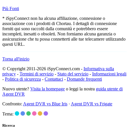
Più Fonti
* iSpyConnect non ha alcuna affiliazione, connessione o
associazione con i prodotti di Chortau. I dettagli di connessione
forniti qui sono raccolti dalla comunità e potrebbero essere
incompleti, inesatti o obsoleti. Non forniamo alcuna garanzia o
assicurazione che tu possa connetterti alle tue telecamere utilizzando
questi URL.
Torna all'inizio
© Copyright 2011-2026 iSpyConnect.com -
Informativa sulla
privacy
-
Termini di servizio
-
Stato del servizio
-
Informazioni legali
-
Politica di sicurezza
-
Contattaci
-
Domande frequenti
Nuovo utente?
Visita la homepage
o leggi la nostra
guida utente di
Agent DVR
Confronto:
Agent DVR vs Blue Iris
·
Agent DVR vs Frigate
Tema:
Ricerca