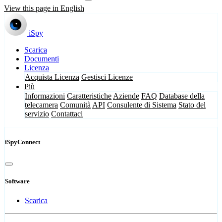
View this page in English
iSpy
Scarica
Documenti
Licenza
Acquista Licenza
Gestisci Licenze
Più
Informazioni
Caratteristiche
Aziende
FAQ
Database della
telecamera
Comunità
API
Consulente di Sistema
Stato del
servizio
Contattaci
iSpyConnect
Software
Scarica