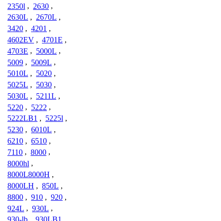
2350l
,
2630
,
2630L
,
2670L
,
3420
,
4201
,
4602EV
,
4701E
,
4703E
,
5000L
,
5009
,
5009L
,
5010L
,
5020
,
5025L
,
5030
,
5030L
,
5211L
,
5220
,
5222
,
5222LB1
,
5225l
,
5230
,
6010L
,
6210
,
6510
,
7110
,
8000
,
8000hl
,
8000L8000H
,
8000LH
,
850L
,
8800
,
910
,
920
,
924L
,
930L
,
930-lb
,
930LB1
,