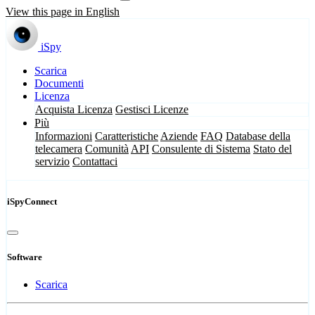
View this page in English
iSpy
Scarica
Documenti
Licenza
Acquista Licenza
Gestisci Licenze
Più
Informazioni
Caratteristiche
Aziende
FAQ
Database della
telecamera
Comunità
API
Consulente di Sistema
Stato del
servizio
Contattaci
iSpyConnect
Software
Scarica