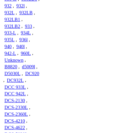
932
,
932l
,
932L
,
932LB
,
932LB1
,
932LB2
,
933
,
933-L
,
934L
,
935L
,
936l
,
940
,
940l
,
942-L
,
960L
,
Unknown
,
B8820
,
d5009l
,
D5030L
,
DC920
,
DC932L
,
DCC 933L
,
DCC 942L
,
DCS-2130
,
DCS-2330L
,
DCS-2360L
,
DCS-4210
,
DCS-4622
,