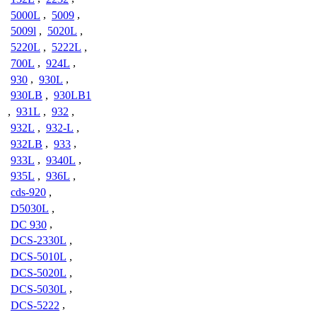
5000L
,
5009
,
5009l
,
5020L
,
5220L
,
5222L
,
700L
,
924L
,
930
,
930L
,
930LB
,
930LB1
,
931L
,
932
,
932L
,
932-L
,
932LB
,
933
,
933L
,
9340L
,
935L
,
936L
,
cds-920
,
D5030L
,
DC 930
,
DCS-2330L
,
DCS-5010L
,
DCS-5020L
,
DCS-5030L
,
DCS-5222
,