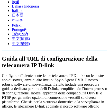
हिन्दी
Bahasa Indonesia
Italiano
日本語
한국어
Polski
Português
Tiếng Việt
中文(简体)
中文(繁體)
Guida all'URL di configurazione della
telecamera IP D-link
Configura efficientemente le tue telecamere IP D-link con le nostre
app di sorveglianza di alto livello iSpy o Agent DVR. Il nostro
robusto software di sorveglianza gratuito include una procedura
guidata dedicata per i modelli D-link, semplificando l'intero processo
di configurazione. Inoltre, approfitta della compatibilità ONVIF e
RTSP per garantire opzioni di connessione versatili su diverse
piattaforme. Che sia per la sicurezza domestica o la sorveglianza in
ufficio, le telecamere D-link abbinate al nostro software offrono