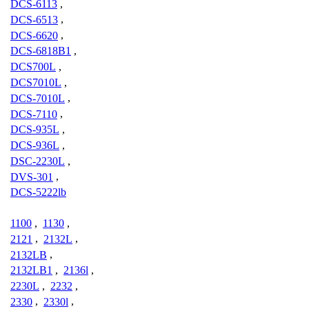
DCS-6113
,
DCS-6513
,
DCS-6620
,
DCS-6818B1
,
DCS700L
,
DCS7010L
,
DCS-7010L
,
DCS-7110
,
DCS-935L
,
DCS-936L
,
DSC-2230L
,
DVS-301
,
DCS-5222lb
1100
,
1130
,
2121
,
2132L
,
2132LB
,
2132LB1
,
2136l
,
2230L
,
2232
,
2330
,
2330l
,