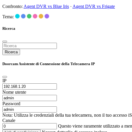
Confronto:
Agent DVR vs Blue Iris
·
Agent DVR vs Frigate
Tema:
Ricerca
Ricerca
Doorcam Assistente di Connessione della Telecamera IP
IP
Nome utente
Password
Nota: Utilizza le credenziali della tua telecamera, non il tuo accesso 
Canale
Questo viene raramente utilizzato a me