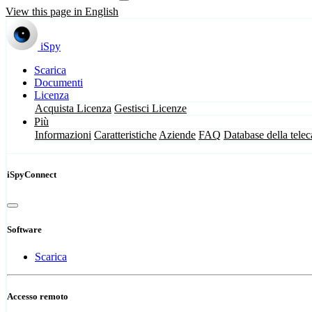
View this page in English
iSpy
Scarica
Documenti
Licenza
Acquista Licenza
Gestisci Licenze
Più
Informazioni
Caratteristiche
Aziende
FAQ
Database della tele
iSpyConnect
Software
Scarica
Accesso remoto