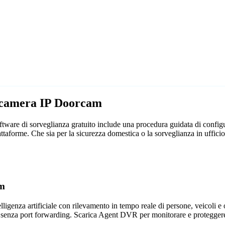
lecamera IP Doorcam
ware di sorveglianza gratuito include una procedura guidata di configu
iattaforme. Che sia per la sicurezza domestica o la sorveglianza in uf
am
genza artificiale con rilevamento in tempo reale di persone, veicoli e og
 senza port forwarding. Scarica Agent DVR per monitorare e proteggere 