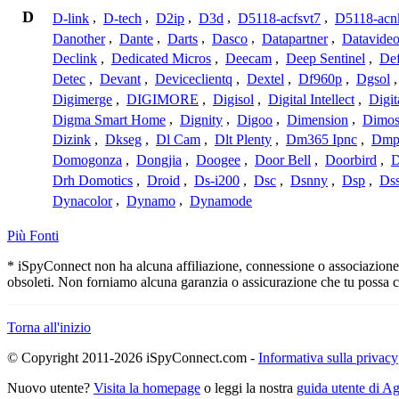
D
D-link
,
D-tech
,
D2ip
,
D3d
,
D5118-acfsvt7
,
D5118-acn
Danother
,
Dante
,
Darts
,
Dasco
,
Datapartner
,
Datavide
Declink
,
Dedicated Micros
,
Deecam
,
Deep Sentinel
,
De
Detec
,
Devant
,
Deviceclientq
,
Dextel
,
Df960p
,
Dgsol
Digimerge
,
DIGIMORE
,
Digisol
,
Digital Intellect
,
Digit
Digma Smart Home
,
Dignity
,
Digoo
,
Dimension
,
Dimo
Dizink
,
Dkseg
,
Dl Cam
,
Dlt Plenty
,
Dm365 Ipnc
,
Dm
Domogonza
,
Dongjia
,
Doogee
,
Door Bell
,
Doorbird
,
D
Drh Domotics
,
Droid
,
Ds-i200
,
Dsc
,
Dsnny
,
Dsp
,
Ds
Dynacolor
,
Dynamo
,
Dynamode
Più Fonti
* iSpyConnect non ha alcuna affiliazione, connessione o associazione c
obsoleti. Non forniamo alcuna garanzia o assicurazione che tu possa c
Torna all'inizio
© Copyright 2011-2026 iSpyConnect.com -
Informativa sulla privacy
Nuovo utente?
Visita la homepage
o leggi la nostra
guida utente di 