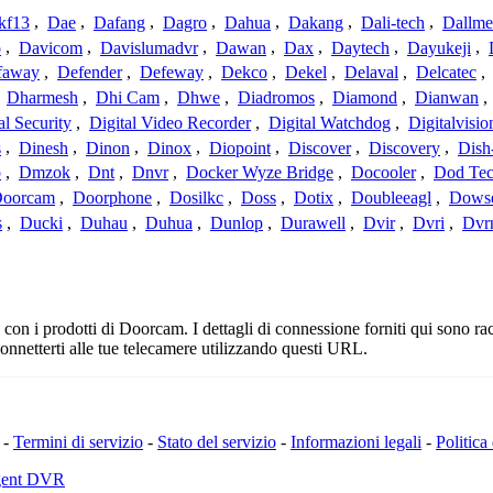
kf13
,
Dae
,
Dafang
,
Dagro
,
Dahua
,
Dakang
,
Dali-tech
,
Dallme
o
,
Davicom
,
Davislumadvr
,
Dawan
,
Dax
,
Daytech
,
Dayukeji
,
faway
,
Defender
,
Defeway
,
Dekco
,
Dekel
,
Delaval
,
Delcatec
,
,
Dharmesh
,
Dhi Cam
,
Dhwe
,
Diadromos
,
Diamond
,
Dianwan
,
al Security
,
Digital Video Recorder
,
Digital Watchdog
,
Digitalvisio
s
,
Dinesh
,
Dinon
,
Dinox
,
Diopoint
,
Discover
,
Discovery
,
Dish
p
,
Dmzok
,
Dnt
,
Dnvr
,
Docker Wyze Bridge
,
Docooler
,
Dod Te
oorcam
,
Doorphone
,
Dosilkc
,
Doss
,
Dotix
,
Doubleeagl
,
Dows
s
,
Ducki
,
Duhau
,
Duhua
,
Dunlop
,
Durawell
,
Dvir
,
Dvri
,
Dvr
on i prodotti di Doorcam. I dettagli di connessione forniti qui sono racc
onnetterti alle tue telecamere utilizzando questi URL.
-
Termini di servizio
-
Stato del servizio
-
Informazioni legali
-
Politica
Agent DVR