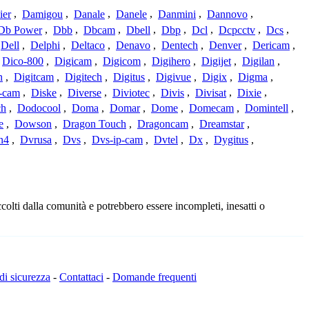
ier
,
Damigou
,
Danale
,
Danele
,
Danmini
,
Dannovo
,
Db Power
,
Dbb
,
Dbcam
,
Dbell
,
Dbp
,
Dcl
,
Dcpcctv
,
Dcs
,
Dell
,
Delphi
,
Deltaco
,
Denavo
,
Dentech
,
Denver
,
Dericam
,
Dico-800
,
Digicam
,
Digicom
,
Digihero
,
Digijet
,
Digilan
,
n
,
Digitcam
,
Digitech
,
Digitus
,
Digivue
,
Digix
,
Digma
,
-cam
,
Diske
,
Diverse
,
Diviotec
,
Divis
,
Divisat
,
Dixie
,
ch
,
Dodocool
,
Doma
,
Domar
,
Dome
,
Domecam
,
Domintell
,
e
,
Dowson
,
Dragon Touch
,
Dragoncam
,
Dreamstar
,
n4
,
Dvrusa
,
Dvs
,
Dvs-ip-cam
,
Dvtel
,
Dx
,
Dygitus
,
olti dalla comunità e potrebbero essere incompleti, inesatti o
 di sicurezza
-
Contattaci
-
Domande frequenti