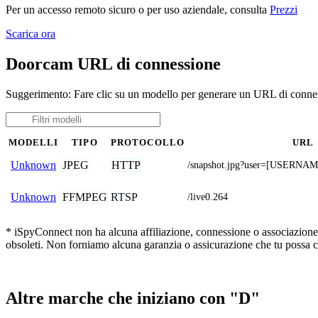
Per un accesso remoto sicuro o per uso aziendale, consulta
Prezzi
Scarica ora
Doorcam URL di connessione
Suggerimento: Fare clic su un modello per generare un URL di conne
MODELLI
TIPO
PROTOCOLLO
URL
JPEG
HTTP
Unknown
/snapshot.jpg?user=[USER
FFMPEG
RTSP
Unknown
/live0.264
* iSpyConnect non ha alcuna affiliazione, connessione o associazione c
obsoleti. Non forniamo alcuna garanzia o assicurazione che tu possa c
Altre marche che iniziano con "D"