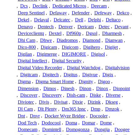
,
Dcs
,
Declink
,
Dedicated Micros
,
Deecam
,
Deep Sentinel
,
Defaway
,
Defender
,
Defeway
,
Dekco
,
Dekel
,
Delaval
,
Delcatec
,
Dell
,
Delphi
,
Deltaco
,
Denavo
,
Dentech
,
Denver
,
Dericam
,
Detec
,
Devant
,
Deviceclientq
,
Dextel
,
Df960p
,
Dgsol
,
Dharmesh
,
Dhi Cam
,
Dhwe
,
Diadromos
,
Diamond
,
Dianwan
,
Dico-800
,
Digicam
,
Digicom
,
Digihero
,
Digijet
,
Digilan
,
Digimerge
,
DIGIMORE
,
Digisol
,
Digital Intellect
,
Digital Security
,
Digital Video Recorder
,
Digital Watchdog
,
Digitalvision
,
Digitcam
,
Digitech
,
Digitus
,
Digivue
,
Digix
,
Digma
,
Digma Smart Home
,
Dignity
,
Digoo
,
Dimension
,
Dimos
,
Dinesh
,
Dinon
,
Dinox
,
Diopoint
,
Discover
,
Discovery
,
Dish-cam
,
Diske
,
Diverse
,
Diviotec
,
Divis
,
Divisat
,
Dixie
,
Dizink
,
Dkseg
,
Dl Cam
,
Dlt Plenty
,
Dm365 Ipnc
,
Dmp
,
Dmzok
,
Dnt
,
Dnvr
,
Docker Wyze Bridge
,
Docooler
,
Dod Tech
,
Dodocool
,
Doma
,
Domar
,
Dome
,
Domecam
,
Domintell
,
Domogonza
,
Dongjia
,
Doogee