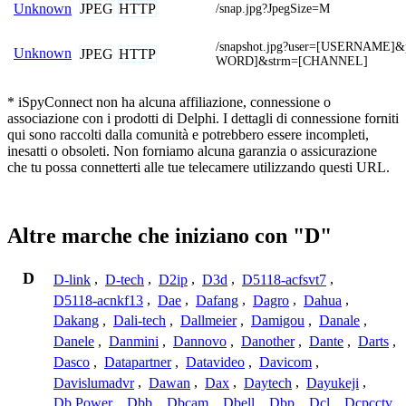
JPEG
HTTP
Unknown
/snap.jpg?JpegSize=M
/snapshot.jpg?user=[USERNAME]
Unknown
JPEG
HTTP
WORD]&strm=[CHANNEL]
* iSpyConnect non ha alcuna affiliazione, connessione o
associazione con i prodotti di Delphi. I dettagli di connessione forniti
qui sono raccolti dalla comunità e potrebbero essere incompleti,
inesatti o obsoleti. Non forniamo alcuna garanzia o assicurazione
che tu possa connetterti alle tue telecamere utilizzando questi URL.
Altre marche che iniziano con "D"
D
D-link
,
D-tech
,
D2ip
,
D3d
,
D5118-acfsvt7
,
D5118-acnkf13
,
Dae
,
Dafang
,
Dagro
,
Dahua
,
Dakang
,
Dali-tech
,
Dallmeier
,
Damigou
,
Danale
,
Danele
,
Danmini
,
Dannovo
,
Danother
,
Dante
,
Darts
,
Dasco
,
Datapartner
,
Datavideo
,
Davicom
,
Davislumadvr
,
Dawan
,
Dax
,
Daytech
,
Dayukeji
,
Db Power
,
Dbb
,
Dbcam
,
Dbell
,
Dbp
,
Dcl
,
Dcpcctv