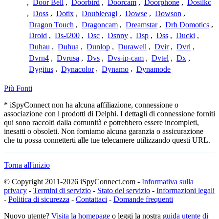
,
Door Bell
,
Doorbird
,
Doorcam
,
Doorphone
,
Dosilkc
,
Doss
,
Dotix
,
Doubleeagl
,
Dowse
,
Dowson
,
Dragon Touch
,
Dragoncam
,
Dreamstar
,
Drh Domotics
,
Droid
,
Ds-i200
,
Dsc
,
Dsnny
,
Dsp
,
Dss
,
Ducki
,
Duhau
,
Duhua
,
Dunlop
,
Durawell
,
Dvir
,
Dvri
,
Dvrn4
,
Dvrusa
,
Dvs
,
Dvs-ip-cam
,
Dvtel
,
Dx
,
Dygitus
,
Dynacolor
,
Dynamo
,
Dynamode
Più Fonti
* iSpyConnect non ha alcuna affiliazione, connessione o
associazione con i prodotti di Delphi. I dettagli di connessione forniti
qui sono raccolti dalla comunità e potrebbero essere incompleti,
inesatti o obsoleti. Non forniamo alcuna garanzia o assicurazione
che tu possa connetterti alle tue telecamere utilizzando questi URL.
Torna all'inizio
© Copyright 2011-2026 iSpyConnect.com -
Informativa sulla
privacy
-
Termini di servizio
-
Stato del servizio
-
Informazioni legali
-
Politica di sicurezza
-
Contattaci
-
Domande frequenti
Nuovo utente?
Visita la homepage
o leggi la nostra
guida utente di