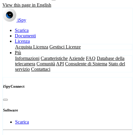
View this page in English
iSpy
Scarica
Documenti
Licenza
Acquista Licenza
Gestisci Licenze
Più
Informazioni
Caratteristiche
Aziende
FAQ
Database della
telecamera
Comunità
API
Consulente di Sistema
Stato del
servizio
Contattaci
iSpyConnect
Software
Scarica