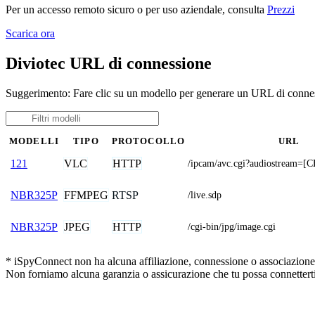
Per un accesso remoto sicuro o per uso aziendale, consulta
Prezzi
Scarica ora
Diviotec URL di connessione
Suggerimento: Fare clic su un modello per generare un URL di connes
MODELLI
TIPO
PROTOCOLLO
URL
VLC
HTTP
121
/ipcam/avc.cgi?audiostream=
FFMPEG
RTSP
NBR325P
/live.sdp
JPEG
HTTP
NBR325P
/cgi-bin/jpg/image.cgi
* iSpyConnect non ha alcuna affiliazione, connessione o associazione co
Non forniamo alcuna garanzia o assicurazione che tu possa connetterti