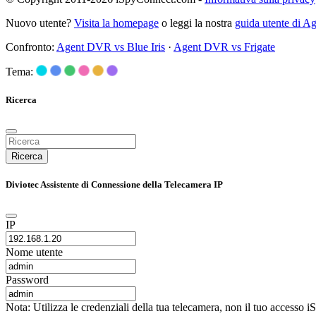
Nuovo utente?
Visita la homepage
o leggi la nostra
guida utente di 
Confronto:
Agent DVR vs Blue Iris
·
Agent DVR vs Frigate
Tema:
Ricerca
Ricerca
Diviotec Assistente di Connessione della Telecamera IP
IP
Nome utente
Password
Nota: Utilizza le credenziali della tua telecamera, non il tuo accesso 