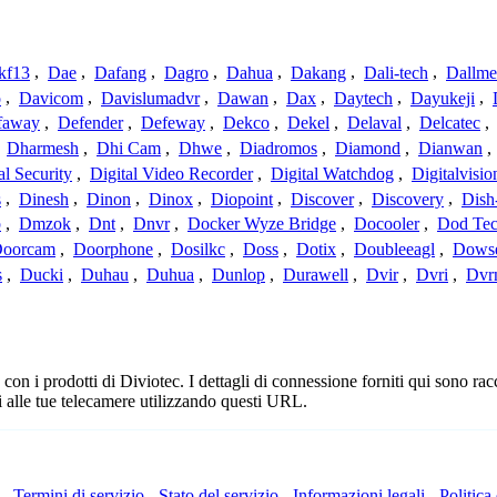
kf13
,
Dae
,
Dafang
,
Dagro
,
Dahua
,
Dakang
,
Dali-tech
,
Dallme
o
,
Davicom
,
Davislumadvr
,
Dawan
,
Dax
,
Daytech
,
Dayukeji
,
faway
,
Defender
,
Defeway
,
Dekco
,
Dekel
,
Delaval
,
Delcatec
,
,
Dharmesh
,
Dhi Cam
,
Dhwe
,
Diadromos
,
Diamond
,
Dianwan
,
al Security
,
Digital Video Recorder
,
Digital Watchdog
,
Digitalvisio
s
,
Dinesh
,
Dinon
,
Dinox
,
Diopoint
,
Discover
,
Discovery
,
Dish
p
,
Dmzok
,
Dnt
,
Dnvr
,
Docker Wyze Bridge
,
Docooler
,
Dod Te
oorcam
,
Doorphone
,
Dosilkc
,
Doss
,
Dotix
,
Doubleeagl
,
Dows
s
,
Ducki
,
Duhau
,
Duhua
,
Dunlop
,
Durawell
,
Dvir
,
Dvri
,
Dvr
n i prodotti di Diviotec. I dettagli di connessione forniti qui sono racc
 alle tue telecamere utilizzando questi URL.
-
Termini di servizio
-
Stato del servizio
-
Informazioni legali
-
Politica