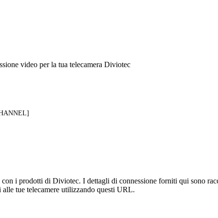
sione video per la tua telecamera Diviotec
[CHANNEL]
n i prodotti di Diviotec. I dettagli di connessione forniti qui sono racc
 alle tue telecamere utilizzando questi URL.