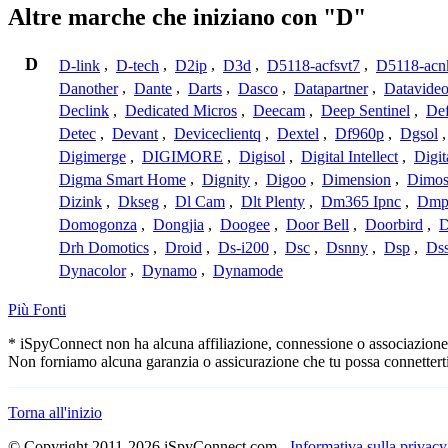
Altre marche che iniziano con "D"
D
D-link
,
D-tech
,
D2ip
,
D3d
,
D5118-acfsvt7
,
D5118-acn
Danother
,
Dante
,
Darts
,
Dasco
,
Datapartner
,
Datavide
Declink
,
Dedicated Micros
,
Deecam
,
Deep Sentinel
,
De
Detec
,
Devant
,
Deviceclientq
,
Dextel
,
Df960p
,
Dgsol
Digimerge
,
DIGIMORE
,
Digisol
,
Digital Intellect
,
Digit
Digma Smart Home
,
Dignity
,
Digoo
,
Dimension
,
Dimo
Dizink
,
Dkseg
,
Dl Cam
,
Dlt Plenty
,
Dm365 Ipnc
,
Dm
Domogonza
,
Dongjia
,
Doogee
,
Door Bell
,
Doorbird
,
D
Drh Domotics
,
Droid
,
Ds-i200
,
Dsc
,
Dsnny
,
Dsp
,
Ds
Dynacolor
,
Dynamo
,
Dynamode
Più Fonti
* iSpyConnect non ha alcuna affiliazione, connessione o associazione co
Non forniamo alcuna garanzia o assicurazione che tu possa connetterti
Torna all'inizio
© Copyright 2011-2026 iSpyConnect.com -
Informativa sulla privacy