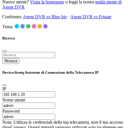
Nuovo utente?
Visita la homepage
o leggi la nostra
guida utente di
Agent DVR
Confronto:
Agent DVR vs Blue Iris
·
Agent DVR vs Frigate
Tema:
Ricerca
Ricerca
Deviceclientq Assistente di Connessione della Telecamera IP
IP
Nome utente
Password
Nota: Utilizza le credenziali della tua telecamera, non il tuo accesso
iSpyConnect. Questi dettagli vengono utilizzati solo localmente per