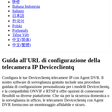
हिन्दी
Bahasa Indonesia
Italiano
日本語
한국어
Polski
Português
Tiếng Việt
中文(简体)
中文(繁體)
Guida all'URL di configurazione della
telecamera IP Deviceclientq
Configura le tue Deviceclientq telecamere IP con Agent DVR. Il
nostro software di sorveglianza gratuito include una procedura
guidata di configurazione personalizzata per i modelli Deviceclientq,
e la compatibilità ONVIF e RTSP ti offre opzioni di connessione
flessibili su diverse piattaforme. Che sia per la sicurezza domestica o
la sorveglianza in ufficio, le telecamere Deviceclientq con Agent
DVR forniscono un monitoraggio affidabile e sicuro.