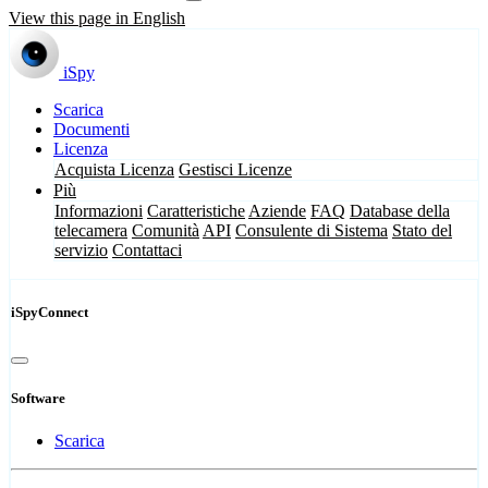
View this page in English
iSpy
Scarica
Documenti
Licenza
Acquista Licenza
Gestisci Licenze
Più
Informazioni
Caratteristiche
Aziende
FAQ
Database della
telecamera
Comunità
API
Consulente di Sistema
Stato del
servizio
Contattaci
iSpyConnect
Software
Scarica