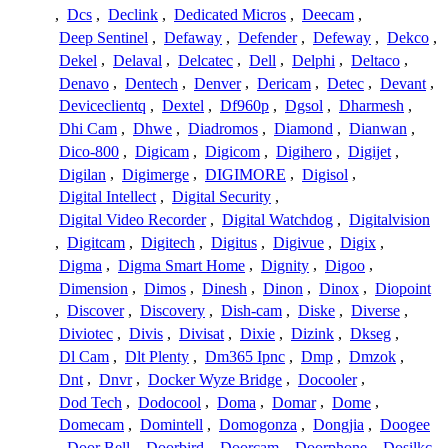
,
Dcs
,
Declink
,
Dedicated Micros
,
Deecam
,
Deep Sentinel
,
Defaway
,
Defender
,
Defeway
,
Dekco
,
Dekel
,
Delaval
,
Delcatec
,
Dell
,
Delphi
,
Deltaco
,
Denavo
,
Dentech
,
Denver
,
Dericam
,
Detec
,
Devant
,
Deviceclientq
,
Dextel
,
Df960p
,
Dgsol
,
Dharmesh
,
Dhi Cam
,
Dhwe
,
Diadromos
,
Diamond
,
Dianwan
,
Dico-800
,
Digicam
,
Digicom
,
Digihero
,
Digijet
,
Digilan
,
Digimerge
,
DIGIMORE
,
Digisol
,
Digital Intellect
,
Digital Security
,
Digital Video Recorder
,
Digital Watchdog
,
Digitalvision
,
Digitcam
,
Digitech
,
Digitus
,
Digivue
,
Digix
,
Digma
,
Digma Smart Home
,
Dignity
,
Digoo
,
Dimension
,
Dimos
,
Dinesh
,
Dinon
,
Dinox
,
Diopoint
,
Discover
,
Discovery
,
Dish-cam
,
Diske
,
Diverse
,
Diviotec
,
Divis
,
Divisat
,
Dixie
,
Dizink
,
Dkseg
,
Dl Cam
,
Dlt Plenty
,
Dm365 Ipnc
,
Dmp
,
Dmzok
,
Dnt
,
Dnvr
,
Docker Wyze Bridge
,
Docooler
,
Dod Tech
,
Dodocool
,
Doma
,
Domar
,
Dome
,
Domecam
,
Domintell
,
Domogonza
,
Dongjia
,
Doogee
,
Door Bell
,
Doorbird
,
Doorcam
,
Doorphone
,
Dosilkc