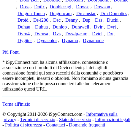
,
Doss
,
Dotix
,
Doubleeagl
,
Dowse
,
Dowson
,
Dragon Touch
,
Dragoncam
,
Dreamstar
,
Drh Domotics
,
Droid
,
Ds-i200
,
Dsc
,
Dsnny
,
Dsp
,
Dss
,
Ducki
,
Duhau
,
Duhua
,
Dunlop
,
Durawell
,
Dvir
,
Dvri
,
Dvrn4
,
Dvrusa
,
Dvs
,
Dvs-ip-cam
,
Dvtel
,
Dx
,
Dygitus
,
Dynacolor
,
Dynamo
,
Dynamode
Più Fonti
* iSpyConnect non ha alcuna affiliazione, connessione o
associazione con i prodotti di Deviceclientq. I dettagli di
connessione forniti qui sono raccolti dalla comunità e potrebbero
essere incompleti, inesatti o obsoleti. Non forniamo alcuna garanzia
o assicurazione che tu possa connetterti alle tue telecamere
utilizzando questi URL.
Torna all'inizio
© Copyright 2011-2026 iSpyConnect.com -
Informativa sulla
privacy
-
Termini di servizio
-
Stato del servizio
-
Informazioni legali
-
Politica di sicurezza
-
Contattaci
-
Domande frequenti