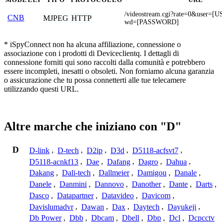
/videostream.cgi?rate=0&user
CNB
MJPEG
HTTP
wd=[PASSWORD]
* iSpyConnect non ha alcuna affiliazione, connessione o
associazione con i prodotti di Deviceclientq. I dettagli di
connessione forniti qui sono raccolti dalla comunità e potrebbero
essere incompleti, inesatti o obsoleti. Non forniamo alcuna garanzia
o assicurazione che tu possa connetterti alle tue telecamere
utilizzando questi URL.
Altre marche che iniziano con "D"
D
D-link
,
D-tech
,
D2ip
,
D3d
,
D5118-acfsvt7
,
D5118-acnkf13
,
Dae
,
Dafang
,
Dagro
,
Dahua
,
Dakang
,
Dali-tech
,
Dallmeier
,
Damigou
,
Danale
,
Danele
,
Danmini
,
Dannovo
,
Danother
,
Dante
,
Darts
,
Dasco
,
Datapartner
,
Datavideo
,
Davicom
,
Davislumadvr
,
Dawan
,
Dax
,
Daytech
,
Dayukeji
,
Db Power
,
Dbb
,
Dbcam
,
Dbell
,
Dbp
,
Dcl
,
Dcpcctv