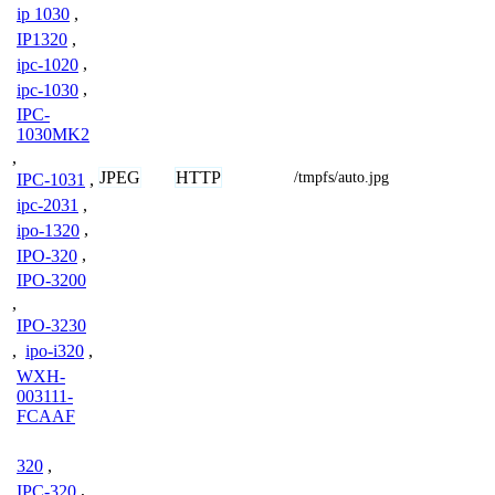
ip 1030
,
IP1320
,
ipc-1020
,
ipc-1030
,
IPC-
1030MK2
,
JPEG
HTTP
/tmpfs/auto.jpg
IPC-1031
,
ipc-2031
,
ipo-1320
,
IPO-320
,
IPO-3200
,
IPO-3230
,
ipo-i320
,
WXH-
003111-
FCAAF
320
,
IPC-320
,