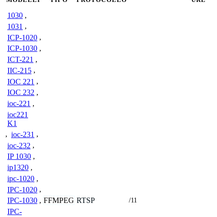
1030
,
1031
,
ICP-1020
,
ICP-1030
,
ICT-221
,
IIC-215
,
IOC 221
,
IOC 232
,
ioc-221
,
ioc221
K1
,
ioc-231
,
ioc-232
,
IP 1030
,
ip1320
,
ipc-1020
,
IPC-1020
,
FFMPEG
RTSP
IPC-1030
,
/11
IPC-