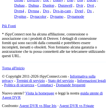
Duhau
,
Duhua
,
Dunlop
,
Durawell
,
Dvir
,
Dvri
,
Dvrn4
,
Dvrusa
,
Dvs
,
Dvs-ip-cam
,
Dvtel
,
Dx
,
Dygitus
,
Dynacolor
,
Dynamo
,
Dynamode
Più Fonti
* iSpyConnect non ha alcuna affiliazione, connessione o
associazione con i prodotti di Denver. I dettagli di connessione
forniti qui sono raccolti dalla comunità e potrebbero essere
incompleti, inesatti o obsoleti. Non forniamo alcuna garanzia o
assicurazione che tu possa connetterti alle tue telecamere utilizzando
questi URL.
Torna all'inizio
© Copyright 2011-2026 iSpyConnect.com -
Informativa sulla
privacy
-
Termini di servizio
-
Stato del servizio
-
Informazioni legali
-
Politica di sicurezza
-
Contattaci
-
Domande frequenti
Nuovo utente?
Visita la homepage
o leggi la nostra
guida utente di
Agent DVR
Confronto:
Agent DVR vs Blue Iris
·
Agent DVR vs Frigate