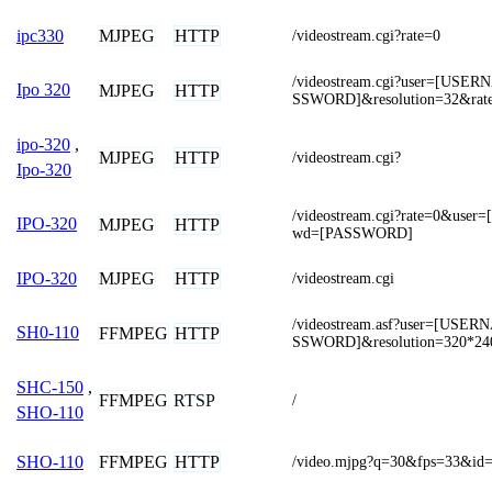
MJPEG
HTTP
ipc330
/videostream.cgi?rate=0
/videostream.cgi?user=[US
Ipo 320
MJPEG
HTTP
SSWORD]&resolution=32&rat
ipo-320
,
MJPEG
HTTP
/videostream.cgi?
Ipo-320
/videostream.cgi?rate=0&us
IPO-320
MJPEG
HTTP
wd=[PASSWORD]
MJPEG
HTTP
IPO-320
/videostream.cgi
/videostream.asf?user=[US
SH0-110
FFMPEG
HTTP
SSWORD]&resolution=320*24
SHC-150
,
FFMPEG
RTSP
/
SHO-110
FFMPEG
HTTP
SHO-110
/video.mjpg?q=30&fps=33&id=