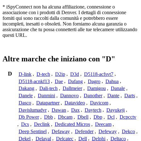
* iSpyConnect non ha alcuna affiliazione, connessione o
associazione con i prodotti di Denver. I dettagli di connessione
forniti qui sono raccolti dalla comunità e potrebbero essere
incompleti, inesatti o obsoleti. Non forniamo alcuna garanzia o
assicurazione che tu possa connetterti alle tue telecamere utilizzando
questi URL.
Altre marche che iniziano con "D"
D
D-link
,
D-tech
,
D2ip
,
D3d
,
D5118-acfsvt7
,
D5118-acnkf13
,
Dae
,
Dafang
,
Dagro
,
Dahua
,
Dakang
,
Dali-tech
,
Dallmeier
,
Damigou
,
Danale
,
Danele
,
Danmini
,
Dannovo
,
Danother
,
Dante
,
Darts
,
Dasco
,
Datapartner
,
Datavideo
,
Davicom
,
Davislumadvr
,
Dawan
,
Dax
,
Daytech
,
Dayukeji
,
Db Power
,
Dbb
,
Dbcam
,
Dbell
,
Dbp
,
Dcl
,
Dcpcctv
,
Dcs
,
Declink
,
Dedicated Micros
,
Deecam
,
Deep Sentinel
,
Defaway
,
Defender
,
Defeway
,
Dekco
,
Dekel
,
Delaval
,
Delcatec
,
Dell
,
Delphi
,
Deltaco
,