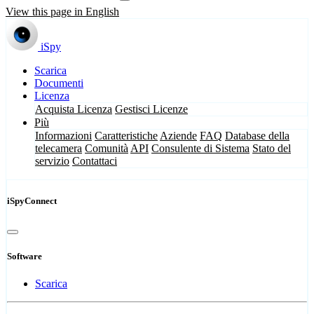
View this page in English
iSpy
Scarica
Documenti
Licenza
Acquista Licenza
Gestisci Licenze
Più
Informazioni
Caratteristiche
Aziende
FAQ
Database della
telecamera
Comunità
API
Consulente di Sistema
Stato del
servizio
Contattaci
iSpyConnect
Software
Scarica