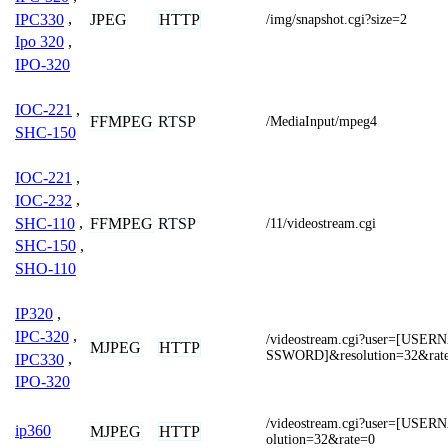
IPC330
,
JPEG
HTTP
/img/snapshot.cgi?size=2
Ipo 320
,
IPO-320
IOC-221
,
FFMPEG
RTSP
/MediaInput/mpeg4
SHC-150
IOC-221
,
IOC-232
,
SHC-110
,
FFMPEG
RTSP
/11/videostream.cgi
SHC-150
,
SHO-110
IP320
,
IPC-320
,
/videostream.cgi?user=[US
MJPEG
HTTP
SSWORD]&resolution=32&rat
IPC330
,
IPO-320
/videostream.cgi?user=[USE
ip360
MJPEG
HTTP
olution=32&rate=0