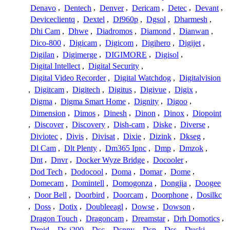
Denavo
,
Dentech
,
Denver
,
Dericam
,
Detec
,
Devant
,
Deviceclientq
,
Dextel
,
Df960p
,
Dgsol
,
Dharmesh
,
Dhi Cam
,
Dhwe
,
Diadromos
,
Diamond
,
Dianwan
,
Dico-800
,
Digicam
,
Digicom
,
Digihero
,
Digijet
,
Digilan
,
Digimerge
,
DIGIMORE
,
Digisol
,
Digital Intellect
,
Digital Security
,
Digital Video Recorder
,
Digital Watchdog
,
Digitalvision
,
Digitcam
,
Digitech
,
Digitus
,
Digivue
,
Digix
,
Digma
,
Digma Smart Home
,
Dignity
,
Digoo
,
Dimension
,
Dimos
,
Dinesh
,
Dinon
,
Dinox
,
Diopoint
,
Discover
,
Discovery
,
Dish-cam
,
Diske
,
Diverse
,
Diviotec
,
Divis
,
Divisat
,
Dixie
,
Dizink
,
Dkseg
,
Dl Cam
,
Dlt Plenty
,
Dm365 Ipnc
,
Dmp
,
Dmzok
,
Dnt
,
Dnvr
,
Docker Wyze Bridge
,
Docooler
,
Dod Tech
,
Dodocool
,
Doma
,
Domar
,
Dome
,
Domecam
,
Domintell
,
Domogonza
,
Dongjia
,
Doogee
,
Door Bell
,
Doorbird
,
Doorcam
,
Doorphone
,
Dosilkc
,
Doss
,
Dotix
,
Doubleeagl
,
Dowse
,
Dowson
,
Dragon Touch
,
Dragoncam
,
Dreamstar
,
Drh Domotics
,
Droid
,
Ds-i200
,
Dsc
,
Dsnny
,
Dsp
,
Dss
,
Ducki
,