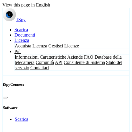
View this page in English
iSpy
Scarica
Documenti
Licenza
Acquista Licenza
Gestisci Licenze
Più
Informazioni
Caratteristiche
Aziende
FAQ
Database della
telecamera
Comunità
API
Consulente di Sistema
Stato del
servizio
Contattaci
iSpyConnect
Software
Scarica