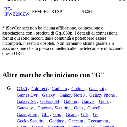
BE-
FFMPEG
RTSP
/H264
IPWB200ZW
* iSpyConnect non ha alcuna affiliazione, connessione o
associazione con i prodotti di Gq1080p. I dettagli di connessione
forniti qui sono raccolti dalla comunità e potrebbero essere
incompleti, inesatti o obsoleti. Non forniamo alcuna garanzia o
assicurazione che tu possa connetterti alle tue telecamere utilizzando
questi URL.
Altre marche che iniziano con "G"
G
G180
,
G4direct
,
Gadinan
,
Gadnic
,
Gadspot
,
Gaines Dvr
,
Galaxy
,
Galaxy Note3
,
Galaxy Phone
,
Galaxy S3
,
Galaxy S4
,
Galpon
,
Ganvis
,
Ganz
,
Gateway
,
Gateway Security
,
Gato
,
Gawell
,
Gazingsure
,
Gbf
,
Gbo
,
Gcam
,
Gds
,
Ge
,
Gecko Security
,
Gedthry
,
Geecam
,
Geecamvnt
,