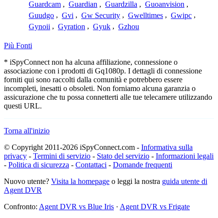
Guardcam
,
Guardian
,
Guardzilla
,
Guoanvision
,
Guudgo
,
Gvi
,
Gw Security
,
Gwelltimes
,
Gwipc
,
Gynoii
,
Gyration
,
Gyuk
,
Gzhou
Più Fonti
* iSpyConnect non ha alcuna affiliazione, connessione o
associazione con i prodotti di Gq1080p. I dettagli di connessione
forniti qui sono raccolti dalla comunità e potrebbero essere
incompleti, inesatti o obsoleti. Non forniamo alcuna garanzia o
assicurazione che tu possa connetterti alle tue telecamere utilizzando
questi URL.
Torna all'inizio
© Copyright 2011-2026 iSpyConnect.com -
Informativa sulla
privacy
-
Termini di servizio
-
Stato del servizio
-
Informazioni legali
-
Politica di sicurezza
-
Contattaci
-
Domande frequenti
Nuovo utente?
Visita la homepage
o leggi la nostra
guida utente di
Agent DVR
Confronto:
Agent DVR vs Blue Iris
·
Agent DVR vs Frigate