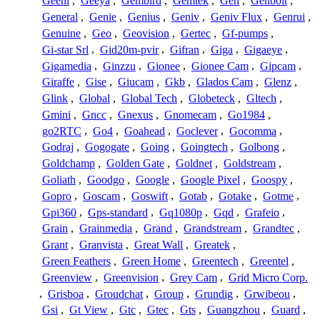
Geeni
,
Geeya
,
Gembird
,
Gemtek
,
Gen
,
Genbolt
,
General
,
Genie
,
Genius
,
Geniv
,
Geniv Flux
,
Genrui
,
Genuine
,
Geo
,
Geovision
,
Gertec
,
Gf-pumps
,
Gi-star Srl
,
Gid20m-pvir
,
Gifran
,
Giga
,
Gigaeye
,
Gigamedia
,
Ginzzu
,
Gionee
,
Gionee Cam
,
Gipcam
,
Giraffe
,
Gise
,
Giucam
,
Gkb
,
Glados Cam
,
Glenz
,
Glink
,
Global
,
Global Tech
,
Globeteck
,
Gltech
,
Gmini
,
Gncc
,
Gnexus
,
Gnomecam
,
Go1984
,
go2RTC
,
Go4
,
Goahead
,
Goclever
,
Gocomma
,
Godraj
,
Gogogate
,
Going
,
Goingtech
,
Golbong
,
Goldchamp
,
Golden Gate
,
Goldnet
,
Goldstream
,
Goliath
,
Goodgo
,
Google
,
Google Pixel
,
Goospy
,
Gopro
,
Goscam
,
Goswift
,
Gotab
,
Gotake
,
Gotme
,
Gpi360
,
Gps-standard
,
Gq1080p
,
Gqd
,
Grafeio
,
Grain
,
Grainmedia
,
Grand
,
Grandstream
,
Grandtec
,
Grant
,
Granvista
,
Great Wall
,
Greatek
,
Green Feathers
,
Green Home
,
Greentech
,
Greentel
,
Greenview
,
Greenvision
,
Grey Cam
,
Grid Micro Corp.
,
Grisboa
,
Groudchat
,
Group
,
Grundig
,
Grwibeou
,
Gsi
,
Gt View
,
Gtc
,
Gtec
,
Gts
,
Guangzhou
,
Guard
,