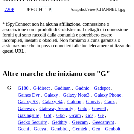
JPEG
HTTP
720P
/snapshot/view[CHANNEL].jpg
* iSpyConnect non ha alcuna affiliazione, connessione o
associazione con i prodotti di Goldstream. I dettagli di connessione
forniti qui sono raccolti dalla comunità e potrebbero essere
incompleti, inesatti o obsoleti. Non forniamo alcuna garanzia o
assicurazione che tu possa connetterti alle tue telecamere utilizzando
questi URL.
Altre marche che iniziano con "G"
G
G180
,
G4direct
,
Gadinan
,
Gadnic
,
Gadspot
,
Gaines Dvr
,
Galaxy
,
Galaxy Note3
,
Galaxy Phone
,
Galaxy S3
,
Galaxy S4
,
Galpon
,
Ganvis
,
Ganz
,
Gateway
,
Gateway Security
,
Gato
,
Gawell
,
Gazingsure
,
Gbf
,
Gbo
,
Gcam
,
Gds
,
Ge
,
Gecko Security
,
Gedthry
,
Geecam
,
Geecamvnt
,
Geeni
,
Geeya
,
Gembird
,
Gemtek
,
Gen
,
Genbolt
,