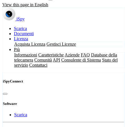
View this page in English
iSpy
Scarica
Documenti
Licenza
Acquista Licenza
Gestisci Licenze
Più
Informazioni
Caratteristiche
Aziende
FAQ
Database della
telecamera
Comunità
API
Consulente di Sistema
Stato del
servizio
Contattaci
iSpyConnect
Software
Scarica