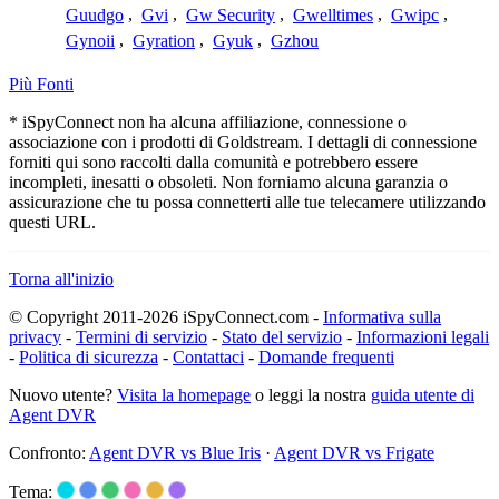
Guudgo
,
Gvi
,
Gw Security
,
Gwelltimes
,
Gwipc
,
Gynoii
,
Gyration
,
Gyuk
,
Gzhou
Più Fonti
* iSpyConnect non ha alcuna affiliazione, connessione o
associazione con i prodotti di Goldstream. I dettagli di connessione
forniti qui sono raccolti dalla comunità e potrebbero essere
incompleti, inesatti o obsoleti. Non forniamo alcuna garanzia o
assicurazione che tu possa connetterti alle tue telecamere utilizzando
questi URL.
Torna all'inizio
© Copyright 2011-2026 iSpyConnect.com -
Informativa sulla
privacy
-
Termini di servizio
-
Stato del servizio
-
Informazioni legali
-
Politica di sicurezza
-
Contattaci
-
Domande frequenti
Nuovo utente?
Visita la homepage
o leggi la nostra
guida utente di
Agent DVR
Confronto:
Agent DVR vs Blue Iris
·
Agent DVR vs Frigate
Tema: