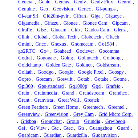
General
,
Genie
,
Genius
,
Geniv
,
Geniv Flux
,
Genrui
,
Genuine
,
Geo
,
Geovision
,
Gertec
,
Gf-pumps
,
Gi-star Srl
,
Gid20m-pvir
,
Gifran
,
Giga
,
Gigaeye
,
Gigamedia
,
Ginzzu
,
Gionee
,
Gionee Cam
,
Gipcam
,
Giraffe
,
Gise
,
Giucam
,
Gkb
,
Glados Cam
,
Glenz
,
Glink
,
Global
,
Global Tech
,
Globeteck
,
Gltech
,
Gmini
,
Gncc
,
Gnexus
,
Gnomecam
,
Go1984
,
go2RTC
,
Go4
,
Goahead
,
Goclever
,
Gocomma
,
Godraj
,
Gogogate
,
Going
,
Goingtech
,
Golbong
,
Goldchamp
,
Golden Gate
,
Goldnet
,
Goldstream
,
Goliath
,
Goodgo
,
Google
,
Google Pixel
,
Goospy
,
Gopro
,
Goscam
,
Goswift
,
Gotab
,
Gotake
,
Gotme
,
Gpi360
,
Gps-standard
,
Gq1080p
,
Gqd
,
Grafeio
,
Grain
,
Grainmedia
,
Grand
,
Grandstream
,
Grandtec
,
Grant
,
Granvista
,
Great Wall
,
Greatek
,
Green Feathers
,
Green Home
,
Greentech
,
Greentel
,
Greenview
,
Greenvision
,
Grey Cam
,
Grid Micro Corp.
,
Grisboa
,
Groudchat
,
Group
,
Grundig
,
Grwibeou
,
Gsi
,
Gt View
,
Gtc
,
Gtec
,
Gts
,
Guangzhou
,
Guard
,
Guardcam
,
Guardian
,
Guardzilla
,
Guoanvision
,