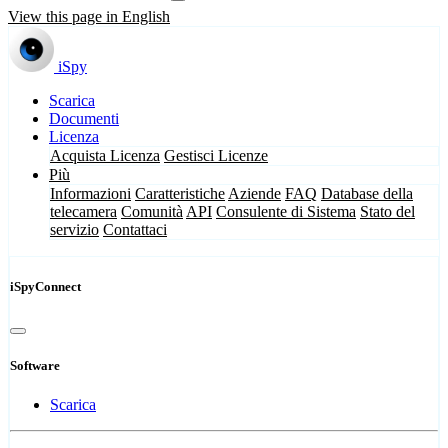
View this page in English
iSpy
Scarica
Documenti
Licenza
Acquista Licenza
Gestisci Licenze
Più
Informazioni
Caratteristiche
Aziende
FAQ
Database della
telecamera
Comunità
API
Consulente di Sistema
Stato del
servizio
Contattaci
iSpyConnect
Software
Scarica