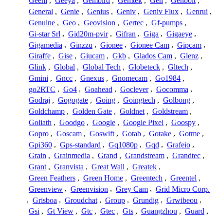
Geeni
,
Geeya
,
Gembird
,
Gemtek
,
Gen
,
Genbolt
,
General
,
Genie
,
Genius
,
Geniv
,
Geniv Flux
,
Genrui
,
Genuine
,
Geo
,
Geovision
,
Gertec
,
Gf-pumps
,
Gi-star Srl
,
Gid20m-pvir
,
Gifran
,
Giga
,
Gigaeye
,
Gigamedia
,
Ginzzu
,
Gionee
,
Gionee Cam
,
Gipcam
,
Giraffe
,
Gise
,
Giucam
,
Gkb
,
Glados Cam
,
Glenz
,
Glink
,
Global
,
Global Tech
,
Globeteck
,
Gltech
,
Gmini
,
Gncc
,
Gnexus
,
Gnomecam
,
Go1984
,
go2RTC
,
Go4
,
Goahead
,
Goclever
,
Gocomma
,
Godraj
,
Gogogate
,
Going
,
Goingtech
,
Golbong
,
Goldchamp
,
Golden Gate
,
Goldnet
,
Goldstream
,
Goliath
,
Goodgo
,
Google
,
Google Pixel
,
Goospy
,
Gopro
,
Goscam
,
Goswift
,
Gotab
,
Gotake
,
Gotme
,
Gpi360
,
Gps-standard
,
Gq1080p
,
Gqd
,
Grafeio
,
Grain
,
Grainmedia
,
Grand
,
Grandstream
,
Grandtec
,
Grant
,
Granvista
,
Great Wall
,
Greatek
,
Green Feathers
,
Green Home
,
Greentech
,
Greentel
,
Greenview
,
Greenvision
,
Grey Cam
,
Grid Micro Corp.
,
Grisboa
,
Groudchat
,
Group
,
Grundig
,
Grwibeou
,
Gsi
,
Gt View
,
Gtc
,
Gtec
,
Gts
,
Guangzhou
,
Guard
,