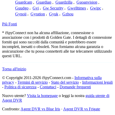
Guardcam
,
Guardian
,
Guardzilla
,
Guoanvision
,
Guudgo
,
Gvi
,
Gw Security
,
Gwelltimes
,
Gwipc
,
Gynoii
,
Gyration
,
Gyuk
,
Gzhou
Più Fonti
* iSpyConnect non ha alcuna affiliazione, connessione o
associazione con i prodotti di Golden Gate. I dettagli di connessione
forniti qui sono raccolti dalla comunità e potrebbero essere
incompleti, inesatti o obsoleti. Non forniamo alcuna garanzia o
assicurazione che tu possa connetterti alle tue telecamere utilizzando
questi URL.
Torna all'inizio
© Copyright 2011-2026 iSpyConnect.com -
Informativa sulla
privacy
-
Termini di servizio
-
Stato del servizio
-
Informazioni legali
-
Politica di sicurezza
-
Contattaci
-
Domande frequenti
Nuovo utente?
Visita la homepage
o leggi la nostra
guida utente di
Agent DVR
Confronto:
Agent DVR vs Blue Iris
·
Agent DVR vs Frigate