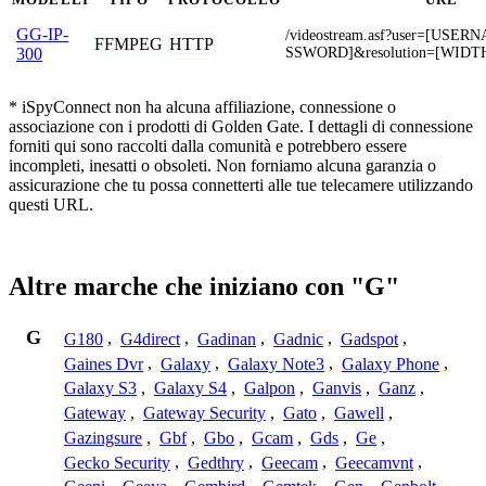
GG-IP-
/videostream.asf?user=[USE
FFMPEG
HTTP
SSWORD]&resolution=[WIDT
300
* iSpyConnect non ha alcuna affiliazione, connessione o
associazione con i prodotti di Golden Gate. I dettagli di connessione
forniti qui sono raccolti dalla comunità e potrebbero essere
incompleti, inesatti o obsoleti. Non forniamo alcuna garanzia o
assicurazione che tu possa connetterti alle tue telecamere utilizzando
questi URL.
Altre marche che iniziano con "G"
G
G180
,
G4direct
,
Gadinan
,
Gadnic
,
Gadspot
,
Gaines Dvr
,
Galaxy
,
Galaxy Note3
,
Galaxy Phone
,
Galaxy S3
,
Galaxy S4
,
Galpon
,
Ganvis
,
Ganz
,
Gateway
,
Gateway Security
,
Gato
,
Gawell
,
Gazingsure
,
Gbf
,
Gbo
,
Gcam
,
Gds
,
Ge
,
Gecko Security
,
Gedthry
,
Geecam
,
Geecamvnt
,