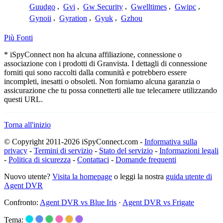
Guudgo
,
Gvi
,
Gw Security
,
Gwelltimes
,
Gwipc
,
Gynoii
,
Gyration
,
Gyuk
,
Gzhou
Più Fonti
* iSpyConnect non ha alcuna affiliazione, connessione o
associazione con i prodotti di Granvista. I dettagli di connessione
forniti qui sono raccolti dalla comunità e potrebbero essere
incompleti, inesatti o obsoleti. Non forniamo alcuna garanzia o
assicurazione che tu possa connetterti alle tue telecamere utilizzando
questi URL.
Torna all'inizio
© Copyright 2011-2026 iSpyConnect.com -
Informativa sulla
privacy
-
Termini di servizio
-
Stato del servizio
-
Informazioni legali
-
Politica di sicurezza
-
Contattaci
-
Domande frequenti
Nuovo utente?
Visita la homepage
o leggi la nostra
guida utente di
Agent DVR
Confronto:
Agent DVR vs Blue Iris
·
Agent DVR vs Frigate
Tema: