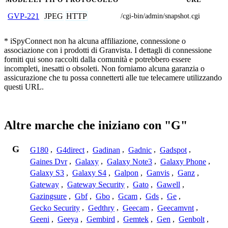
JPEG
HTTP
GVP-221
/cgi-bin/admin/snapshot.cgi
* iSpyConnect non ha alcuna affiliazione, connessione o
associazione con i prodotti di Granvista. I dettagli di connessione
forniti qui sono raccolti dalla comunità e potrebbero essere
incompleti, inesatti o obsoleti. Non forniamo alcuna garanzia o
assicurazione che tu possa connetterti alle tue telecamere utilizzando
questi URL.
Altre marche che iniziano con "G"
G
G180
,
G4direct
,
Gadinan
,
Gadnic
,
Gadspot
,
Gaines Dvr
,
Galaxy
,
Galaxy Note3
,
Galaxy Phone
,
Galaxy S3
,
Galaxy S4
,
Galpon
,
Ganvis
,
Ganz
,
Gateway
,
Gateway Security
,
Gato
,
Gawell
,
Gazingsure
,
Gbf
,
Gbo
,
Gcam
,
Gds
,
Ge
,
Gecko Security
,
Gedthry
,
Geecam
,
Geecamvnt
,
Geeni
,
Geeya
,
Gembird
,
Gemtek
,
Gen
,
Genbolt
,