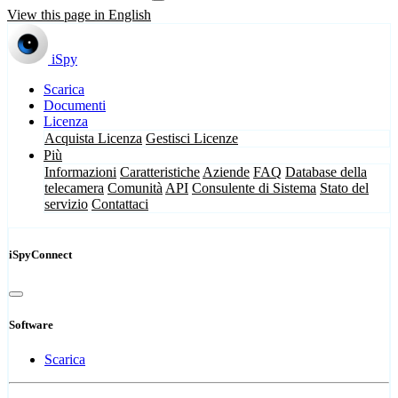
View this page in English
iSpy
Scarica
Documenti
Licenza
Acquista Licenza
Gestisci Licenze
Più
Informazioni
Caratteristiche
Aziende
FAQ
Database della
telecamera
Comunità
API
Consulente di Sistema
Stato del
servizio
Contattaci
iSpyConnect
Software
Scarica