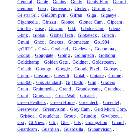
General
,
Genie
,
Genius
,
Geniv
,
Geniv Flux
,
Genrui
,
Genuine
,
Geo
,
Geovision
,
Gertec
,
Gf-pumps
,
Gi-star Srl
,
Gid20m-pvir
,
Gifran
,
Giga
,
Gigaeye
,
Gigamedia
,
Ginzzu
,
Gionee
,
Gionee Cam
,
Gipcam
,
Giraffe
,
Gise
,
Giucam
,
Gkb
,
Glados Cam
,
Glenz
,
Glink
,
Global
,
Global Tech
,
Globeteck
,
Gltech
,
Gmini
,
Gncc
,
Gnexus
,
Gnomecam
,
Go1984
,
go2RTC
,
Go4
,
Goahead
,
Goclever
,
Gocomma
,
Godraj
,
Gogogate
,
Going
,
Goingtech
,
Golbong
,
Goldchamp
,
Golden Gate
,
Goldnet
,
Goldstream
,
Goliath
,
Goodgo
,
Google
,
Google Pixel
,
Goospy
,
Gopro
,
Goscam
,
Goswift
,
Gotab
,
Gotake
,
Gotme
,
Gpi360
,
Gps-standard
,
Gq1080p
,
Gqd
,
Grafeio
,
Grain
,
Grainmedia
,
Grand
,
Grandstream
,
Grandtec
,
Grant
,
Granvista
,
Great Wall
,
Greatek
,
Green Feathers
,
Green Home
,
Greentech
,
Greentel
,
Greenview
,
Greenvision
,
Grey Cam
,
Grid Micro Corp.
,
Grisboa
,
Groudchat
,
Group
,
Grundig
,
Grwibeou
,
Gsi
,
Gt View
,
Gtc
,
Gtec
,
Gts
,
Guangzhou
,
Guard
,
Guardcam
,
Guardian
,
Guardzilla
,
Guoanvision
,