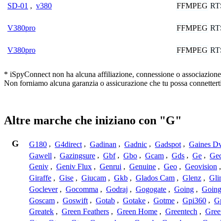
FFMPEG
RT
SD-01
,
v380
FFMPEG
RT
V380pro
FFMPEG
RT
V380pro
* iSpyConnect non ha alcuna affiliazione, connessione o associazione co
Non forniamo alcuna garanzia o assicurazione che tu possa connetterti
Altre marche che iniziano con "G"
G
G180
,
G4direct
,
Gadinan
,
Gadnic
,
Gadspot
,
Gaines D
Gawell
,
Gazingsure
,
Gbf
,
Gbo
,
Gcam
,
Gds
,
Ge
,
Gec
Geniv
,
Geniv Flux
,
Genrui
,
Genuine
,
Geo
,
Geovision
Giraffe
,
Gise
,
Giucam
,
Gkb
,
Glados Cam
,
Glenz
,
Gli
Goclever
,
Gocomma
,
Godraj
,
Gogogate
,
Going
,
Going
Goscam
,
Goswift
,
Gotab
,
Gotake
,
Gotme
,
Gpi360
,
Gp
Greatek
,
Green Feathers
,
Green Home
,
Greentech
,
Gree