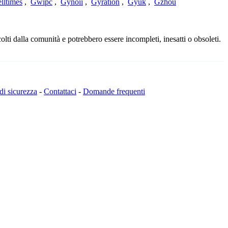
lltimes
,
Gwipc
,
Gynoii
,
Gyration
,
Gyuk
,
Gzhou
lti dalla comunità e potrebbero essere incompleti, inesatti o obsoleti.
 di sicurezza
-
Contattaci
-
Domande frequenti