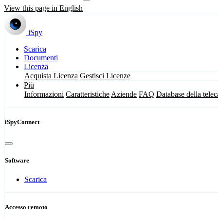
View this page in English
iSpy
Scarica
Documenti
Licenza
Acquista Licenza
Gestisci Licenze
Più
Informazioni
Caratteristiche
Aziende
FAQ
Database della tele
iSpyConnect
Software
Scarica
Accesso remoto