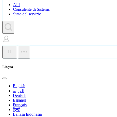
API
Consulente di Sistema
Stato del servizio
IT
Lingua
English
العربية
Deutsch
Español
Français
हिन्दी
Bahasa Indonesia