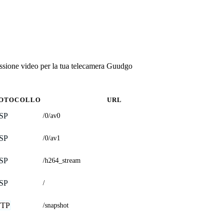
ssione video per la tua telecamera Guudgo
OTOCOLLO
URL
SP
/0/av0
SP
/0/av1
SP
/h264_stream
SP
/
TP
/snapshot