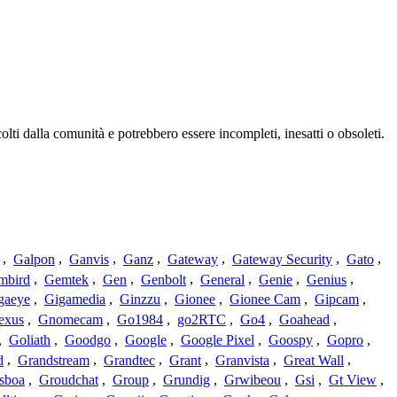
lti dalla comunità e potrebbero essere incompleti, inesatti o obsoleti.
,
Galpon
,
Ganvis
,
Ganz
,
Gateway
,
Gateway Security
,
Gato
,
mbird
,
Gemtek
,
Gen
,
Genbolt
,
General
,
Genie
,
Genius
,
gaeye
,
Gigamedia
,
Ginzzu
,
Gionee
,
Gionee Cam
,
Gipcam
,
exus
,
Gnomecam
,
Go1984
,
go2RTC
,
Go4
,
Goahead
,
,
Goliath
,
Goodgo
,
Google
,
Google Pixel
,
Goospy
,
Gopro
,
d
,
Grandstream
,
Grandtec
,
Grant
,
Granvista
,
Great Wall
,
sboa
,
Groudchat
,
Group
,
Grundig
,
Grwibeou
,
Gsi
,
Gt View
,