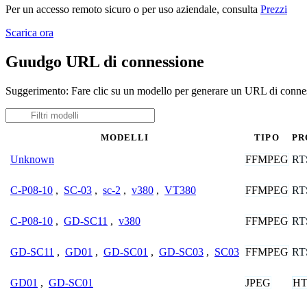
Per un accesso remoto sicuro o per uso aziendale, consulta
Prezzi
Scarica ora
Guudgo URL di connessione
Suggerimento: Fare clic su un modello per generare un URL di conne
MODELLI
TIPO
PR
FFMPEG
RT
Unknown
FFMPEG
RT
C-P08-10
,
SC-03
,
sc-2
,
v380
,
VT380
FFMPEG
RT
C-P08-10
,
GD-SC11
,
v380
FFMPEG
RT
GD-SC11
,
GD01
,
GD-SC01
,
GD-SC03
,
SC03
JPEG
HT
GD01
,
GD-SC01