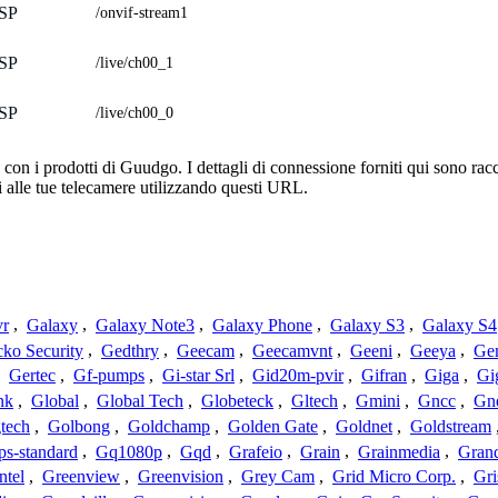
SP
/onvif-stream1
SP
/live/ch00_1
SP
/live/ch00_0
n i prodotti di Guudgo. I dettagli di connessione forniti qui sono racco
 alle tue telecamere utilizzando questi URL.
vr
,
Galaxy
,
Galaxy Note3
,
Galaxy Phone
,
Galaxy S3
,
Galaxy S4
ko Security
,
Gedthry
,
Geecam
,
Geecamvnt
,
Geeni
,
Geeya
,
Ge
,
Gertec
,
Gf-pumps
,
Gi-star Srl
,
Gid20m-pvir
,
Gifran
,
Giga
,
Gi
nk
,
Global
,
Global Tech
,
Globeteck
,
Gltech
,
Gmini
,
Gncc
,
Gn
tech
,
Golbong
,
Goldchamp
,
Golden Gate
,
Goldnet
,
Goldstream
s-standard
,
Gq1080p
,
Gqd
,
Grafeio
,
Grain
,
Grainmedia
,
Gran
ntel
,
Greenview
,
Greenvision
,
Grey Cam
,
Grid Micro Corp.
,
Gri