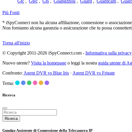
Gtc
,
Gtec
,
Gts
,
Guangzhou
,
Guard
,
Guardcam
,
Guard
Più Fonti
* iSpyConnect non ha alcuna affiliazione, connessione o associazione co
Non forniamo alcuna garanzia o assicurazione che tu possa connetterti
Torna all'inizio
© Copyright 2011-2026 iSpyConnect.com -
Informativa sulla privacy
Nuovo utente?
Visita la homepage
o leggi la nostra
guida utente di 
Confronto:
Agent DVR vs Blue Iris
·
Agent DVR vs Frigate
Tema:
Ricerca
Ricerca
Guudgo Assistente di Connessione della Telecamera IP