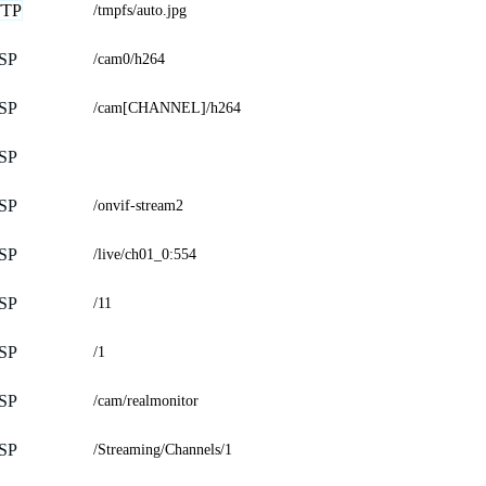
TP
/tmpfs/auto.jpg
SP
/cam0/h264
SP
/cam[CHANNEL]/h264
SP
SP
/onvif-stream2
SP
/live/ch01_0:554
SP
/11
SP
/1
SP
/cam/realmonitor
SP
/Streaming/Channels/1