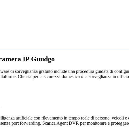
lecamera IP Guudgo
are di sorveglianza gratuito include una procedura guidata di configur
iattaforme. Che sia per la sicurezza domestica o la sorveglianza in uf
o
genza artificiale con rilevamento in tempo reale di persone, veicoli e og
 senza port forwarding. Scarica Agent DVR per monitorare e proteggere 