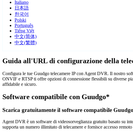
Italiano
日本語
한국어
Polski
Português
Tiếng Việt
中文(简体)
中文(繁體)
Guida all'URL di configurazione della te
Configura le tue Guudgo telecamere IP con Agent DVR. Il nostro softw
ONVIF e RTSP ti offre opzioni di connessione flessibili su diverse p
affidabile e sicuro.
Software compatibile con Guudgo*
Scarica gratuitamente il software compatibile Guudg
Agent DVR è un software di videosorveglianza gratuito basato su intelli
supporta un numero illimitato di telecamere e fornisce accesso remoto