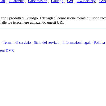
ian
,
Guardzilla
,
Guoanvision
,
Guudgo
,
Gvi
,
Gw Security
,
Gwe
n i prodotti di Guudgo. I dettagli di connessione forniti qui sono racco
 alle tue telecamere utilizzando questi URL.
-
Termini di servizio
-
Stato del servizio
-
Informazioni legali
-
Politica
Agent DVR