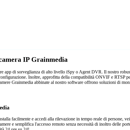
lecamera IP Grainmedia
re app di sorveglianza di alto livello iSpy o Agent DVR. Il nostro robu
configurazione. Inoltre, approfitta della compatibilità ONVIF e RTSP per
ecamere Grainmedia abbinate al nostro software offrono soluzioni di monit
edia
talla facilmente e accedi alla rilevazione in tempo reale di persone, vei
camere e semplifica l'accesso remoto senza necessità di inoltro delle porte
tà 24 ore su 24!