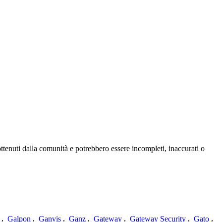
ttenuti dalla comunità e potrebbero essere incompleti, inaccurati o
,
Galpon
,
Ganvis
,
Ganz
,
Gateway
,
Gateway Security
,
Gato
,