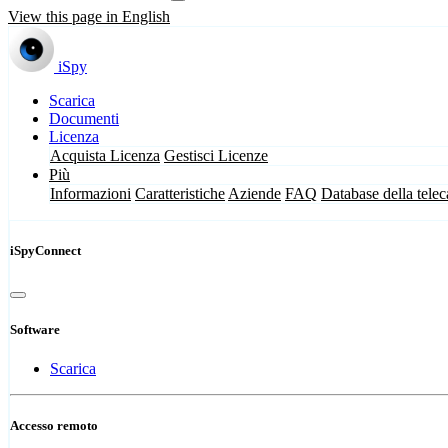
View this page in English
iSpy
Scarica
Documenti
Licenza
Acquista Licenza
Gestisci Licenze
Più
Informazioni
Caratteristiche
Aziende
FAQ
Database della tele
iSpyConnect
Software
Scarica
Accesso remoto