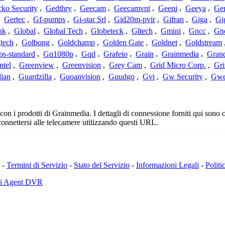
ko Security
,
Gedthry
,
Geecam
,
Geecamvnt
,
Geeni
,
Geeya
,
Ge
,
Gertec
,
Gf-pumps
,
Gi-star Srl
,
Gid20m-pvir
,
Gifran
,
Giga
,
Gi
nk
,
Global
,
Global Tech
,
Globeteck
,
Gltech
,
Gmini
,
Gncc
,
Gn
tech
,
Golbong
,
Goldchamp
,
Golden Gate
,
Goldnet
,
Goldstream
s-standard
,
Gq1080p
,
Gqd
,
Grafeio
,
Grain
,
Grainmedia
,
Gran
ntel
,
Greenview
,
Greenvision
,
Grey Cam
,
Grid Micro Corp.
,
Gri
ian
,
Guardzilla
,
Guoanvision
,
Guudgo
,
Gvi
,
Gw Security
,
Gwe
n i prodotti di Grainmedia. I dettagli di connessione forniti qui sono o
connettersi alle telecamere utilizzando questi URL.
-
Termini di Servizio
-
Stato del Servizio
-
Informazioni Legali
-
Politi
di Agent DVR