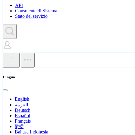
API
Consulente di Sistema
Stato del servizio
IT
Lingua
English
العربية
Deutsch
Español
Français
हिन्दी
Bahasa Indonesia