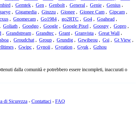
mbird
,
Gemtek
,
Gen
,
Genbolt
,
General
,
Genie
,
Genius
,
gaeye
,
Gigamedia
,
Ginzzu
,
Gionee
,
Gionee Cam
,
Gipcam
,
exus
,
Gnomecam
,
Go1984
,
go2RTC
,
Go4
,
Goahead
,
,
Goliath
,
Goodgo
,
Google
,
Google Pixel
,
Goospy
,
Gopro
,
d
,
Grandstream
,
Grandtec
,
Grant
,
Granvista
,
Great Wall
,
sboa
,
Groudchat
,
Group
,
Grundig
,
Grwibeou
,
Gsi
,
Gt View
,
lltimes
,
Gwipc
,
Gynoii
,
Gyration
,
Gyuk
,
Gzhou
ttenuti dalla comunità e potrebbero essere incompleti, inaccurati o
ca di Sicurezza
-
Contattaci
-
FAQ