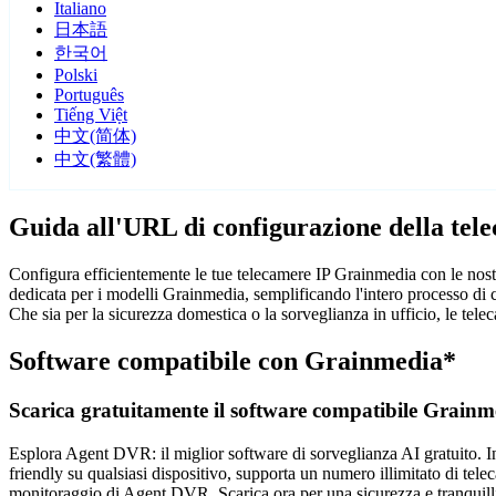
Italiano
日本語
한국어
Polski
Português
Tiếng Việt
中文(简体)
中文(繁體)
Guida all'URL di configurazione della te
Configura efficientemente le tue telecamere IP Grainmedia con le nost
dedicata per i modelli Grainmedia, semplificando l'intero processo di 
Che sia per la sicurezza domestica o la sorveglianza in ufficio, le tel
Software compatibile con Grainmedia*
Scarica gratuitamente il software compatibile Grainm
Esplora Agent DVR: il miglior software di sorveglianza AI gratuito. Ins
friendly su qualsiasi dispositivo, supporta un numero illimitato di tele
monitoraggio di Agent DVR. Scarica ora per una sicurezza e tranquilli