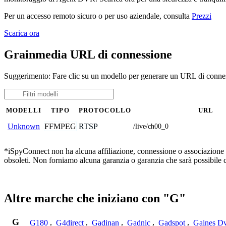
Per un accesso remoto sicuro o per uso aziendale, consulta
Prezzi
Scarica ora
Grainmedia URL di connessione
Suggerimento: Fare clic su un modello per generare un URL di connes
MODELLI
TIPO
PROTOCOLLO
URL
FFMPEG
RTSP
Unknown
/live/ch00_0
*iSpyConnect non ha alcuna affiliazione, connessione o associazione co
obsoleti. Non forniamo alcuna garanzia o garanzia che sarà possibile 
Altre marche che iniziano con "G"
G
G180
,
G4direct
,
Gadinan
,
Gadnic
,
Gadspot
,
Gaines D