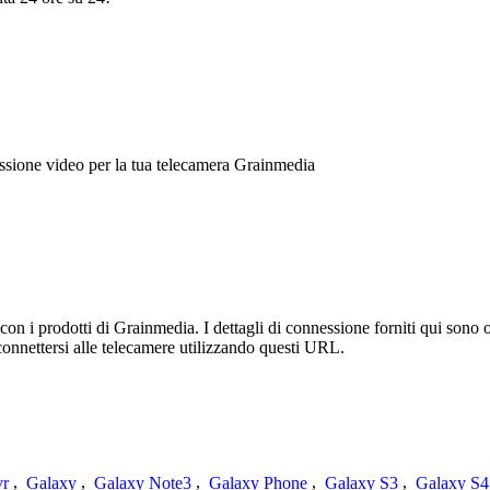
sione video per la tua telecamera Grainmedia
n i prodotti di Grainmedia. I dettagli di connessione forniti qui sono o
connettersi alle telecamere utilizzando questi URL.
vr
,
Galaxy
,
Galaxy Note3
,
Galaxy Phone
,
Galaxy S3
,
Galaxy S4