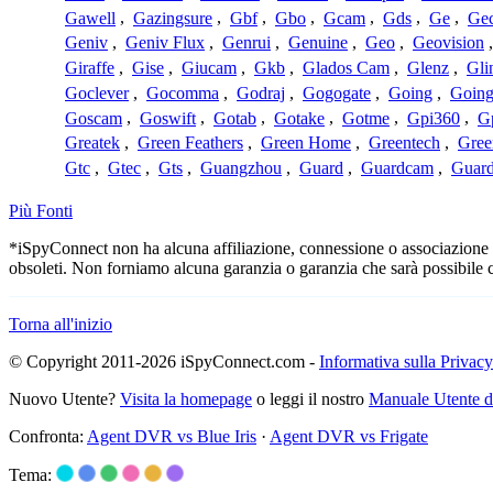
Gawell
,
Gazingsure
,
Gbf
,
Gbo
,
Gcam
,
Gds
,
Ge
,
Gec
Geniv
,
Geniv Flux
,
Genrui
,
Genuine
,
Geo
,
Geovision
Giraffe
,
Gise
,
Giucam
,
Gkb
,
Glados Cam
,
Glenz
,
Gli
Goclever
,
Gocomma
,
Godraj
,
Gogogate
,
Going
,
Going
Goscam
,
Goswift
,
Gotab
,
Gotake
,
Gotme
,
Gpi360
,
Gp
Greatek
,
Green Feathers
,
Green Home
,
Greentech
,
Gree
Gtc
,
Gtec
,
Gts
,
Guangzhou
,
Guard
,
Guardcam
,
Guard
Più Fonti
*iSpyConnect non ha alcuna affiliazione, connessione o associazione co
obsoleti. Non forniamo alcuna garanzia o garanzia che sarà possibile 
Torna all'inizio
© Copyright 2011-2026 iSpyConnect.com -
Informativa sulla Privacy
Nuovo Utente?
Visita la homepage
o leggi il nostro
Manuale Utente 
Confronta:
Agent DVR vs Blue Iris
·
Agent DVR vs Frigate
Tema: