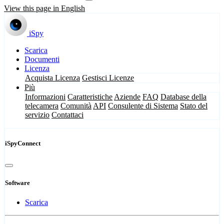
View this page in English
iSpy
Scarica
Documenti
Licenza
Acquista Licenza
Gestisci Licenze
Più
Informazioni
Caratteristiche
Aziende
FAQ
Database della
telecamera
Comunità
API
Consulente di Sistema
Stato del
servizio
Contattaci
iSpyConnect
Software
Scarica