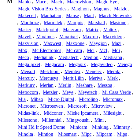
M
Mabio
,
Mace
,
Mach
,
Macrovision
,
Magic Eye
,
Magic Vision Box Series
,
Maginon
,
Magnus
,
Maizic
,
Makecell
,
Manhattan
,
Manse
,
Mant
,
March Networks
,
Marlboze
,
Marmitek
,
Marquis
,
Marshall
,
Masione
,
Master
,
Matchpoint
,
Matecam
,
Matrix
,
Mattex
,
Mavell
,
Maximus
,
Maxpixel
,
Maxron
,
Maxvideo
,
Maxvision
,
Maxwest
,
Maxxone
,
Maygion
,
Mazi
,
Mbx
,
Mc Electronics
,
Mc-cam
,
Mci
,
Mcl
,
Mdi
,
Meco
,
Medialink
,
Mediatech
,
Medion
,
Medisana
,
Mega-pixel
,
Megacam
,
Megapix
,
Megavideo
,
Meiego
,
Meisort
,
Melchioni
,
Memtex
,
Menetec
,
Meraki
,
Mercury
,
Mercusys
,
Merit Lilin
,
Meriva
,
Merk
,
Merkury
,
Merlan
,
Merlin
,
Meshare
,
Messoa
,
Metrocom
,
Metzler
,
Meye
,
Meyetech
,
Mi Casa Verde
,
Mia
,
Mibao
,
Micro Digital
,
Microlino
,
Micromax
,
Micronet
,
Microseven
,
Microsoft
,
Microview
,
Midas-link
,
Midconer
,
Mieke Ipcamera
,
Milesight
,
Milestone
,
Millennial
,
Mingyoushi
,
Mini
,
Mini Hd Ir Speed Dome
,
Minicam
,
Minking
,
Minnray
,
Minolta
,
Mintion
,
Miosmart
,
Mipc
,
Mipcam
,
Mips
,