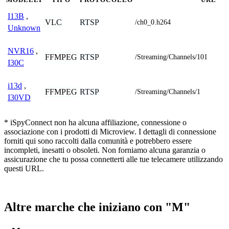
I13B
,
VLC
RTSP
/ch0_0.h264
Unknown
NVR16
,
FFMPEG
RTSP
/Streaming/Channels/101
I30C
i13d
,
FFMPEG
RTSP
/Streaming/Channels/1
I30VD
* iSpyConnect non ha alcuna affiliazione, connessione o
associazione con i prodotti di Microview. I dettagli di connessione
forniti qui sono raccolti dalla comunità e potrebbero essere
incompleti, inesatti o obsoleti. Non forniamo alcuna garanzia o
assicurazione che tu possa connetterti alle tue telecamere utilizzando
questi URL.
Altre marche che iniziano con "M"