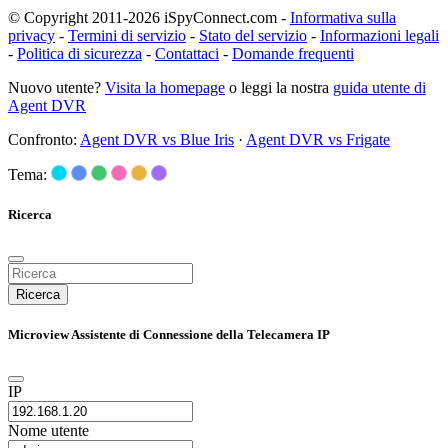
© Copyright 2011-2026 iSpyConnect.com -
Informativa sulla
privacy
-
Termini di servizio
-
Stato del servizio
-
Informazioni legali
-
Politica di sicurezza
-
Contattaci
-
Domande frequenti
Nuovo utente?
Visita la homepage
o leggi la nostra
guida utente di
Agent DVR
Confronto:
Agent DVR vs Blue Iris
·
Agent DVR vs Frigate
Tema:
Ricerca
Ricerca
Microview Assistente di Connessione della Telecamera IP
IP
Nome utente