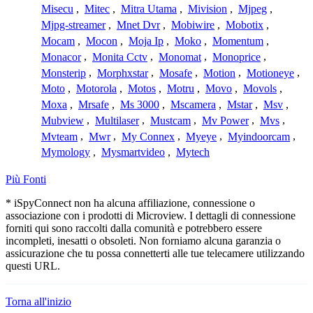
Misecu
,
Mitec
,
Mitra Utama
,
Mivision
,
Mjpeg
,
Mjpg-streamer
,
Mnet Dvr
,
Mobiwire
,
Mobotix
,
Mocam
,
Mocon
,
Moja Ip
,
Moko
,
Momentum
,
Monacor
,
Monita Cctv
,
Monomat
,
Monoprice
,
Monsterip
,
Morphxstar
,
Mosafe
,
Motion
,
Motioneye
,
Moto
,
Motorola
,
Motos
,
Motru
,
Movo
,
Movols
,
Moxa
,
Mrsafe
,
Ms 3000
,
Mscamera
,
Mstar
,
Msv
,
Mubview
,
Multilaser
,
Mustcam
,
Mv Power
,
Mvs
,
Mvteam
,
Mwr
,
My Connex
,
Myeye
,
Myindoorcam
,
Mymology
,
Mysmartvideo
,
Mytech
Più Fonti
* iSpyConnect non ha alcuna affiliazione, connessione o
associazione con i prodotti di Microview. I dettagli di connessione
forniti qui sono raccolti dalla comunità e potrebbero essere
incompleti, inesatti o obsoleti. Non forniamo alcuna garanzia o
assicurazione che tu possa connetterti alle tue telecamere utilizzando
questi URL.
Torna all'inizio