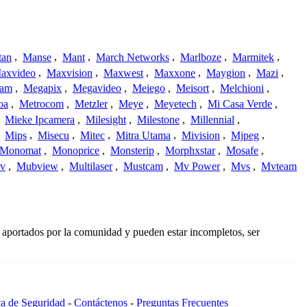
tan
,
Manse
,
Mant
,
March Networks
,
Marlboze
,
Marmitek
,
axvideo
,
Maxvision
,
Maxwest
,
Maxxone
,
Maygion
,
Mazi
,
cam
,
Megapix
,
Megavideo
,
Meiego
,
Meisort
,
Melchioni
,
oa
,
Metrocom
,
Metzler
,
Meye
,
Meyetech
,
Mi Casa Verde
,
,
Mieke Ipcamera
,
Milesight
,
Milestone
,
Millennial
,
,
Mips
,
Misecu
,
Mitec
,
Mitra Utama
,
Mivision
,
Mjpeg
,
Monomat
,
Monoprice
,
Monsterip
,
Morphxstar
,
Mosafe
,
v
,
Mubview
,
Multilaser
,
Mustcam
,
Mv Power
,
Mvs
,
Mvteam
 aportados por la comunidad y pueden estar incompletos, ser
ca de Seguridad
-
Contáctenos
-
Preguntas Frecuentes