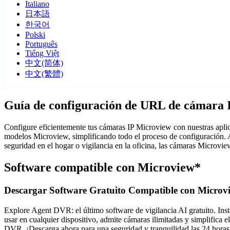
Italiano
日本語
한국어
Polski
Português
Tiếng Việt
中文(简体)
中文(繁體)
Guía de configuración de URL de cámara 
Configure eficientemente tus cámaras IP Microview con nuestras aplic
modelos Microview, simplificando todo el proceso de configuración. 
seguridad en el hogar o vigilancia en la oficina, las cámaras Microvi
Software compatible con Microview*
Descargar Software Gratuito Compatible con Microv
Explore Agent DVR: el último software de vigilancia AI gratuito. Insta
usar en cualquier dispositivo, admite cámaras ilimitadas y simplifica
DVR. ¡Descarga ahora para una seguridad y tranquilidad las 24 horas 