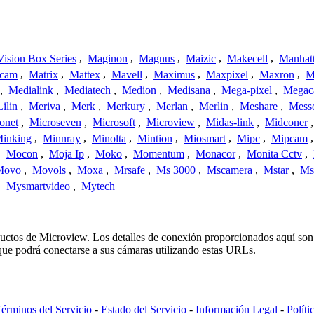
ision Box Series
,
Maginon
,
Magnus
,
Maizic
,
Makecell
,
Manhat
ecam
,
Matrix
,
Mattex
,
Mavell
,
Maximus
,
Maxpixel
,
Maxron
,
M
,
Medialink
,
Mediatech
,
Medion
,
Medisana
,
Mega-pixel
,
Mega
Lilin
,
Meriva
,
Merk
,
Merkury
,
Merlan
,
Merlin
,
Meshare
,
Mess
onet
,
Microseven
,
Microsoft
,
Microview
,
Midas-link
,
Midconer
inking
,
Minnray
,
Minolta
,
Mintion
,
Miosmart
,
Mipc
,
Mipcam
,
Mocon
,
Moja Ip
,
Moko
,
Momentum
,
Monacor
,
Monita Cctv
,
Movo
,
Movols
,
Moxa
,
Mrsafe
,
Ms 3000
,
Mscamera
,
Mstar
,
Ms
,
Mysmartvideo
,
Mytech
ductos de Microview. Los detalles de conexión proporcionados aquí son
que podrá conectarse a sus cámaras utilizando estas URLs.
érminos del Servicio
-
Estado del Servicio
-
Información Legal
-
Políti