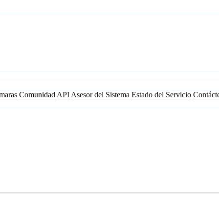
maras
Comunidad
API
Asesor del Sistema
Estado del Servicio
Contáct