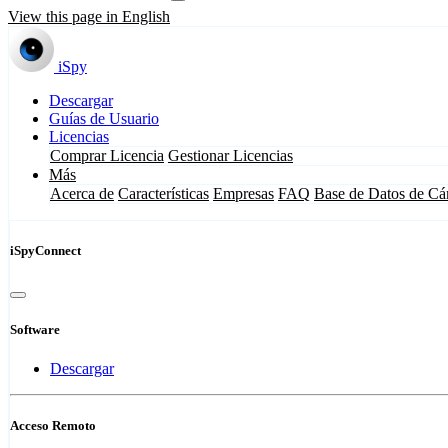
View this page in English
iSpy
Descargar
Guías de Usuario
Licencias
Comprar Licencia
Gestionar Licencias
Más
Acerca de
Características
Empresas
FAQ
Base de Datos de Cá
iSpyConnect
Software
Descargar
Acceso Remoto