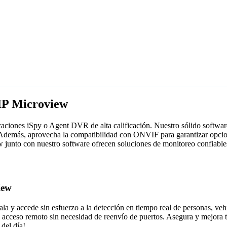
IP Microview
aciones iSpy o Agent DVR de alta calificación. Nuestro sólido software 
Además, aprovecha la compatibilidad con ONVIF para garantizar opcione
ew junto con nuestro software ofrecen soluciones de monitoreo confiable
iew
la y accede sin esfuerzo a la detección en tiempo real de personas, vehí
 el acceso remoto sin necesidad de reenvío de puertos. Asegura y mejor
del día!