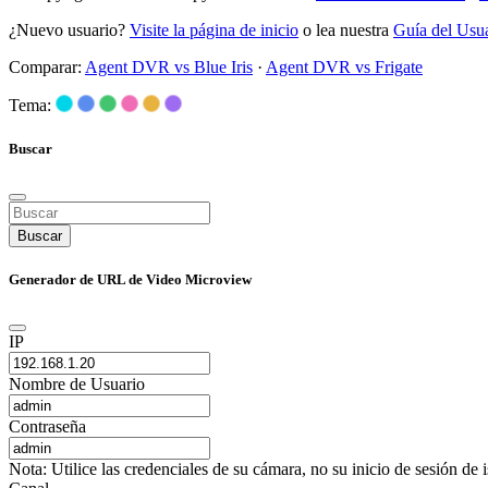
¿Nuevo usuario?
Visite la página de inicio
o lea nuestra
Guía del Usu
Comparar:
Agent DVR vs Blue Iris
·
Agent DVR vs Frigate
Tema:
Buscar
Buscar
Generador de URL de Video Microview
IP
Nombre de Usuario
Contraseña
Nota: Utilice las credenciales de su cámara, no su inicio de sesión de