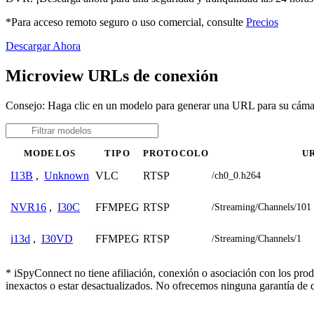
*Para acceso remoto seguro o uso comercial, consulte
Precios
Descargar Ahora
Microview URLs de conexión
Consejo: Haga clic en un modelo para generar una URL para su cám
MODELOS
TIPO
PROTOCOLO
U
VLC
RTSP
I13B
,
Unknown
/ch0_0.h264
FFMPEG
RTSP
NVR16
,
I30C
/Streaming/Channels/101
FFMPEG
RTSP
i13d
,
I30VD
/Streaming/Channels/1
* iSpyConnect no tiene afiliación, conexión o asociación con los pro
inexactos o estar desactualizados. No ofrecemos ninguna garantía de 