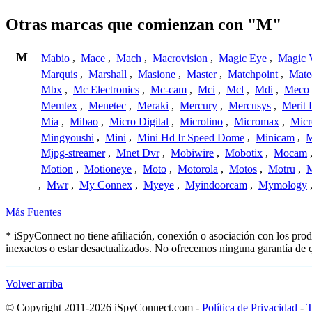
Otras marcas que comienzan con "M"
M
Mabio
,
Mace
,
Mach
,
Macrovision
,
Magic Eye
,
Magic V
Marquis
,
Marshall
,
Masione
,
Master
,
Matchpoint
,
Mat
Mbx
,
Mc Electronics
,
Mc-cam
,
Mci
,
Mcl
,
Mdi
,
Meco
Memtex
,
Menetec
,
Meraki
,
Mercury
,
Mercusys
,
Merit 
Mia
,
Mibao
,
Micro Digital
,
Microlino
,
Micromax
,
Micr
Mingyoushi
,
Mini
,
Mini Hd Ir Speed Dome
,
Minicam
,
M
Mjpg-streamer
,
Mnet Dvr
,
Mobiwire
,
Mobotix
,
Mocam
Motion
,
Motioneye
,
Moto
,
Motorola
,
Motos
,
Motru
,
,
Mwr
,
My Connex
,
Myeye
,
Myindoorcam
,
Mymology
Más Fuentes
* iSpyConnect no tiene afiliación, conexión o asociación con los pro
inexactos o estar desactualizados. No ofrecemos ninguna garantía de 
Volver arriba
© Copyright 2011-2026 iSpyConnect.com -
Política de Privacidad
-
T