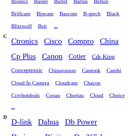
Bionics
Basler
Bullet
Barlus
Belkin
Brillcam
Bipcam
Bascom
B-qtech
Black
Blitzwolf
Bsti
...
C
Ctronics
Cisco
Compro
China
Cp Plus
Canon
Cotier
Cdr King
Conceptronic
Chinavasion
Cantonk
Camhi
Cloud Ip Camera
Cloudcam
Chacon
Cctvhotdeals
Cooau
Chortau
Cloud
Choice
...
D
D-link
Dahua
Db Power