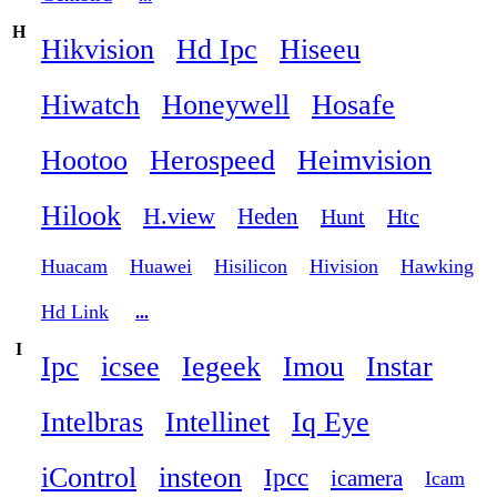
H
Hikvision
Hd Ipc
Hiseeu
Hiwatch
Honeywell
Hosafe
Hootoo
Herospeed
Heimvision
Hilook
H.view
Heden
Hunt
Htc
Huacam
Huawei
Hisilicon
Hivision
Hawking
Hd Link
...
I
Ipc
icsee
Iegeek
Imou
Instar
Intelbras
Intellinet
Iq Eye
iControl
insteon
Ipcc
icamera
Icam