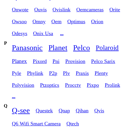
Onwote
Ouvis
Ovislink
Oemcameras
Orite
Owsoo
Omny
Oem
Optimus
Orion
Odesys
Onix Usa
...
P
Panasonic
Planet
Pelco
Polaroid
Planex
Pixord
Pni
Provision
Pelco Sarix
Pyle
Phylink
P2p
Plv
Praxis
Plenty
Polyvision
Ptzoptics
Procctv
Pixpo
Prolink
...
Q
Q-see
Questek
Qnap
Qihan
Qvis
Q6 Wifi Smart Camera
Qtech