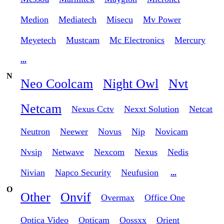
Medion
Mediatech
Misecu
Mv Power
Meyetech
Mustcam
Mc Electronics
Mercury
...
N
Neo Coolcam
Night Owl
Nvt
Netcam
Nexus Cctv
Nexxt Solution
Netcat
Neutron
Neewer
Novus
Nip
Novicam
Nvsip
Netwave
Nexcom
Nexus
Nedis
Nivian
Napco Security
Neufusion
...
O
Other
Onvif
Overmax
Office One
Optica Video
Opticam
Oossxx
Orient