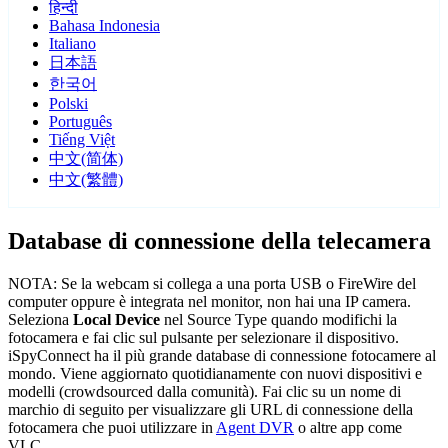
हिन्दी
Bahasa Indonesia
Italiano
日本語
한국어
Polski
Português
Tiếng Việt
中文(简体)
中文(繁體)
Database di connessione della telecamera
NOTA: Se la webcam si collega a una porta USB o FireWire del
computer oppure è integrata nel monitor, non hai una IP camera.
Seleziona
Local Device
nel Source Type quando modifichi la
fotocamera e fai clic sul pulsante per selezionare il dispositivo.
iSpyConnect ha il più grande database di connessione fotocamere al
mondo. Viene aggiornato quotidianamente con nuovi dispositivi e
modelli (crowdsourced dalla comunità). Fai clic su un nome di
marchio di seguito per visualizzare gli URL di connessione della
fotocamera che puoi utilizzare in
Agent DVR
o altre app come
VLC.