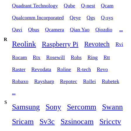
Quadrant Technology
Qube
Q-nest
Qcam
Qualcomm Incorporated
Qeye
Qgs
Q-sys
Qavi
Qbus
Qcamera
Qian Yao
Qiozdio
...
R
Reolink
Raspberry Pi
Revotech
Rvi
Rocam
Rtx
Rosewill
Rohs
Ring
Rtt
Raster
Revodata
Roline
R-tech
Revo
Robaxo
Raysharp
Repotec
Rollei
Rubetek
...
S
Samsung
Sony
Sercomm
Swann
Sricam
Sv3c
Szsinocam
Sricctv