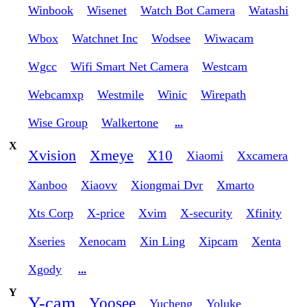
Winbook
Wisenet
Watch Bot Camera
Watashi
Wbox
Watchnet Inc
Wodsee
Wiwacam
Wgcc
Wifi Smart Net Camera
Westcam
Webcamxp
Westmile
Winic
Wirepath
Wise Group
Walkertone
...
X
Xvision
Xmeye
X10
Xiaomi
Xxcamera
Xanboo
Xiaovv
Xiongmai Dvr
Xmarto
Xts Corp
X-price
Xvim
X-security
Xfinity
Xseries
Xenocam
Xin Ling
Xipcam
Xenta
Xgody
...
Y
Y-cam
Yoosee
Yucheng
Yoluke