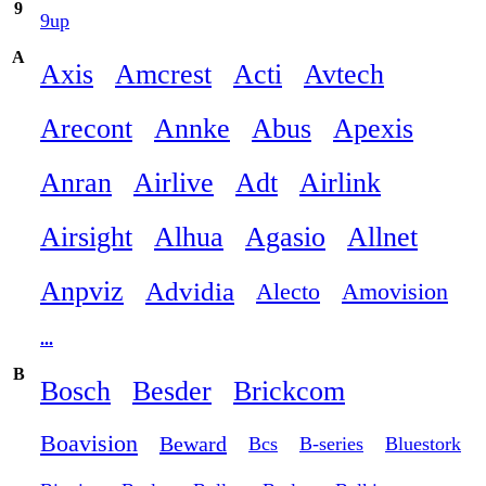
9
9up
A
Axis
Amcrest
Acti
Avtech
Arecont
Annke
Abus
Apexis
Anran
Airlive
Adt
Airlink
Airsight
Alhua
Agasio
Allnet
Anpviz
Advidia
Alecto
Amovision
...
B
Bosch
Besder
Brickcom
Boavision
Beward
Bcs
B-series
Bluestork