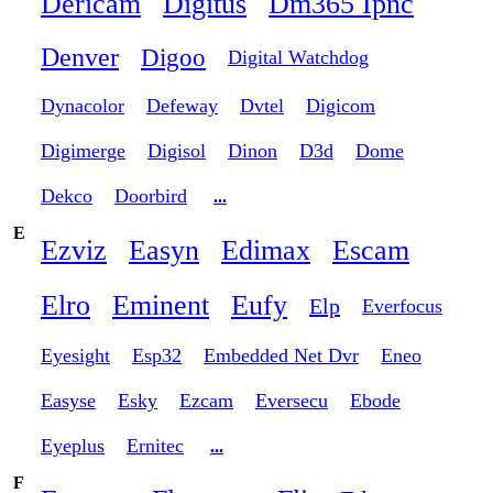
Dericam
Digitus
Dm365 Ipnc
Denver
Digoo
Digital Watchdog
Dynacolor
Defeway
Dvtel
Digicom
Digimerge
Digisol
Dinon
D3d
Dome
Dekco
Doorbird
...
E
Ezviz
Easyn
Edimax
Escam
Elro
Eminent
Eufy
Elp
Everfocus
Eyesight
Esp32
Embedded Net Dvr
Eneo
Easyse
Esky
Ezcam
Eversecu
Ebode
Eyeplus
Ernitec
...
F