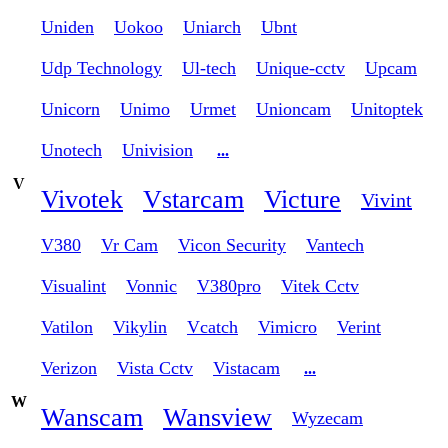
Uniden
Uokoo
Uniarch
Ubnt
Udp Technology
Ul-tech
Unique-cctv
Upcam
Unicorn
Unimo
Urmet
Unioncam
Unitoptek
Unotech
Univision
...
V
Vivotek
Vstarcam
Victure
Vivint
V380
Vr Cam
Vicon Security
Vantech
Visualint
Vonnic
V380pro
Vitek Cctv
Vatilon
Vikylin
Vcatch
Vimicro
Verint
Verizon
Vista Cctv
Vistacam
...
W
Wanscam
Wansview
Wyzecam