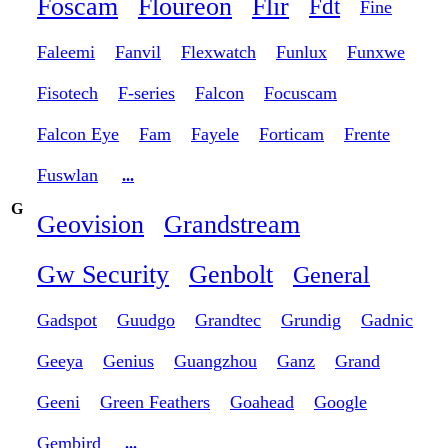
Foscam
Floureon
Flir
Fdt
Fine
Faleemi
Fanvil
Flexwatch
Funlux
Funxwe
Fisotech
F-series
Falcon
Focuscam
Falcon Eye
Fam
Fayele
Forticam
Frente
Fuswlan
...
G
Geovision
Grandstream
Gw Security
Genbolt
General
Gadspot
Guudgo
Grandtec
Grundig
Gadnic
Geeya
Genius
Guangzhou
Ganz
Grand
Geeni
Green Feathers
Goahead
Google
Gembird
...