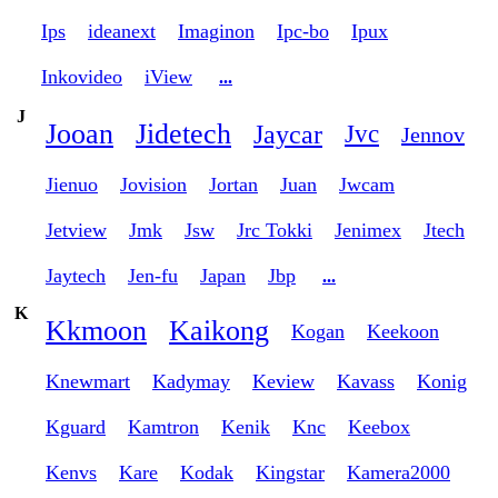
Ips
ideanext
Imaginon
Ipc-bo
Ipux
Inkovideo
iView
...
J
Jooan
Jidetech
Jaycar
Jvc
Jennov
Jienuo
Jovision
Jortan
Juan
Jwcam
Jetview
Jmk
Jsw
Jrc Tokki
Jenimex
Jtech
Jaytech
Jen-fu
Japan
Jbp
...
K
Kkmoon
Kaikong
Kogan
Keekoon
Knewmart
Kadymay
Keview
Kavass
Konig
Kguard
Kamtron
Kenik
Knc
Keebox
Kenvs
Kare
Kodak
Kingstar
Kamera2000