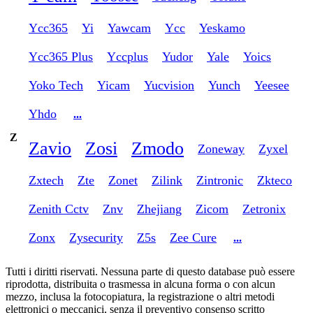
Ycc365
Yi
Yawcam
Ycc
Yeskamo
Ycc365 Plus
Yccplus
Yudor
Yale
Yoics
Yoko Tech
Yicam
Yucvision
Yunch
Yeesee
Yhdo
...
Z
Zavio
Zosi
Zmodo
Zoneway
Zyxel
Zxtech
Zte
Zonet
Zilink
Zintronic
Zkteco
Zenith Cctv
Znv
Zhejiang
Zicom
Zetronix
Zonx
Zysecurity
Z5s
Zee Cure
...
Tutti i diritti riservati. Nessuna parte di questo database può essere
riprodotta, distribuita o trasmessa in alcuna forma o con alcun
mezzo, inclusa la fotocopiatura, la registrazione o altri metodi
elettronici o meccanici, senza il preventivo consenso scritto