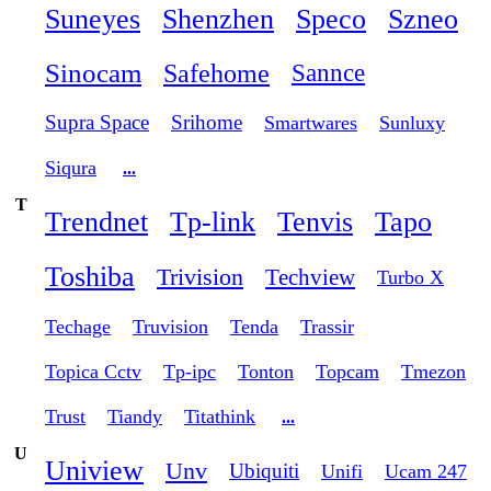
Suneyes
Shenzhen
Speco
Szneo
Sinocam
Safehome
Sannce
Supra Space
Srihome
Smartwares
Sunluxy
Siqura
...
T
Trendnet
Tp-link
Tenvis
Tapo
Toshiba
Trivision
Techview
Turbo X
Techage
Truvision
Tenda
Trassir
Topica Cctv
Tp-ipc
Tonton
Topcam
Tmezon
Trust
Tiandy
Titathink
...
U
Uniview
Unv
Ubiquiti
Unifi
Ucam 247