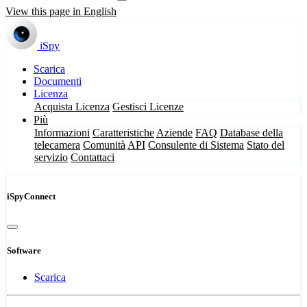
View this page in English
iSpy
Scarica
Documenti
Licenza
Acquista Licenza
Gestisci Licenze
Più
Informazioni
Caratteristiche
Aziende
FAQ
Database della
telecamera
Comunità
API
Consulente di Sistema
Stato del
servizio
Contattaci
iSpyConnect
Software
Scarica