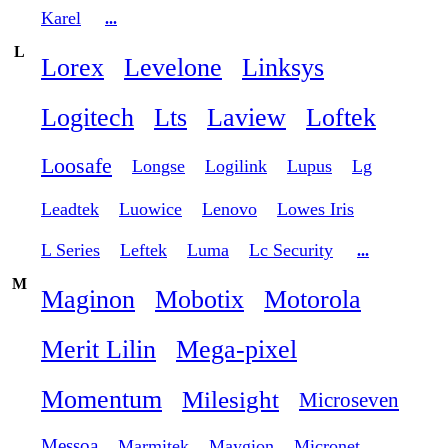
Karel
...
L
Lorex
Levelone
Linksys
Logitech
Lts
Laview
Loftek
Loosafe
Longse
Logilink
Lupus
Lg
Leadtek
Luowice
Lenovo
Lowes Iris
L Series
Leftek
Luma
Lc Security
...
M
Maginon
Mobotix
Motorola
Merit Lilin
Mega-pixel
Momentum
Milesight
Microseven
Messoa
Marmitek
Maygion
Micronet