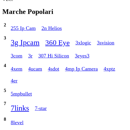
Marche Popolari
2
255 Ip Cam
2n Helios
3
3g Ipcam
360 Eye
3xlogic
3svision
3com
3r
307 Hi Silicon
3eyes3
4
4xem
4ucam
4sdot
4mp Ip Camera
4xptz
4er
5
5mpbullet
7
7links
7-star
8
8level