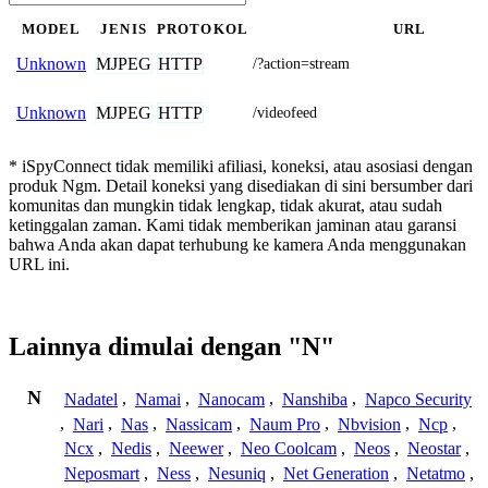
MODEL
JENIS
PROTOKOL
URL
MJPEG
HTTP
Unknown
/?action=stream
MJPEG
HTTP
Unknown
/videofeed
* iSpyConnect tidak memiliki afiliasi, koneksi, atau asosiasi dengan
produk Ngm. Detail koneksi yang disediakan di sini bersumber dari
komunitas dan mungkin tidak lengkap, tidak akurat, atau sudah
ketinggalan zaman. Kami tidak memberikan jaminan atau garansi
bahwa Anda akan dapat terhubung ke kamera Anda menggunakan
URL ini.
Lainnya dimulai dengan "N"
N
Nadatel
,
Namai
,
Nanocam
,
Nanshiba
,
Napco Security
,
Nari
,
Nas
,
Nassicam
,
Naum Pro
,
Nbvision
,
Ncp
,
Ncx
,
Nedis
,
Neewer
,
Neo Coolcam
,
Neos
,
Neostar
,
Neposmart
,
Ness
,
Nesuniq
,
Net Generation
,
Netatmo
,