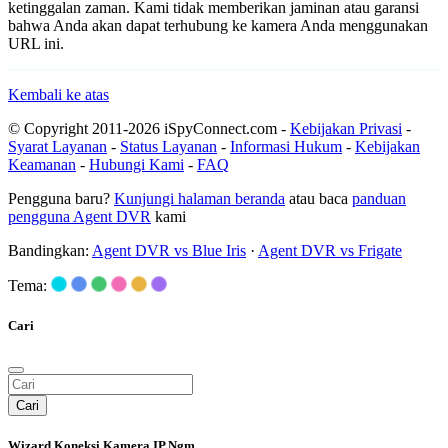
ketinggalan zaman. Kami tidak memberikan jaminan atau garansi
bahwa Anda akan dapat terhubung ke kamera Anda menggunakan
URL ini.
Kembali ke atas
© Copyright 2011-2026 iSpyConnect.com -
Kebijakan Privasi
-
Syarat Layanan
-
Status Layanan
-
Informasi Hukum
-
Kebijakan
Keamanan
-
Hubungi Kami
-
FAQ
Pengguna baru?
Kunjungi halaman beranda
atau baca
panduan
pengguna Agent DVR
kami
Bandingkan:
Agent DVR vs Blue Iris
·
Agent DVR vs Frigate
Tema:
Cari
Cari
Wizard Koneksi Kamera IP Ngm