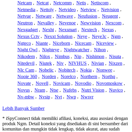
Netcam
,
Netcat
,
Netcomm
,
Netis
,
Netiscom
,
Netmedia
,
Nettoly
,
Netvideo
,
Netview
,
Netvision
,
Netvue
,
Netware
,
Netwave
,
Neufusion
,
Neugent
,
Neutron
,
Nevalley
,
Nevenoe
,
Newvision
,
Nexcom
,
Nexgadget
,
Nexht
,
Nexsmart
,
Nextech
,
Nexus
,
Nexus Cctv
,
Nexxt Solution
,
Neye
,
Neye3c
,
Ngm
,
Ngteco
,
Niante
,
Niceborn
,
Nicecam
,
Niceview
,
Night Owl
,
Nighteye
,
Nightwatcher
,
Nihon
,
Nikodem
,
Nilox
,
Nimbus
,
Nip
,
Nishimon
,
Nisuta
,
Nitedevil
,
Niutek
,
Niv
,
NIVHUS
,
Nivian
,
Nixzen
,
Nlc Cam
,
Nobelic
,
Nobitech
,
Nokia
,
Nonwee
,
Nooie 360
,
Norden
,
Norelco
,
Northern
,
Northq
,
Novate
,
Novell
,
Novicam
,
Novodio
,
Novomoskow
,
Novus
,
Nram
,
Ntse
,
Nufebs
,
Nutri Vision
,
Nuvico
,
Nv-mbw
,
Nvsip
,
Nvt
,
Nwp
,
Nwsvr
Lebih Banyak Sumber
* iSpyConnect tidak memiliki afiliasi, koneksi, atau asosiasi dengan
produk Ngm. Detail koneksi yang disediakan di sini bersumber dari
komunitas dan mungkin tidak lengkap, tidak akurat, atau sudah