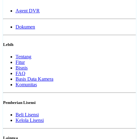
Agent DVR
Dokumen
Lebih
Tentang
Fitur
Bisnis
FAQ
Basis Data Kamera
Komunitas
Pemberian Lisensi
Beli Lisensi
Kelola Lisensi
Lainnya