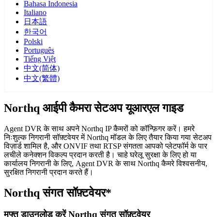
Bahasa Indonesia
Italiano
日本語
한국어
Polski
Português
Tiếng Việt
中文(简体)
中文(繁體)
Northq आईपी कैमरा सेटअप यूआरएल गाइड
Agent DVR के साथ अपने Northq IP कैमरों को कॉन्फ़िगर करें। हमरे
निःशुल्क निगरानी सॉफ़्टवेयर में Northq मॉडल के लिए तैयार किया गया सेटअप
विज़ार्ड शामिल है, और ONVIF तथा RTSP संगतता आपको प्लेटफॉर्म के पार
लचीले कनेक्शन विकल्प प्रदान करती है। चाहे घरेलू सुरक्षा के लिए हो या
कार्यालय निगरानी के लिए, Agent DVR के साथ Northq कैमरे विश्वसनीय,
सुरक्षित निगरानी प्रदान करते हैं।
Northq संगत सॉफ़्टवेयर*
मुफ्त डाउनलोड करें Northq संगत सॉफ़्टवेयर