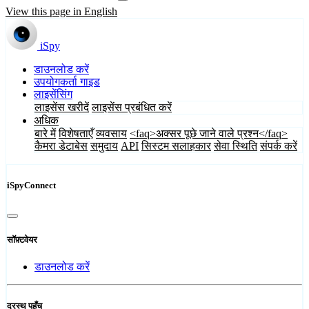
View this page in English
iSpy
डाउनलोड करें
उपयोगकर्ता गाइड
लाइसेंसिंग
लाइसेंस खरीदें
लाइसेंस प्रबंधित करें
अधिक
बारे में
विशेषताएँ
व्यवसाय
<faq>अक्सर पूछे जाने वाले प्रश्न</faq>
कैमरा डेटाबेस
समुदाय
API
सिस्टम सलाहकार
सेवा स्थिति
संपर्क करें
iSpyConnect
सॉफ़्टवेयर
डाउनलोड करें
दूरस्थ पहुँच