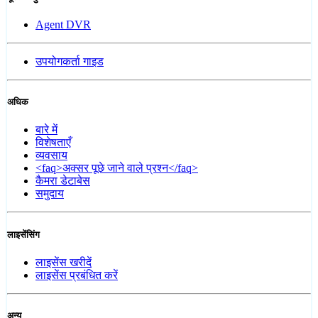
Agent DVR
उपयोगकर्ता गाइड
अधिक
बारे में
विशेषताएँ
व्यवसाय
<faq>अक्सर पूछे जाने वाले प्रश्न</faq>
कैमरा डेटाबेस
समुदाय
लाइसेंसिंग
लाइसेंस खरीदें
लाइसेंस प्रबंधित करें
अन्य