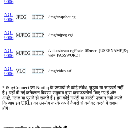
9006
NQ-
JPEG
HTTP
/img/snapshot.cgi
9006
NQ-
MJPEG
HTTP
/img/mjpeg.cgi
9006
NQ-
/videostream.cgi?rate=0&user=[USERNAME]&
MJPEG
HTTP
wd=[PASSWORD]
9006
NQ-
VLC
HTTP
/img/video.asf
9006
* iSpyConnect का Northq के उत्पादों से कोई संबंध, जुड़ाव या साहचर्य नहीं
है। यहाँ दी गई कनेक्शन विवरण समुदाय द्वारा क्राउडसोर्स किए गए हैं और
अधूरे, गलत या पुराने हो सकते हैं। हम कोई गारंटी या वारंटी प्रदान नहीं करते
कि आप इन URLs का उपयोग करके अपने कैमरों से कनेक्ट करने में सक्षम
होंगे।