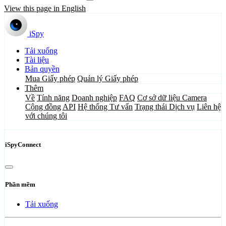
View this page in English
iSpy
Tải xuống
Tài liệu
Bản quyền
Mua Giấy phép
Quản lý Giấy phép
Thêm
Về
Tính năng
Doanh nghiệp
FAQ
Cơ sở dữ liệu Camera
Cộng đồng
API
Hệ thống Tư vấn
Trạng thái Dịch vụ
Liên hệ
với chúng tôi
iSpyConnect
Phần mềm
Tải xuống