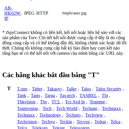
AR-
JPEG
HTTP
HK02W-
/tmpfs/auto.jpg
IP
* iSpyConnect không có liên kết, kết nối hoặc liên hệ nào với các
sản phẩm của Torv. Chi tiết kết nối được cung cấp ở đây là do cộng
đồng cung cấp và có thể không đầy đủ, không chính xác hoặc đã lỗi
thời. Chúng tôi không cung cấp bất kỳ bảo đảm hay cam kết nào
rằng bạn sẽ có thể kết nối với camera của mình bằng các URL này.
Các hãng khác bắt đầu bằng "T"
T
T.one
,
Taber
,
Takaovi
,
Taller
,
Talos
,
Talos Security
,
Tank
,
Tapo
,
Targa
,
Tas-tech
,
TASBEL
,
Tbi
,
Tbkvision
,
Tbs
,
TCL
,
Tcs Avd Ip
,
Teamme
,
Teamvision
,
Tech
,
Tech World
,
Techage
,
Techmaxx
,
Technaxx
,
Technology
,
Techpro
,
Techview
,
Techvision
,
Techyo
,
Teckin
,
Tecvoz
,
Tedun
,
Telca
,
Telco
,
Telekom
,
Teleste
,
Telesystem
,