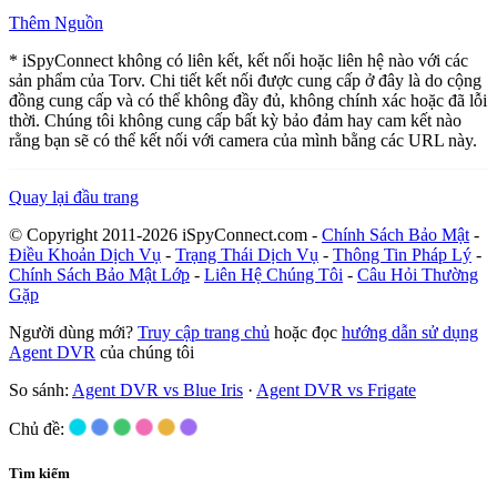
Thêm Nguồn
* iSpyConnect không có liên kết, kết nối hoặc liên hệ nào với các
sản phẩm của Torv. Chi tiết kết nối được cung cấp ở đây là do cộng
đồng cung cấp và có thể không đầy đủ, không chính xác hoặc đã lỗi
thời. Chúng tôi không cung cấp bất kỳ bảo đảm hay cam kết nào
rằng bạn sẽ có thể kết nối với camera của mình bằng các URL này.
Quay lại đầu trang
© Copyright 2011-2026 iSpyConnect.com -
Chính Sách Bảo Mật
-
Điều Khoản Dịch Vụ
-
Trạng Thái Dịch Vụ
-
Thông Tin Pháp Lý
-
Chính Sách Bảo Mật Lớp
-
Liên Hệ Chúng Tôi
-
Câu Hỏi Thường
Gặp
Người dùng mới?
Truy cập trang chủ
hoặc đọc
hướng dẫn sử dụng
Agent DVR
của chúng tôi
So sánh:
Agent DVR vs Blue Iris
·
Agent DVR vs Frigate
Chủ đề:
Tìm kiếm