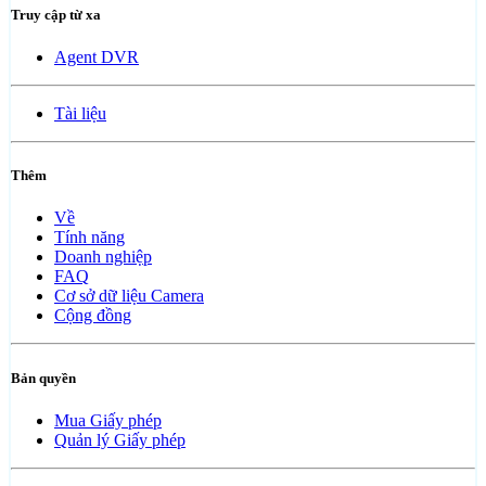
Truy cập từ xa
Agent DVR
Tài liệu
Thêm
Về
Tính năng
Doanh nghiệp
FAQ
Cơ sở dữ liệu Camera
Cộng đồng
Bản quyền
Mua Giấy phép
Quản lý Giấy phép