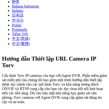
हिन्दी
Bahasa Indonesia
Italiano
日本語
한국어
Polski
Português
Tiếng Việt
中文(简体)
中文(繁體)
Hướng dẫn Thiết lập URL Camera IP
Torv
Cấu hình Torv IP cameras của bạn với Agent DVR. Phần mềm giám
sát miễn phí của chúng tôi bao gồm một trình hướng dẫn thiết lập
được tùy chỉnh cho các mô hình Torv, và khả năng tương thích
ONVIF và RTSP cung cấp cho bạn các tùy chọn kết nối linh hoạt
trên các nền tảng. Dù cho bảo mật nhà riêng hay giám sát văn
phòng, Torv cameras với Agent DVR cung cấp giám sát đáng tin
cậy và an toàn.