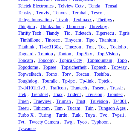
Teletek Electronics
,
Telview Cctv
,
Tenda
,
Tensai
,
Tensky
,
Tenvis
,
Tenvus
,
Teruhal
,
Tesco
,
Tethys Innovation
,
Tevah
,
Texhnaxx
,
Thethys
,
Thingino
,
Thinkvalue
,
Thomson
,
Threeboy
,
Thrifty Tech
,
Tiandy
,
Tic
,
Tidetech
,
Tigersecu
,
Tigris
,
Timhillone
,
Tinosec
,
Tinycam
,
Tipo
,
Titanium
,
Titathink
,
Tl-sc3130g
,
Tmezon
,
Tmt
,
Toa
,
Toaioho
,
Toguard
,
Tomtop
,
Tonton
,
Top Sky
,
Top Vision
,
Topcam
,
Topcony
,
Topica Cctv
,
Topmountain
,
Topo
,
Topodome
,
Topsee
,
Topsicherheit
,
Toptech
,
Topway
,
Topwelltech
,
Torno
,
Torv
,
Toscan
,
Toshiba
,
Toughdog
,
Touralle
,
Tp-ipc
,
Tp-link
,
Tptek
,
Tr-d4101ir1v3
,
Traficon
,
Trantech
,
Trasera
,
Trassir
,
Trek
,
Trendnet
,
Triax
,
Trident
,
Trivision
,
Tronitec
,
Truen
,
Trueview
,
Truman
,
Trust
,
Truvision
,
Ts4001
,
Tseeu
,
Tshicom
,
Tsm
,
Tucam
,
Tuin
,
Tungson Ages
,
Turbo X
,
Turing
,
Turtle
,
Tutk
,
Tuya
,
Tvc
,
Tvpsii
,
Tvt
,
Tweety Camera
,
Twg
,
Tyco
,
Typhoon
,
Tysvance