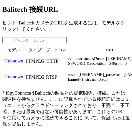
Balitech 接続URL
ヒント: Balitech カメラのURLを生成するには、モデルをク
リックしてください。
モデル
タイプ
プロトコル
URL
/videostream.asf?user=[USERNAM
Unknown
FFMPEG
HTTP
SSWORD]&resolution=64&rate=0
/user=[USERNAME]_password=[P
Unknown
FFMPEG
RTSP
hannel=1_stream=0.sdp
* iSpyConnectはBalitechの製品との提携関係、接続、または
関連性を持ちません。ここに記載されている接続詳細はコミ
ュニティからクラウドソーシングされており、不完全、不正
確、または最新ではない可能性があります。これらのURL
を使用してカメラに接続できることについて、保証または担
保を提供しません。