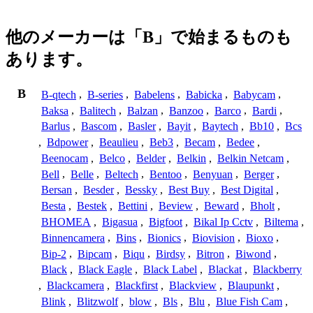
他のメーカーは「B」で始まるものも
あります。
B
B-qtech
,
B-series
,
Babelens
,
Babicka
,
Babycam
,
Baksa
,
Balitech
,
Balzan
,
Banzoo
,
Barco
,
Bardi
,
Barlus
,
Bascom
,
Basler
,
Bayit
,
Baytech
,
Bb10
,
Bcs
,
Bdpower
,
Beaulieu
,
Beb3
,
Becam
,
Bedee
,
Beenocam
,
Belco
,
Belder
,
Belkin
,
Belkin Netcam
,
Bell
,
Belle
,
Beltech
,
Bentoo
,
Benyuan
,
Berger
,
Bersan
,
Besder
,
Bessky
,
Best Buy
,
Best Digital
,
Besta
,
Bestek
,
Bettini
,
Beview
,
Beward
,
Bholt
,
BHOMEA
,
Bigasua
,
Bigfoot
,
Bikal Ip Cctv
,
Biltema
,
Binnencamera
,
Bins
,
Bionics
,
Biovision
,
Bioxo
,
Bip-2
,
Bipcam
,
Biqu
,
Birdsy
,
Bitron
,
Biwond
,
Black
,
Black Eagle
,
Black Label
,
Blackat
,
Blackberry
,
Blackcamera
,
Blackfirst
,
Blackview
,
Blaupunkt
,
Blink
,
Blitzwolf
,
blow
,
Bls
,
Blu
,
Blue Fish Cam
,