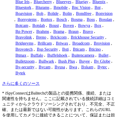
Blue Iris
,
Bluecherry
,
Blueeyes
,
Bluejay
,
Bluepix
,
Bluestork
,
Blurams
,
Bmobile
,
Bnc Vision
,
Bnt
,
Boavision
,
Boh
,
Bolide
,
Bolin
,
Bondfree
,
Bonvision
,
Borsystems
,
Bortox
,
Bosch
,
Bosma
,
Boss
,
Bosslan
,
Botcam
,
Botslab
,
Boust
,
Boven
,
Bowya
,
Box
,
Bp Power
,
Brahms
,
Brama
,
Braun
,
Bravo
,
Bravolink
,
Breno
,
Brickcom
,
Brickhouse Security
,
Bridgevms
,
Brillcam
,
Briwax
,
Broadcom
,
Brovision
,
Brovotech
,
Bsp Security
,
Bsti
,
Bticam
,
Bticino
,
Btmax
,
Buffalo
,
Buffelshoek
,
Buitencamera
,
Bullet
,
Bulletzoom
,
Bullwark
,
Bush Plus
,
Buyee
,
Bv Globe
,
Bv-security
,
Bvcam
,
Bvusa
,
Bwa
,
Bxkam
,
Bytec
,
Bytek
さらに多くのソース
* iSpyConnectはBalitechの製品との提携関係、接続、または
関連性を持ちません。ここに記載されている接続詳細はコミ
ュニティからクラウドソーシングされており、不完全、不正
確、または最新ではない可能性があります。これらのURL
を使用してカメラに接続できることについて、保証または担