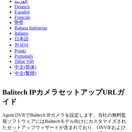
العربية
Deutsch
Español
Français
हिन्दी
Bahasa Indonesia
Italiano
日本語
한국어
Polski
Português
Tiếng Việt
中文(简体)
中文(繁體)
Balitech IPカメラセットアップURLガ
イド
Agent DVRでBalitech IPカメラを設定します。当社の無料監
視ソフトウェアにはBalitechモデル向けにカスタマイズされ
たセットアップウィザードが含まれており、ONVIFおよび