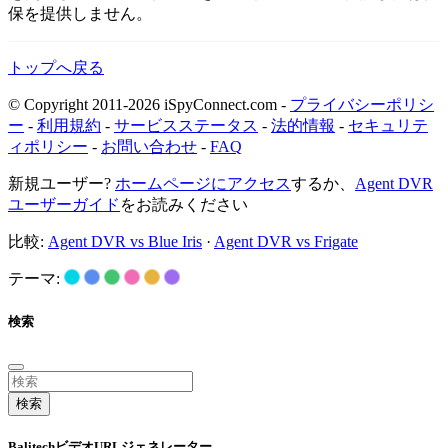
保を提供しません。
トップへ戻る
© Copyright 2011-2026 iSpyConnect.com -
プライバシーポリシ
ー
-
利用規約
-
サービスステータス
-
法的情報
-
セキュリテ
ィポリシー
-
お問い合わせ
-
FAQ
新規ユーザー?
ホームページにアクセス
するか、
Agent DVR
ユーザーガイド
をお読みください
比較:
Agent DVR vs Blue Iris
·
Agent DVR vs Frigate
テーマ:
検索
検索
BalitechビデオURLジェネレーター