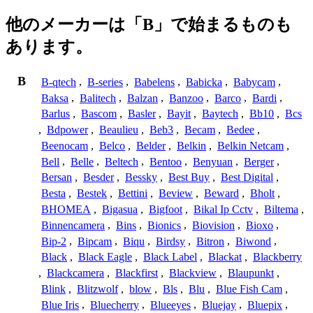
他のメーカーは「B」で始まるものも
あります。
B
B-qtech
,
B-series
,
Babelens
,
Babicka
,
Babycam
,
Baksa
,
Balitech
,
Balzan
,
Banzoo
,
Barco
,
Bardi
,
Barlus
,
Bascom
,
Basler
,
Bayit
,
Baytech
,
Bb10
,
Bcs
,
Bdpower
,
Beaulieu
,
Beb3
,
Becam
,
Bedee
,
Beenocam
,
Belco
,
Belder
,
Belkin
,
Belkin Netcam
,
Bell
,
Belle
,
Beltech
,
Bentoo
,
Benyuan
,
Berger
,
Bersan
,
Besder
,
Bessky
,
Best Buy
,
Best Digital
,
Besta
,
Bestek
,
Bettini
,
Beview
,
Beward
,
Bholt
,
BHOMEA
,
Bigasua
,
Bigfoot
,
Bikal Ip Cctv
,
Biltema
,
Binnencamera
,
Bins
,
Bionics
,
Biovision
,
Bioxo
,
Bip-2
,
Bipcam
,
Biqu
,
Birdsy
,
Bitron
,
Biwond
,
Black
,
Black Eagle
,
Black Label
,
Blackat
,
Blackberry
,
Blackcamera
,
Blackfirst
,
Blackview
,
Blaupunkt
,
Blink
,
Blitzwolf
,
blow
,
Bls
,
Blu
,
Blue Fish Cam
,
Blue Iris
,
Bluecherry
,
Blueeyes
,
Bluejay
,
Bluepix
,