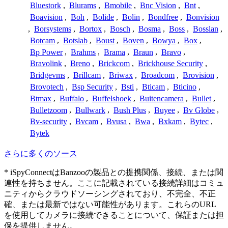
Bluestork
,
Blurams
,
Bmobile
,
Bnc Vision
,
Bnt
,
Boavision
,
Boh
,
Bolide
,
Bolin
,
Bondfree
,
Bonvision
,
Borsystems
,
Bortox
,
Bosch
,
Bosma
,
Boss
,
Bosslan
,
Botcam
,
Botslab
,
Boust
,
Boven
,
Bowya
,
Box
,
Bp Power
,
Brahms
,
Brama
,
Braun
,
Bravo
,
Bravolink
,
Breno
,
Brickcom
,
Brickhouse Security
,
Bridgevms
,
Brillcam
,
Briwax
,
Broadcom
,
Brovision
,
Brovotech
,
Bsp Security
,
Bsti
,
Bticam
,
Bticino
,
Btmax
,
Buffalo
,
Buffelshoek
,
Buitencamera
,
Bullet
,
Bulletzoom
,
Bullwark
,
Bush Plus
,
Buyee
,
Bv Globe
,
Bv-security
,
Bvcam
,
Bvusa
,
Bwa
,
Bxkam
,
Bytec
,
Bytek
さらに多くのソース
* iSpyConnectはBanzooの製品との提携関係、接続、または関
連性を持ちません。ここに記載されている接続詳細はコミュ
ニティからクラウドソーシングされており、不完全、不正
確、または最新ではない可能性があります。これらのURL
を使用してカメラに接続できることについて、保証または担
保を提供しません。