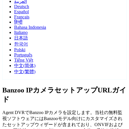
العربية
Deutsch
Español
Français
हिन्दी
Bahasa Indonesia
Italiano
日本語
한국어
Polski
Português
Tiếng Việt
中文(简体)
中文(繁體)
Banzoo IPカメラセットアップURLガイ
ド
Agent DVRでBanzoo IPカメラを設定します。当社の無料監
視ソフトウェアにはBanzooモデル向けにカスタマイズされ
たセットアップウィザードが含まれており、ONVIFおよび