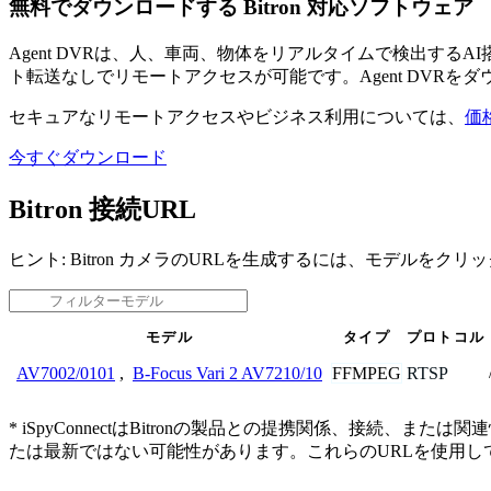
無料でダウンロードする Bitron 対応ソフトウェア
Agent DVRは、人、車両、物体をリアルタイムで検出す
ト転送なしでリモートアクセスが可能です。Agent DVRを
セキュアなリモートアクセスやビジネス利用については、
価
今すぐダウンロード
Bitron 接続URL
ヒント: Bitron カメラのURLを生成するには、モデルをク
モデル
タイプ
プロトコル
FFMPEG
RTSP
AV7002/0101
,
B-Focus Vari 2 AV7210/10
* iSpyConnectはBitronの製品との提携関係、接
たは最新ではない可能性があります。これらのURLを使用