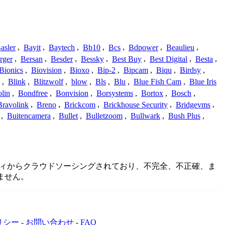
asler
,
Bayit
,
Baytech
,
Bb10
,
Bcs
,
Bdpower
,
Beaulieu
,
rger
,
Bersan
,
Besder
,
Bessky
,
Best Buy
,
Best Digital
,
Besta
,
Bionics
,
Biovision
,
Bioxo
,
Bip-2
,
Bipcam
,
Biqu
,
Birdsy
,
,
Blink
,
Blitzwolf
,
blow
,
Bls
,
Blu
,
Blue Fish Cam
,
Blue Iris
lin
,
Bondfree
,
Bonvision
,
Borsystems
,
Bortox
,
Bosch
,
Bravolink
,
Breno
,
Brickcom
,
Brickhouse Security
,
Bridgevms
,
,
Buitencamera
,
Bullet
,
Bulletzoom
,
Bullwark
,
Bush Plus
,
ミュニティからクラウドソーシングされており、不完全、不正確、ま
ません。
リシー
-
お問い合わせ
-
FAQ