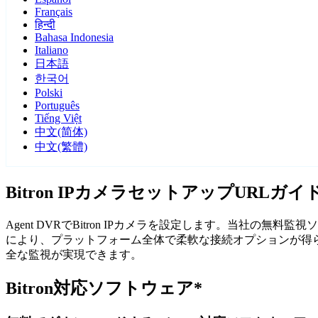
Français
हिन्दी
Bahasa Indonesia
Italiano
日本語
한국어
Polski
Português
Tiếng Việt
中文(简体)
中文(繁體)
Bitron IPカメラセットアップURLガイ
Agent DVRでBitron IPカメラを設定します。当社の無
により、プラットフォーム全体で柔軟な接続オプションが得られま
全な監視が実現できます。
Bitron対応ソフトウェア*