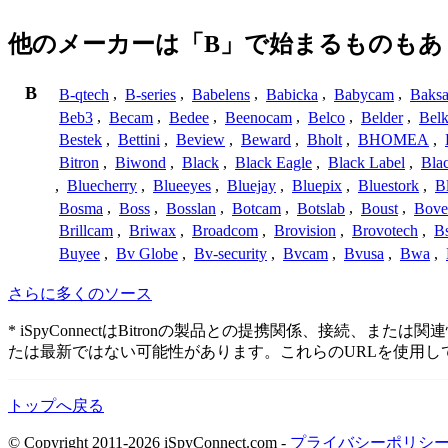
他のメーカーは「B」で始まるものもあ
B
B-qtech
,
B-series
,
Babelens
,
Babicka
,
Babycam
,
Baks
Beb3
,
Becam
,
Bedee
,
Beenocam
,
Belco
,
Belder
,
Belk
Bestek
,
Bettini
,
Beview
,
Beward
,
Bholt
,
BHOMEA
,
Bitron
,
Biwond
,
Black
,
Black Eagle
,
Black Label
,
Bla
,
Bluecherry
,
Blueeyes
,
Bluejay
,
Bluepix
,
Bluestork
,
B
Bosma
,
Boss
,
Bosslan
,
Botcam
,
Botslab
,
Boust
,
Bove
Brillcam
,
Briwax
,
Broadcom
,
Brovision
,
Brovotech
,
Bs
Buyee
,
Bv Globe
,
Bv-security
,
Bvcam
,
Bvusa
,
Bwa
,
さらに多くのソース
* iSpyConnectはBitronの製品との提携関係、接
たは最新ではない可能性があります。これらのURLを使用
トップへ戻る
© Copyright 2011-2026 iSpyConnect.com -
プライバシーポリシ