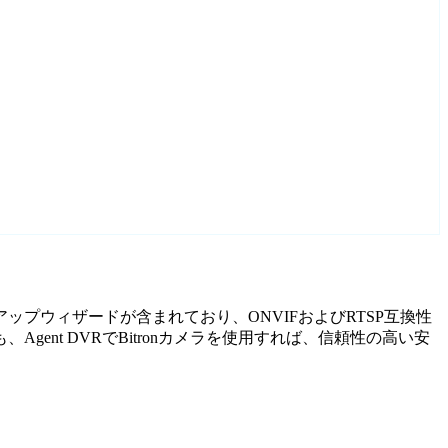
ットアップウィザードが含まれており、ONVIFおよびRTSP互換性
nt DVRでBitronカメラを使用すれば、信頼性の高い安