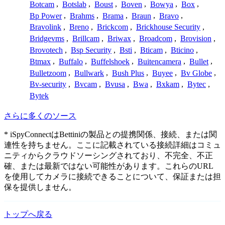
Botcam
,
Botslab
,
Boust
,
Boven
,
Bowya
,
Box
,
Bp Power
,
Brahms
,
Brama
,
Braun
,
Bravo
,
Bravolink
,
Breno
,
Brickcom
,
Brickhouse Security
,
Bridgevms
,
Brillcam
,
Briwax
,
Broadcom
,
Brovision
,
Brovotech
,
Bsp Security
,
Bsti
,
Bticam
,
Bticino
,
Btmax
,
Buffalo
,
Buffelshoek
,
Buitencamera
,
Bullet
,
Bulletzoom
,
Bullwark
,
Bush Plus
,
Buyee
,
Bv Globe
,
Bv-security
,
Bvcam
,
Bvusa
,
Bwa
,
Bxkam
,
Bytec
,
Bytek
さらに多くのソース
* iSpyConnectはBettiniの製品との提携関係、接続、または関
連性を持ちません。ここに記載されている接続詳細はコミュ
ニティからクラウドソーシングされており、不完全、不正
確、または最新ではない可能性があります。これらのURL
を使用してカメラに接続できることについて、保証または担
保を提供しません。
トップへ戻る