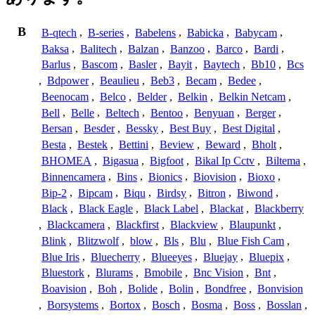
B
B-qtech
,
B-series
,
Babelens
,
Babicka
,
Babycam
,
Baksa
,
Balitech
,
Balzan
,
Banzoo
,
Barco
,
Bardi
,
Barlus
,
Bascom
,
Basler
,
Bayit
,
Baytech
,
Bb10
,
Bcs
,
Bdpower
,
Beaulieu
,
Beb3
,
Becam
,
Bedee
,
Beenocam
,
Belco
,
Belder
,
Belkin
,
Belkin Netcam
,
Bell
,
Belle
,
Beltech
,
Bentoo
,
Benyuan
,
Berger
,
Bersan
,
Besder
,
Bessky
,
Best Buy
,
Best Digital
,
Besta
,
Bestek
,
Bettini
,
Beview
,
Beward
,
Bholt
,
BHOMEA
,
Bigasua
,
Bigfoot
,
Bikal Ip Cctv
,
Biltema
,
Binnencamera
,
Bins
,
Bionics
,
Biovision
,
Bioxo
,
Bip-2
,
Bipcam
,
Biqu
,
Birdsy
,
Bitron
,
Biwond
,
Black
,
Black Eagle
,
Black Label
,
Blackat
,
Blackberry
,
Blackcamera
,
Blackfirst
,
Blackview
,
Blaupunkt
,
Blink
,
Blitzwolf
,
blow
,
Bls
,
Blu
,
Blue Fish Cam
,
Blue Iris
,
Bluecherry
,
Blueeyes
,
Bluejay
,
Bluepix
,
Bluestork
,
Blurams
,
Bmobile
,
Bnc Vision
,
Bnt
,
Boavision
,
Boh
,
Bolide
,
Bolin
,
Bondfree
,
Bonvision
,
Borsystems
,
Bortox
,
Bosch
,
Bosma
,
Boss
,
Bosslan
,