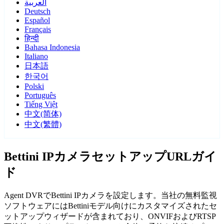
العربية
Deutsch
Español
Français
हिन्दी
Bahasa Indonesia
Italiano
日本語
한국어
Polski
Português
Tiếng Việt
中文(简体)
中文(繁體)
Bettini IPカメラセットアップURLガイ
ド
Agent DVRでBettini IPカメラを設定します。当社の無料監視
ソフトウェアにはBettiniモデル向けにカスタマイズされたセ
ットアップウィザードが含まれており、ONVIFおよびRTSP