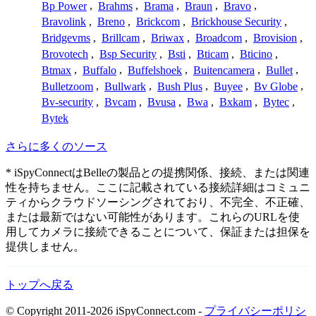
Bp Power
,
Brahms
,
Brama
,
Braun
,
Bravo
,
Bravolink
,
Breno
,
Brickcom
,
Brickhouse Security
,
Bridgevms
,
Brillcam
,
Briwax
,
Broadcom
,
Brovision
,
Brovotech
,
Bsp Security
,
Bsti
,
Bticam
,
Bticino
,
Btmax
,
Buffalo
,
Buffelshoek
,
Buitencamera
,
Bullet
,
Bulletzoom
,
Bullwark
,
Bush Plus
,
Buyee
,
Bv Globe
,
Bv-security
,
Bvcam
,
Bvusa
,
Bwa
,
Bxkam
,
Bytec
,
Bytek
さらに多くのソース
* iSpyConnectはBelleの製品との提携関係、接続、または関連
性を持ちません。ここに記載されている接続詳細はコミュニ
ティからクラウドソーシングされており、不完全、不正確、
または最新ではない可能性があります。これらのURLを使
用してカメラに接続できることについて、保証または担保を
提供しません。
トップへ戻る
© Copyright 2011-2026 iSpyConnect.com -
プライバシーポリシ