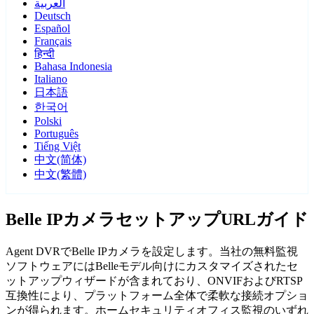
العربية
Deutsch
Español
Français
हिन्दी
Bahasa Indonesia
Italiano
日本語
한국어
Polski
Português
Tiếng Việt
中文(简体)
中文(繁體)
Belle IPカメラセットアップURLガイド
Agent DVRでBelle IPカメラを設定します。当社の無料監視
ソフトウェアにはBelleモデル向けにカスタマイズされたセ
ットアップウィザードが含まれており、ONVIFおよびRTSP
互換性により、プラットフォーム全体で柔軟な接続オプショ
ンが得られます。ホームセキュリティオフィス監視のいずれ