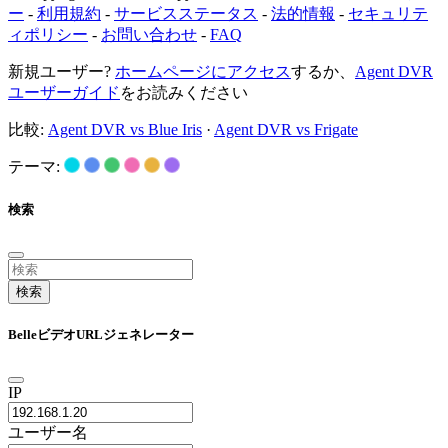
ー
-
利用規約
-
サービスステータス
-
法的情報
-
セキュリテ
ィポリシー
-
お問い合わせ
-
FAQ
新規ユーザー?
ホームページにアクセス
するか、
Agent DVR
ユーザーガイド
をお読みください
比較:
Agent DVR vs Blue Iris
·
Agent DVR vs Frigate
テーマ:
検索
検索
BelleビデオURLジェネレーター
IP
ユーザー名