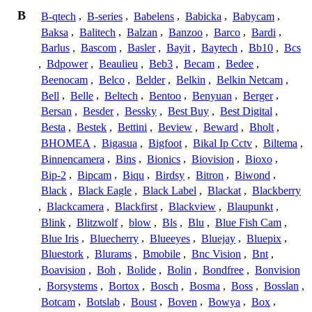
B
B-qtech
,
B-series
,
Babelens
,
Babicka
,
Babycam
,
Baksa
,
Balitech
,
Balzan
,
Banzoo
,
Barco
,
Bardi
,
Barlus
,
Bascom
,
Basler
,
Bayit
,
Baytech
,
Bb10
,
Bcs
,
Bdpower
,
Beaulieu
,
Beb3
,
Becam
,
Bedee
,
Beenocam
,
Belco
,
Belder
,
Belkin
,
Belkin Netcam
,
Bell
,
Belle
,
Beltech
,
Bentoo
,
Benyuan
,
Berger
,
Bersan
,
Besder
,
Bessky
,
Best Buy
,
Best Digital
,
Besta
,
Bestek
,
Bettini
,
Beview
,
Beward
,
Bholt
,
BHOMEA
,
Bigasua
,
Bigfoot
,
Bikal Ip Cctv
,
Biltema
,
Binnencamera
,
Bins
,
Bionics
,
Biovision
,
Bioxo
,
Bip-2
,
Bipcam
,
Biqu
,
Birdsy
,
Bitron
,
Biwond
,
Black
,
Black Eagle
,
Black Label
,
Blackat
,
Blackberry
,
Blackcamera
,
Blackfirst
,
Blackview
,
Blaupunkt
,
Blink
,
Blitzwolf
,
blow
,
Bls
,
Blu
,
Blue Fish Cam
,
Blue Iris
,
Bluecherry
,
Blueeyes
,
Bluejay
,
Bluepix
,
Bluestork
,
Blurams
,
Bmobile
,
Bnc Vision
,
Bnt
,
Boavision
,
Boh
,
Bolide
,
Bolin
,
Bondfree
,
Bonvision
,
Borsystems
,
Bortox
,
Bosch
,
Bosma
,
Boss
,
Bosslan
,
Botcam
,
Botslab
,
Boust
,
Boven
,
Bowya
,
Box
,