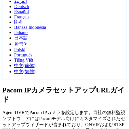
العربية
Deutsch
Español
Français
हिन्दी
Bahasa Indonesia
Italiano
日本語
한국어
Polski
Português
Tiếng Việt
中文(简体)
中文(繁體)
Pacom IPカメラセットアップURLガイ
ド
Agent DVRでPacom IPカメラを設定します。当社の無料監視
ソフトウェアにはPacomモデル向けにカスタマイズされたセ
ットアップウィザードが含まれており、ONVIFおよびRTSP