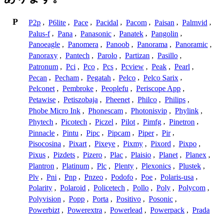
P
P2p
,
P6lite
,
Pace
,
Pacidal
,
Pacom
,
Paisan
,
Palmvid
,
Palus-f
,
Pana
,
Panasonic
,
Panatek
,
Pangolin
,
Panoeagle
,
Panomera
,
Panoob
,
Panorama
,
Panoramic
,
Panoraxy
,
Pantech
,
Parolo
,
Partizan
,
Pasillo
,
Patronum
,
Pci
,
Pco
,
Pcs
,
Pcview
,
Peak
,
Pearl
,
Pecan
,
Pecham
,
Pegatah
,
Pelco
,
Pelco Sarix
,
Pelconet
,
Pembroke
,
Peoplefu
,
Periscope App
,
Petawise
,
Petiszobaja
,
Pheenet
,
Philco
,
Philips
,
Phobe Micro Ink
,
Phonescam
,
Photonisvip
,
Phylink
,
Phytech
,
Picotech
,
Piczel
,
Pilot
,
Pimfg
,
Pinetron
,
Pinnacle
,
Pintu
,
Pipc
,
Pipcam
,
Piper
,
Pir
,
Pisocosina
,
Pixart
,
Pixeye
,
Pixmy
,
Pixord
,
Pixpo
,
Pixus
,
Pizdets
,
Pizero
,
Plac
,
Plaisio
,
Planet
,
Planex
,
Plantron
,
Platinum
,
Plc
,
Plenty
,
Plexonics
,
Plustek
,
Plv
,
Pni
,
Pnp
,
Pnzeo
,
Podofo
,
Poe
,
Polaris-usa
,
Polarity
,
Polaroid
,
Policetech
,
Pollo
,
Poly
,
Polycom
,
Polyvision
,
Popp
,
Porta
,
Positivo
,
Posonic
,
Powerbizt
,
Powerextra
,
Powerlead
,
Powerpack
,
Prada