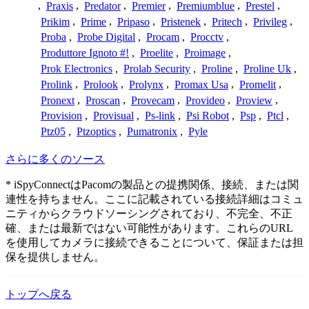
,
Praxis
,
Predator
,
Premier
,
Premiumblue
,
Prestel
,
Prikim
,
Prime
,
Pripaso
,
Pristenek
,
Pritech
,
Privileg
,
Proba
,
Probe Digital
,
Procam
,
Procctv
,
Produttore Ignoto #!
,
Proelite
,
Proimage
,
Prok Electronics
,
Prolab Security
,
Proline
,
Proline Uk
,
Prolink
,
Prolook
,
Prolynx
,
Promax Usa
,
Promelit
,
Pronext
,
Proscan
,
Provecam
,
Provideo
,
Proview
,
Provision
,
Provisual
,
Ps-link
,
Psi Robot
,
Psp
,
Ptcl
,
Ptz05
,
Ptzoptics
,
Pumatronix
,
Pyle
さらに多くのソース
* iSpyConnectはPacomの製品との提携関係、接続、または関
連性を持ちません。ここに記載されている接続詳細はコミュ
ニティからクラウドソーシングされており、不完全、不正
確、または最新ではない可能性があります。これらのURL
を使用してカメラに接続できることについて、保証または担
保を提供しません。
トップへ戻る