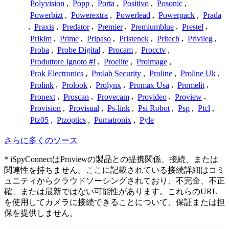
Polyvision
,
Popp
,
Porta
,
Positivo
,
Posonic
,
Powerbizt
,
Powerextra
,
Powerlead
,
Powerpack
,
Prada
,
Praxis
,
Predator
,
Premier
,
Premiumblue
,
Prestel
,
Prikim
,
Prime
,
Pripaso
,
Pristenek
,
Pritech
,
Privileg
,
Proba
,
Probe Digital
,
Procam
,
Procctv
,
Produttore Ignoto #!
,
Proelite
,
Proimage
,
Prok Electronics
,
Prolab Security
,
Proline
,
Proline Uk
,
Prolink
,
Prolook
,
Prolynx
,
Promax Usa
,
Promelit
,
Pronext
,
Proscan
,
Provecam
,
Provideo
,
Proview
,
Provision
,
Provisual
,
Ps-link
,
Psi Robot
,
Psp
,
Ptcl
,
Ptz05
,
Ptzoptics
,
Pumatronix
,
Pyle
さらに多くのソース
* iSpyConnectはProviewの製品との提携関係、接続、または
関連性を持ちません。ここに記載されている接続詳細はコミ
ュニティからクラウドソーシングされており、不完全、不正
確、または最新ではない可能性があります。これらのURL
を使用してカメラに接続できることについて、保証または担
保を提供しません。