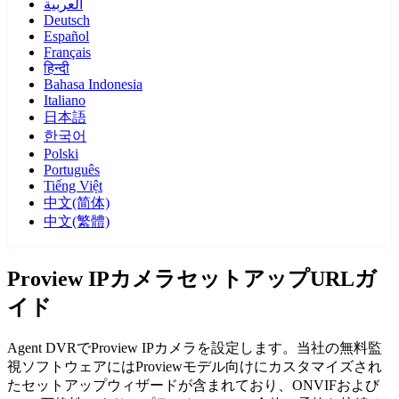
العربية
Deutsch
Español
Français
हिन्दी
Bahasa Indonesia
Italiano
日本語
한국어
Polski
Português
Tiếng Việt
中文(简体)
中文(繁體)
Proview IPカメラセットアップURLガ
イド
Agent DVRでProview IPカメラを設定します。当社の無料監
視ソフトウェアにはProviewモデル向けにカスタマイズされ
たセットアップウィザードが含まれており、ONVIFおよび