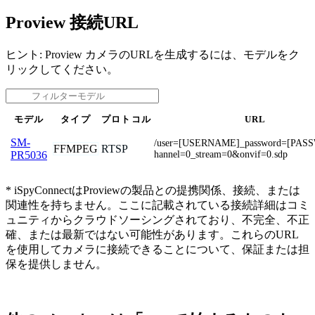
Proview 接続URL
ヒント: Proview カメラのURLを生成するには、モデルをク
リックしてください。
モデル
タイプ
プロトコル
URL
SM-
/user=[USERNAME]_password=[PAS
FFMPEG
RTSP
hannel=0_stream=0&onvif=0.sdp
PR5036
* iSpyConnectはProviewの製品との提携関係、接続、または
関連性を持ちません。ここに記載されている接続詳細はコミ
ュニティからクラウドソーシングされており、不完全、不正
確、または最新ではない可能性があります。これらのURL
を使用してカメラに接続できることについて、保証または担
保を提供しません。