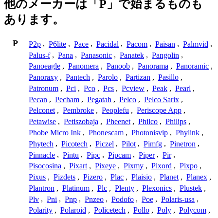
他のメーカーは「P」で始まるものも
あります。
P
P2p
,
P6lite
,
Pace
,
Pacidal
,
Pacom
,
Paisan
,
Palmvid
,
Palus-f
,
Pana
,
Panasonic
,
Panatek
,
Pangolin
,
Panoeagle
,
Panomera
,
Panoob
,
Panorama
,
Panoramic
,
Panoraxy
,
Pantech
,
Parolo
,
Partizan
,
Pasillo
,
Patronum
,
Pci
,
Pco
,
Pcs
,
Pcview
,
Peak
,
Pearl
,
Pecan
,
Pecham
,
Pegatah
,
Pelco
,
Pelco Sarix
,
Pelconet
,
Pembroke
,
Peoplefu
,
Periscope App
,
Petawise
,
Petiszobaja
,
Pheenet
,
Philco
,
Philips
,
Phobe Micro Ink
,
Phonescam
,
Photonisvip
,
Phylink
,
Phytech
,
Picotech
,
Piczel
,
Pilot
,
Pimfg
,
Pinetron
,
Pinnacle
,
Pintu
,
Pipc
,
Pipcam
,
Piper
,
Pir
,
Pisocosina
,
Pixart
,
Pixeye
,
Pixmy
,
Pixord
,
Pixpo
,
Pixus
,
Pizdets
,
Pizero
,
Plac
,
Plaisio
,
Planet
,
Planex
,
Plantron
,
Platinum
,
Plc
,
Plenty
,
Plexonics
,
Plustek
,
Plv
,
Pni
,
Pnp
,
Pnzeo
,
Podofo
,
Poe
,
Polaris-usa
,
Polarity
,
Polaroid
,
Policetech
,
Pollo
,
Poly
,
Polycom
,