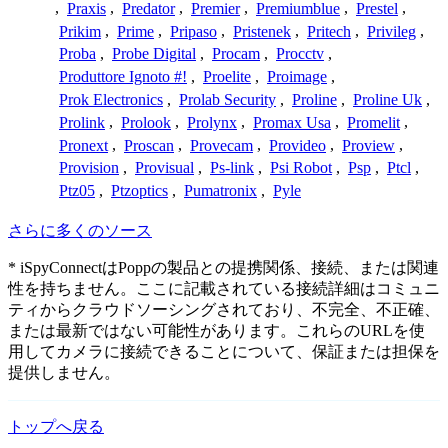
,
Praxis
,
Predator
,
Premier
,
Premiumblue
,
Prestel
,
Prikim
,
Prime
,
Pripaso
,
Pristenek
,
Pritech
,
Privileg
,
Proba
,
Probe Digital
,
Procam
,
Procctv
,
Produttore Ignoto #!
,
Proelite
,
Proimage
,
Prok Electronics
,
Prolab Security
,
Proline
,
Proline Uk
,
Prolink
,
Prolook
,
Prolynx
,
Promax Usa
,
Promelit
,
Pronext
,
Proscan
,
Provecam
,
Provideo
,
Proview
,
Provision
,
Provisual
,
Ps-link
,
Psi Robot
,
Psp
,
Ptcl
,
Ptz05
,
Ptzoptics
,
Pumatronix
,
Pyle
さらに多くのソース
* iSpyConnectはPoppの製品との提携関係、接続、または関連
性を持ちません。ここに記載されている接続詳細はコミュニ
ティからクラウドソーシングされており、不完全、不正確、
または最新ではない可能性があります。これらのURLを使
用してカメラに接続できることについて、保証または担保を
提供しません。
トップへ戻る