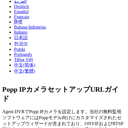
العربية
Deutsch
Español
Français
हिन्दी
Bahasa Indonesia
Italiano
日本語
한국어
Polski
Português
Tiếng Việt
中文(简体)
中文(繁體)
Popp IPカメラセットアップURLガイ
ド
Agent DVRでPopp IPカメラを設定します。当社の無料監視
ソフトウェアにはPoppモデル向けにカスタマイズされたセ
ットアップウィザードが含まれており、ONVIFおよびRTSP