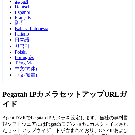
العربية
Deutsch
Español
Français
हिन्दी
Bahasa Indonesia
Italiano
日本語
한국어
Polski
Português
Tiếng Việt
中文(简体)
中文(繁體)
Pegatah IPカメラセットアップURLガ
イド
Agent DVRでPegatah IPカメラを設定します。当社の無料監
視ソフトウェアにはPegatahモデル向けにカスタマイズされ
たセットアップウィザードが含まれており、ONVIFおよび