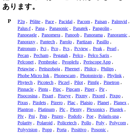
あります。
P
P2p
,
P6lite
,
Pace
,
Pacidal
,
Pacom
,
Paisan
,
Palmvid
,
Palus-f
,
Pana
,
Panasonic
,
Panatek
,
Pangolin
,
Panoeagle
,
Panomera
,
Panoob
,
Panorama
,
Panoramic
,
Panoraxy
,
Pantech
,
Parolo
,
Partizan
,
Pasillo
,
Patronum
,
Pci
,
Pco
,
Pcs
,
Pcview
,
Peak
,
Pearl
,
Pecan
,
Pecham
,
Pegatah
,
Pelco
,
Pelco Sarix
,
Pelconet
,
Pembroke
,
Peoplefu
,
Periscope App
,
Petawise
,
Petiszobaja
,
Pheenet
,
Philco
,
Philips
,
Phobe Micro Ink
,
Phonescam
,
Photonisvip
,
Phylink
,
Phytech
,
Picotech
,
Piczel
,
Pilot
,
Pimfg
,
Pinetron
,
Pinnacle
,
Pintu
,
Pipc
,
Pipcam
,
Piper
,
Pir
,
Pisocosina
,
Pixart
,
Pixeye
,
Pixmy
,
Pixord
,
Pixpo
,
Pixus
,
Pizdets
,
Pizero
,
Plac
,
Plaisio
,
Planet
,
Planex
,
Plantron
,
Platinum
,
Plc
,
Plenty
,
Plexonics
,
Plustek
,
Plv
,
Pni
,
Pnp
,
Pnzeo
,
Podofo
,
Poe
,
Polaris-usa
,
Polarity
,
Polaroid
,
Policetech
,
Pollo
,
Poly
,
Polycom
,
Polyvision
,
Popp
,
Porta
,
Positivo
,
Posonic
,