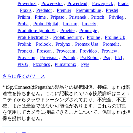
Powerbizt
,
Powerextra
,
Powerlead
,
Powerpack
,
Prada
,
Praxis
,
Predator
,
Premier
,
Premiumblue
,
Prestel
,
Prikim
,
Prime
,
Pripaso
,
Pristenek
,
Pritech
,
Privileg
,
Proba
,
Probe Digital
,
Procam
,
Procctv
,
Produttore Ignoto #!
,
Proelite
,
Proimage
,
Prok Electronics
,
Prolab Security
,
Proline
,
Proline Uk
,
Prolink
,
Prolook
,
Prolynx
,
Promax Usa
,
Promelit
,
Pronext
,
Proscan
,
Provecam
,
Provideo
,
Proview
,
Provision
,
Provisual
,
Ps-link
,
Psi Robot
,
Psp
,
Ptcl
,
Ptz05
,
Ptzoptics
,
Pumatronix
,
Pyle
さらに多くのソース
* iSpyConnectはPegatahの製品との提携関係、接続、または関
連性を持ちません。ここに記載されている接続詳細はコミュ
ニティからクラウドソーシングされており、不完全、不正
確、または最新ではない可能性があります。これらのURL
を使用してカメラに接続できることについて、保証または担
保を提供しません。