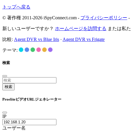
トップへ戻る
© 著作権 2011-2026 iSpyConnect.com -
プライバシーポリシー
-
新しいユーザーですか？
ホームページを訪問する
または私
比較:
Agent DVR vs Blue Iris
·
Agent DVR vs Frigate
テーマ:
検索
検索
ProeliteビデオURLジェネレーター
IP
ユーザー名