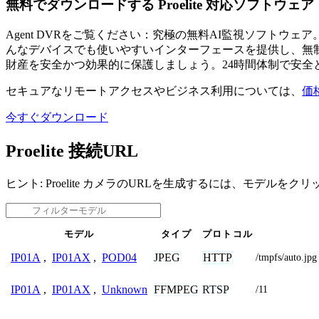
無料でダウンロードする Proelite 対応ソフトウェア
Agent DVRをご覧ください：究極の無料AI監視ソフト
んなデバイスでも使いやすいインターフェースを提供し、無制
財産を安全かつ効果的に保護しましょう。24時間体制で安全
セキュアなリモートアクセスやビジネス利用については、
価
今すぐダウンロード
Proelite 接続URL
ヒント: Proelite カメラのURLを生成するには、モデルを
モデル
タイプ
プロトコル
JPEG
HTTP
IP01A
,
IP01AX
,
POD04
/tmpfs/auto.jpg
FFMPEG
RTSP
IP01A
,
IP01AX
,
Unknown
/11