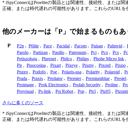
* iSpyConnectはProeliteの製品とは関連性、
正確、または時代遅れの可能性があります。これらのURL
他のメーカーは「P」で始まるものもあ
P
P2p
,
P6lite
,
Pace
,
Pacidal
,
Pacom
,
Paisan
,
Palmvid
,
Parolo
,
Partizan
,
Pasillo
,
Patronum
,
Pci
,
Pco
,
Pcs
,
Pc
Petiszobaja
,
Pheenet
,
Philco
,
Philips
,
Phobe Micro Ink
,
Pir
,
Pisocosina
,
Pixart
,
Pixeye
,
Pixmy
,
Pixord
,
Pixpo
Pnzeo
,
Podofo
,
Poe
,
Polaris-usa
,
Polarity
,
Polaroid
,
Po
Prada
,
Praxis
,
Predator
,
Premier
,
Premiumblue
,
Prestel
Proimage
,
Prok Electronics
,
Prolab Security
,
Proline
,
Pr
Provisual
,
Ps-link
,
Psi Robot
,
Psp
,
Ptcl
,
Ptz05
,
Ptzopti
さらに多くのソース
* iSpyConnectはProeliteの製品とは関連性、
正確、または時代遅れの可能性があります。これらのURL