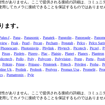
接続性、または関連性がありません。ここで提供される接続の詳細は、
を使用してカメラに接続できることを保証するものではありませ
ります。
Palus-f
,
Pana
,
Panasonic
,
Panatek
,
Pangolin
,
Panoeagle
,
Panom
view
,
Peak
,
Pearl
,
Pecan
,
Pecham
,
Pegatah
,
Pelco
,
Pelco Sari
Phonescam
,
Photonisvip
,
Phylink
,
Phytech
,
Picotech
,
Piczel
,
P
,
Pixus
,
Pizdets
,
Pizero
,
Plac
,
Plaisio
,
Planet
,
Planex
,
Plantron
licetech
,
Pollo
,
Poly
,
Polycom
,
Polyvision
,
Popp
,
Porta
,
Posit
,
Prikim
,
Prime
,
Pripaso
,
Pristenek
,
Pritech
,
Privileg
,
Proba
,
P
oline Uk
,
Prolink
,
Prolook
,
Prolynx
,
Promax Usa
,
Promelit
,
Pro
cs
,
Pumatronix
,
Pyle
接続性、または関連性がありません。ここで提供される接続の詳細は、
を使用してカメラに接続できることを保証するものではありませ