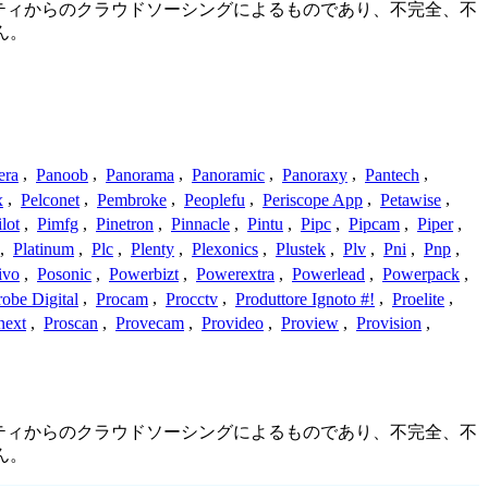
コミュニティからのクラウドソーシングによるものであり、不完全、不
ん。
era
,
Panoob
,
Panorama
,
Panoramic
,
Panoraxy
,
Pantech
,
x
,
Pelconet
,
Pembroke
,
Peoplefu
,
Periscope App
,
Petawise
,
ilot
,
Pimfg
,
Pinetron
,
Pinnacle
,
Pintu
,
Pipc
,
Pipcam
,
Piper
,
,
Platinum
,
Plc
,
Plenty
,
Plexonics
,
Plustek
,
Plv
,
Pni
,
Pnp
,
ivo
,
Posonic
,
Powerbizt
,
Powerextra
,
Powerlead
,
Powerpack
,
robe Digital
,
Procam
,
Procctv
,
Produttore Ignoto #!
,
Proelite
,
next
,
Proscan
,
Provecam
,
Provideo
,
Proview
,
Provision
,
コミュニティからのクラウドソーシングによるものであり、不完全、不
ん。