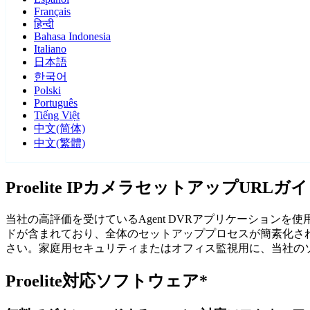
Français
हिन्दी
Bahasa Indonesia
Italiano
日本語
한국어
Polski
Português
Tiếng Việt
中文(简体)
中文(繁體)
Proelite IPカメラセットアップURLガ
当社の高評価を受けているAgent DVRアプリケーションを使用
ドが含まれており、全体のセットアッププロセスが簡素化され
さい。家庭用セキュリティまたはオフィス監視用に、当社のソフ
Proelite対応ソフトウェア*