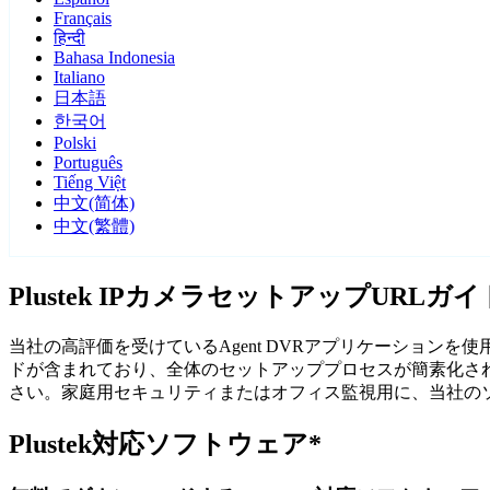
Français
हिन्दी
Bahasa Indonesia
Italiano
日本語
한국어
Polski
Português
Tiếng Việt
中文(简体)
中文(繁體)
Plustek IPカメラセットアップURLガイ
当社の高評価を受けているAgent DVRアプリケーションを使用
ドが含まれており、全体のセットアッププロセスが簡素化され
さい。家庭用セキュリティまたはオフィス監視用に、当社のソフ
Plustek対応ソフトウェア*