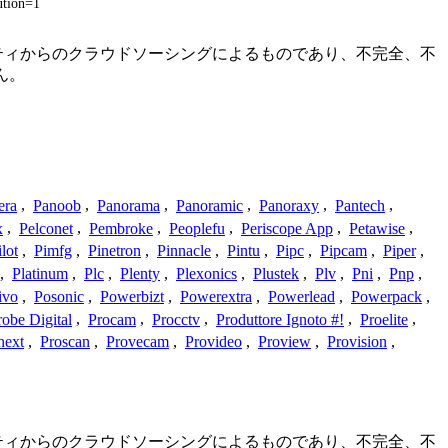
ution=1
ミュニティからのクラウドソーシングによるものであり、不完全、不
ん。
era
,
Panoob
,
Panorama
,
Panoramic
,
Panoraxy
,
Pantech
,
x
,
Pelconet
,
Pembroke
,
Peoplefu
,
Periscope App
,
Petawise
,
ilot
,
Pimfg
,
Pinetron
,
Pinnacle
,
Pintu
,
Pipc
,
Pipcam
,
Piper
,
,
Platinum
,
Plc
,
Plenty
,
Plexonics
,
Plustek
,
Plv
,
Pni
,
Pnp
,
ivo
,
Posonic
,
Powerbizt
,
Powerextra
,
Powerlead
,
Powerpack
,
robe Digital
,
Procam
,
Procctv
,
Produttore Ignoto #!
,
Proelite
,
next
,
Proscan
,
Provecam
,
Provideo
,
Proview
,
Provision
,
ミュニティからのクラウドソーシングによるものであり、不完全、不