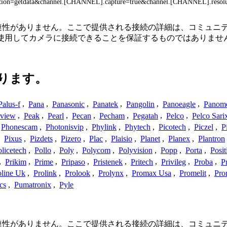
?action=getdata&channel.[CHANNEL].capture=true&channel.[CHANNEL].resol
続性、または関連性がありません。ここで提供される接続の詳細は、コ
を使用してカメラに接続できることを保証するものではありませ
ります。
Palus-f
,
Pana
,
Panasonic
,
Panatek
,
Pangolin
,
Panoeagle
,
Panom
view
,
Peak
,
Pearl
,
Pecan
,
Pecham
,
Pegatah
,
Pelco
,
Pelco Sari
Phonescam
,
Photonisvip
,
Phylink
,
Phytech
,
Picotech
,
Piczel
,
P
,
Pixus
,
Pizdets
,
Pizero
,
Plac
,
Plaisio
,
Planet
,
Planex
,
Plantron
licetech
,
Pollo
,
Poly
,
Polycom
,
Polyvision
,
Popp
,
Porta
,
Posit
,
Prikim
,
Prime
,
Pripaso
,
Pristenek
,
Pritech
,
Privileg
,
Proba
,
P
oline Uk
,
Prolink
,
Prolook
,
Prolynx
,
Promax Usa
,
Promelit
,
Pro
cs
,
Pumatronix
,
Pyle
続性、または関連性がありません。ここで提供される接続の詳細は、コ