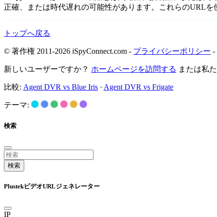
正確、または時代遅れの可能性があります。これらのURL
トップへ戻る
© 著作権 2011-2026 iSpyConnect.com -
プライバシーポリシー
-
新しいユーザーですか？
ホームページを訪問する
または私
比較:
Agent DVR vs Blue Iris
·
Agent DVR vs Frigate
テーマ:
検索
検索
PlustekビデオURLジェネレーター
IP