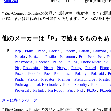
JPEG
HTTP
Slim 240
/cgi/snapshot.cgi
* iSpyConnectはPlustekの製品とは関連性、接
正確、または時代遅れの可能性があります。これらのURL
他のメーカーは「P」で始まるものもあ
P
P2p
,
P6lite
,
Pace
,
Pacidal
,
Pacom
,
Paisan
,
Palmvid
,
Parolo
,
Partizan
,
Pasillo
,
Patronum
,
Pci
,
Pco
,
Pcs
,
Pc
Petiszobaja
,
Pheenet
,
Philco
,
Philips
,
Phobe Micro Ink
,
Pir
,
Pisocosina
,
Pixart
,
Pixeye
,
Pixmy
,
Pixord
,
Pixpo
Pnzeo
,
Podofo
,
Poe
,
Polaris-usa
,
Polarity
,
Polaroid
,
Po
Prada
,
Praxis
,
Predator
,
Premier
,
Premiumblue
,
Prestel
Proimage
,
Prok Electronics
,
Prolab Security
,
Proline
,
Pr
Provisual
,
Ps-link
,
Psi Robot
,
Psp
,
Ptcl
,
Ptz05
,
Ptzopti
さらに多くのソース
* iSpyConnectはPlustekの製品とは関連性、接