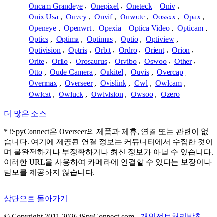
Oncam Grandeye
,
Onepixel
,
Oneteck
,
Oniv
,
Onix Usa
,
Onvey
,
Onvif
,
Onwote
,
Oossxx
,
Opax
,
Openeye
,
Openwrt
,
Opexia
,
Optica Video
,
Opticam
,
Optics
,
Optima
,
Optimus
,
Optio
,
Optiview
,
Optivision
,
Optris
,
Orbit
,
Ordro
,
Orient
,
Orion
,
Orite
,
Orllo
,
Orosaurus
,
Orvibo
,
Oswoo
,
Other
,
Otto
,
Oude Camera
,
Oukitel
,
Ouvis
,
Overcap
,
Overmax
,
Overseer
,
Ovislink
,
Owl
,
Owlcam
,
Owlcat
,
Owluck
,
Owlvision
,
Owsoo
,
Ozero
더 많은 소스
* iSpyConnect은 Overseer의 제품과 제휴, 연결 또는 관련이 없
습니다. 여기에 제공된 연결 정보는 커뮤니티에서 수집한 것이
며 불완전하거나 부정확하거나 최신 정보가 아닐 수 있습니다.
이러한 URL을 사용하여 카메라에 연결할 수 있다는 보장이나
담보를 제공하지 않습니다.
상단으로 돌아가기
© Copyright 2011-2026 iSpyConnect.com -
개인정보처리방침
-