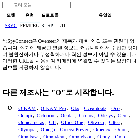
모델
유형
프로토콜
유알엘
FFMPEG
RTSP
S3VC
/11
* iSpyConnect은 Overseer의 제품과 제휴, 연결 또는 관련이 없
습니다. 여기에 제공된 연결 정보는 커뮤니티에서 수집한 것이
며 불완전하거나 부정확하거나 최신 정보가 아닐 수 있습니다.
이러한 URL을 사용하여 카메라에 연결할 수 있다는 보장이나
담보를 제공하지 않습니다.
다른 제조사는 "O"로 시작합니다.
O
O-KAM
,
O-KAM Pro
,
Obs
,
Oceantools
,
Oco
,
Octopi
,
Octoprint
,
Ocular
,
Oculus
,
Odesys
,
Oem
,
Oemcameras
,
Off
,
Office One
,
Ohwoai
,
Oltec
,
Olympia
,
Omega
,
Omega Power
,
Omenex
,
Omni
,
Omnibase
,
Omniview
,
Omnivision
,
Omny
,
Omp
,