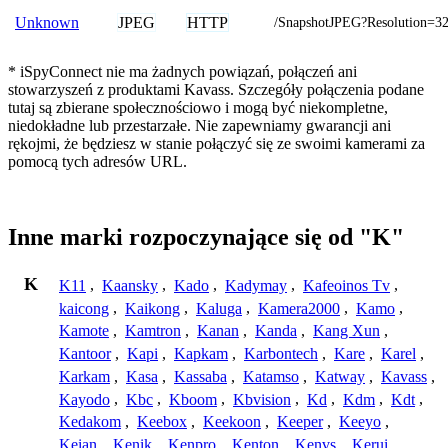
JPEG
HTTP
Unknown
/SnapshotJPEG?Resolution=3
* iSpyConnect nie ma żadnych powiązań, połączeń ani
stowarzyszeń z produktami Kavass. Szczegóły połączenia podane
tutaj są zbierane społecznościowo i mogą być niekompletne,
niedokładne lub przestarzałe. Nie zapewniamy gwarancji ani
rękojmi, że będziesz w stanie połączyć się ze swoimi kamerami za
pomocą tych adresów URL.
Inne marki rozpoczynające się od "K"
K
K11
,
Kaansky
,
Kado
,
Kadymay
,
Kafeoinos Tv
,
kaicong
,
Kaikong
,
Kaluga
,
Kamera2000
,
Kamo
,
Kamote
,
Kamtron
,
Kanan
,
Kanda
,
Kang Xun
,
Kantoor
,
Kapi
,
Kapkam
,
Karbontech
,
Kare
,
Karel
,
Karkam
,
Kasa
,
Kassaba
,
Katamso
,
Katway
,
Kavass
,
Kayodo
,
Kbc
,
Kboom
,
Kbvision
,
Kd
,
Kdm
,
Kdt
,
Kedakom
,
Keebox
,
Keekoon
,
Keeper
,
Keeyo
,
Keian
,
Kenik
,
Kenpro
,
Kenton
,
Kenvs
,
Kerui
,