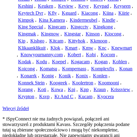
Keshini
,
Keuken
,
Keview
,
Keye
,
Keypad
,
Keyseen
,
Keytech Dvr
,
Kfly
,
Kguard
,
Kiacong
,
Kiina
,
Kiirie
,
Kimpok
,
Kina Kamera
,
Kindermeubel
,
Kindle
,
King Special
,
Kingcam
,
Kingcctv
,
Kingkong
,
Kingmak
,
Kingnow
,
Kingstar
,
Kinson
,
Kiocong
,
Kip
,
Kishgo
,
Kitcam
,
Kittyhok
,
Kkmoon
,
Klikaanklikuit
,
Klok
,
Kmart
,
Kmw
,
Knc
,
Knewmart
,
Knowyournanny.com
,
Kobert
,
Kobi
,
Kocom
,
Kodak
,
Kodu
,
Koepel
,
Kogacam
,
Kogan
,
Kohlen
,
Koicong
,
Komatsu
,
Kompernass
,
Komplexfix
,
Konan
,
Konarrk
,
Konig
,
Konik
,
Konix
,
Konlen
,
Konnek Stein
,
Koogeek
,
Koolertron
,
Koomooni
,
Korang
,
Koti
,
Kowa
,
Kpi
,
Kpp
,
Kraun
,
Krissview
,
Krypton
,
Ksvp
,
Kt And C
,
Kucam
,
Kyocera
Więcej źródeł
* iSpyConnect nie ma żadnych powiązań, połączeń ani
stowarzyszeń z produktami Kavass. Szczegóły połączenia podane
tutaj są zbierane społecznościowo i mogą być niekompletne,
niedokładne lub przestarzałe. Nie zapewniamy gwarancji ani