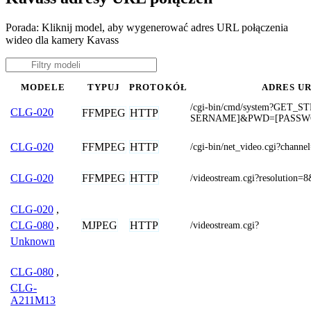
Porada: Kliknij model, aby wygenerować adres URL połączenia
wideo dla kamery Kavass
MODELE
TYPUJ
PROTOKÓŁ
ADRES U
/cgi-bin/cmd/system?GET
CLG-020
FFMPEG
HTTP
SERNAME]&PWD=[PASSW
FFMPEG
HTTP
CLG-020
/cgi-bin/net_video.cgi?channe
FFMPEG
HTTP
CLG-020
/videostream.cgi?resolution=
CLG-020
,
MJPEG
HTTP
CLG-080
,
/videostream.cgi?
Unknown
CLG-080
,
CLG-
A211M13