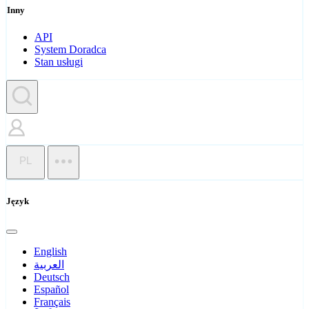
Inny
API
System Doradca
Stan usługi
PL
Język
English
العربية
Deutsch
Español
Français