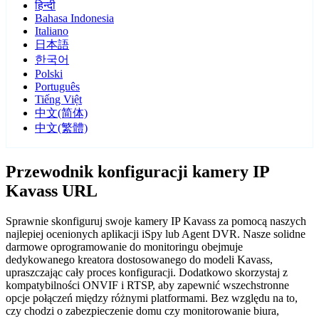
हिन्दी
Bahasa Indonesia
Italiano
日本語
한국어
Polski
Português
Tiếng Việt
中文(简体)
中文(繁體)
Przewodnik konfiguracji kamery IP
Kavass URL
Sprawnie skonfiguruj swoje kamery IP Kavass za pomocą naszych
najlepiej ocenionych aplikacji iSpy lub Agent DVR. Nasze solidne
darmowe oprogramowanie do monitoringu obejmuje
dedykowanego kreatora dostosowanego do modeli Kavass,
upraszczając cały proces konfiguracji. Dodatkowo skorzystaj z
kompatybilności ONVIF i RTSP, aby zapewnić wszechstronne
opcje połączeń między różnymi platformami. Bez względu na to,
czy chodzi o zabezpieczenie domu czy monitorowanie biura,