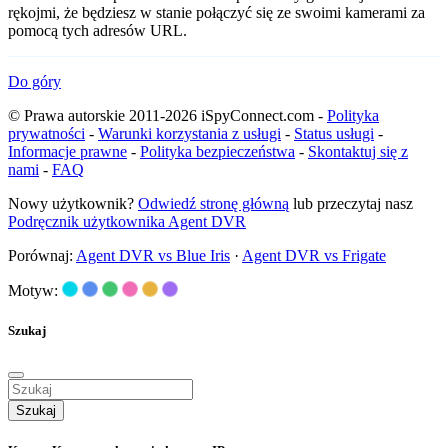
rękojmi, że będziesz w stanie połączyć się ze swoimi kamerami za
pomocą tych adresów URL.
Do góry
© Prawa autorskie 2011-2026 iSpyConnect.com -
Polityka
prywatności
-
Warunki korzystania z usługi
-
Status usługi
-
Informacje prawne
-
Polityka bezpieczeństwa
-
Skontaktuj się z
nami
-
FAQ
Nowy użytkownik?
Odwiedź stronę główną
lub przeczytaj nasz
Podręcznik użytkownika Agent DVR
Porównaj:
Agent DVR vs Blue Iris
·
Agent DVR vs Frigate
Motyw:
Szukaj
Szukaj