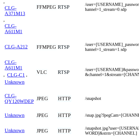
,
/user=[USERNAME]_passwo
FFMPEG
RTSP
CLG-
hannel=1_stream=0.sdp
A371M13
,
CLG-
A611M1
/user=[USERNAME]_passwo
CLG-A212
FFMPEG
RTSP
hannel=1_stream=1.sdp
CLG-
A611M1
/user=[USERNAME]&passw
VLC
RTSP
&channel=1&stream=[CHANN
,
CLG-C1
,
Unknown
CLG-
JPEG
HTTP
/snapshot
QY120WDEP
JPEG
HTTP
Unknown
/snap.jpg?JpegCam=[CHANN
/snapshot.jpg?user=[USER
Unknown
JPEG
HTTP
WORD]&strm=[CHANNEL]