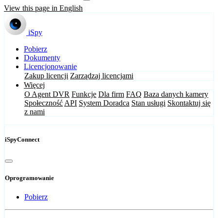
View this page in English
iSpy
Pobierz
Dokumenty
Licencjonowanie
Zakup licencji
Zarządzaj licencjami
Więcej
O Agent DVR
Funkcje
Dla firm
FAQ
Baza danych kamery
Społeczność
API
System Doradca
Stan usługi
Skontaktuj się
z nami
iSpyConnect
Oprogramowanie
Pobierz