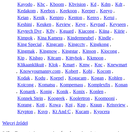
Kayodo
,
Kbc
,
Kboom
,
Kbvision
,
Kd
,
Kdm
,
Kdt
,
Kedakom
,
Keebox
,
Keekoon
,
Keeper
,
Keeyo
,
Keian
,
Kenik
,
Kenpro
,
Kenton
,
Kenvs
,
Kerui
,
Keshini
,
Keuken
,
Keview
,
Keye
,
Keypad
,
Keyseen
,
Keytech Dvr
,
Kfly
,
Kguard
,
Kiacong
,
Kiina
,
Kiirie
,
Kimpok
,
Kina Kamera
,
Kindermeubel
,
Kindle
,
King Special
,
Kingcam
,
Kingcctv
,
Kingkong
,
Kingmak
,
Kingnow
,
Kingstar
,
Kinson
,
Kiocong
,
Kip
,
Kishgo
,
Kitcam
,
Kittyhok
,
Kkmoon
,
Klikaanklikuit
,
Klok
,
Kmart
,
Kmw
,
Knc
,
Knewmart
,
Knowyournanny.com
,
Kobert
,
Kobi
,
Kocom
,
Kodak
,
Kodu
,
Koepel
,
Kogacam
,
Kogan
,
Kohlen
,
Koicong
,
Komatsu
,
Kompernass
,
Komplexfix
,
Konan
,
Konarrk
,
Konig
,
Konik
,
Konix
,
Konlen
,
Konnek Stein
,
Koogeek
,
Koolertron
,
Koomooni
,
Korang
,
Koti
,
Kowa
,
Kpi
,
Kpp
,
Kraun
,
Krissview
,
Krypton
,
Ksvp
,
Kt And C
,
Kucam
,
Kyocera
Więcej źródeł