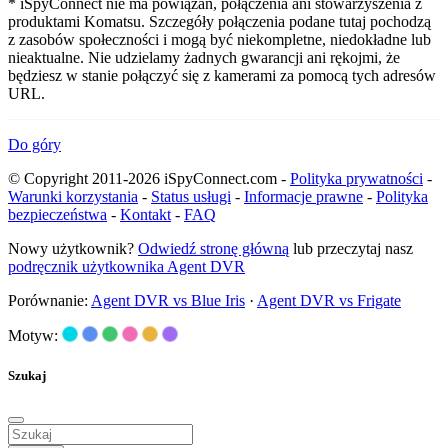
* iSpyConnect nie ma powiązań, połączenia ani stowarzyszenia z
produktami Komatsu. Szczegóły połączenia podane tutaj pochodzą
z zasobów społeczności i mogą być niekompletne, niedokładne lub
nieaktualne. Nie udzielamy żadnych gwarancji ani rękojmi, że
będziesz w stanie połączyć się z kamerami za pomocą tych adresów
URL.
Do góry
© Copyright 2011-2026 iSpyConnect.com -
Polityka prywatności
-
Warunki korzystania
-
Status usługi
-
Informacje prawne
-
Polityka
bezpieczeństwa
-
Kontakt
-
FAQ
Nowy użytkownik?
Odwiedź stronę główną
lub przeczytaj nasz
podręcznik użytkownika Agent DVR
Porównanie:
Agent DVR vs Blue Iris
·
Agent DVR vs Frigate
Motyw:
Szukaj