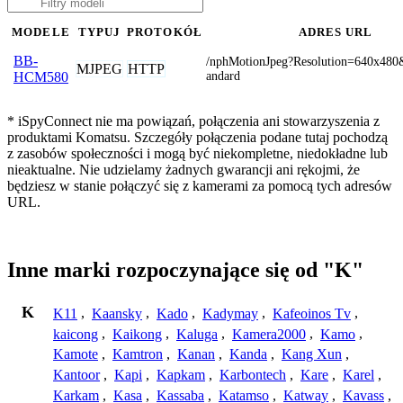
MODELE
TYPUJ
PROTOKÓŁ
ADRES URL
BB-
/nphMotionJpeg?Resolution=640x480
MJPEG
HTTP
andard
HCM580
* iSpyConnect nie ma powiązań, połączenia ani stowarzyszenia z
produktami Komatsu. Szczegóły połączenia podane tutaj pochodzą
z zasobów społeczności i mogą być niekompletne, niedokładne lub
nieaktualne. Nie udzielamy żadnych gwarancji ani rękojmi, że
będziesz w stanie połączyć się z kamerami za pomocą tych adresów
URL.
Inne marki rozpoczynające się od "K"
K
K11
,
Kaansky
,
Kado
,
Kadymay
,
Kafeoinos Tv
,
kaicong
,
Kaikong
,
Kaluga
,
Kamera2000
,
Kamo
,
Kamote
,
Kamtron
,
Kanan
,
Kanda
,
Kang Xun
,
Kantoor
,
Kapi
,
Kapkam
,
Karbontech
,
Kare
,
Karel
,
Karkam
,
Kasa
,
Kassaba
,
Katamso
,
Katway
,
Kavass
,