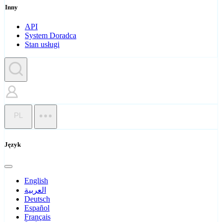
Inny
API
System Doradca
Stan usługi
PL
Język
English
العربية
Deutsch
Español
Français