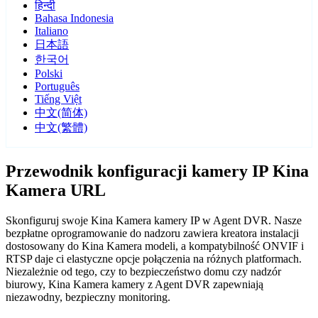
हिन्दी
Bahasa Indonesia
Italiano
日本語
한국어
Polski
Português
Tiếng Việt
中文(简体)
中文(繁體)
Przewodnik konfiguracji kamery IP Kina
Kamera URL
Skonfiguruj swoje Kina Kamera kamery IP w Agent DVR. Nasze
bezpłatne oprogramowanie do nadzoru zawiera kreatora instalacji
dostosowany do Kina Kamera modeli, a kompatybilność ONVIF i
RTSP daje ci elastyczne opcje połączenia na różnych platformach.
Niezależnie od tego, czy to bezpieczeństwo domu czy nadzór
biurowy, Kina Kamera kamery z Agent DVR zapewniają
niezawodny, bezpieczny monitoring.