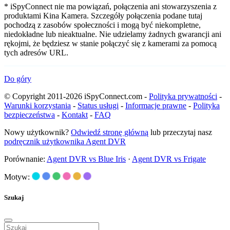
* iSpyConnect nie ma powiązań, połączenia ani stowarzyszenia z
produktami Kina Kamera. Szczegóły połączenia podane tutaj
pochodzą z zasobów społeczności i mogą być niekompletne,
niedokładne lub nieaktualne. Nie udzielamy żadnych gwarancji ani
rękojmi, że będziesz w stanie połączyć się z kamerami za pomocą
tych adresów URL.
Do góry
© Copyright 2011-2026 iSpyConnect.com -
Polityka prywatności
-
Warunki korzystania
-
Status usługi
-
Informacje prawne
-
Polityka
bezpieczeństwa
-
Kontakt
-
FAQ
Nowy użytkownik?
Odwiedź stronę główną
lub przeczytaj nasz
podręcznik użytkownika Agent DVR
Porównanie:
Agent DVR vs Blue Iris
·
Agent DVR vs Frigate
Motyw:
Szukaj