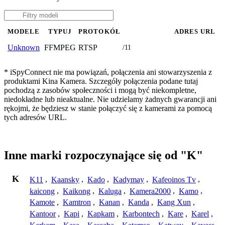
MODELE
TYPUJ
PROTOKÓŁ
ADRES URL
FFMPEG
RTSP
Unknown
/11
* iSpyConnect nie ma powiązań, połączenia ani stowarzyszenia z
produktami Kina Kamera. Szczegóły połączenia podane tutaj
pochodzą z zasobów społeczności i mogą być niekompletne,
niedokładne lub nieaktualne. Nie udzielamy żadnych gwarancji ani
rękojmi, że będziesz w stanie połączyć się z kamerami za pomocą
tych adresów URL.
Inne marki rozpoczynające się od "K"
K
K11
,
Kaansky
,
Kado
,
Kadymay
,
Kafeoinos Tv
,
kaicong
,
Kaikong
,
Kaluga
,
Kamera2000
,
Kamo
,
Kamote
,
Kamtron
,
Kanan
,
Kanda
,
Kang Xun
,
Kantoor
,
Kapi
,
Kapkam
,
Karbontech
,
Kare
,
Karel
,