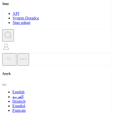
Inny
API
System Doradca
Stan usługi
PL
Język
English
العربية
Deutsch
Español
Français