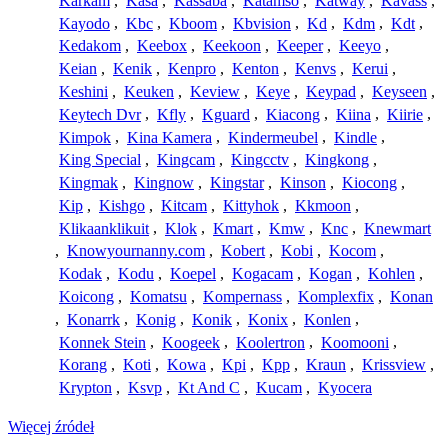
Karkam
,
Kasa
,
Kassaba
,
Katamso
,
Katway
,
Kavass
,
Kayodo
,
Kbc
,
Kboom
,
Kbvision
,
Kd
,
Kdm
,
Kdt
,
Kedakom
,
Keebox
,
Keekoon
,
Keeper
,
Keeyo
,
Keian
,
Kenik
,
Kenpro
,
Kenton
,
Kenvs
,
Kerui
,
Keshini
,
Keuken
,
Keview
,
Keye
,
Keypad
,
Keyseen
,
Keytech Dvr
,
Kfly
,
Kguard
,
Kiacong
,
Kiina
,
Kiirie
,
Kimpok
,
Kina Kamera
,
Kindermeubel
,
Kindle
,
King Special
,
Kingcam
,
Kingcctv
,
Kingkong
,
Kingmak
,
Kingnow
,
Kingstar
,
Kinson
,
Kiocong
,
Kip
,
Kishgo
,
Kitcam
,
Kittyhok
,
Kkmoon
,
Klikaanklikuit
,
Klok
,
Kmart
,
Kmw
,
Knc
,
Knewmart
,
Knowyournanny.com
,
Kobert
,
Kobi
,
Kocom
,
Kodak
,
Kodu
,
Koepel
,
Kogacam
,
Kogan
,
Kohlen
,
Koicong
,
Komatsu
,
Kompernass
,
Komplexfix
,
Konan
,
Konarrk
,
Konig
,
Konik
,
Konix
,
Konlen
,
Konnek Stein
,
Koogeek
,
Koolertron
,
Koomooni
,
Korang
,
Koti
,
Kowa
,
Kpi
,
Kpp
,
Kraun
,
Krissview
,
Krypton
,
Ksvp
,
Kt And C
,
Kucam
,
Kyocera
Więcej źródeł