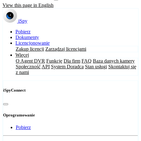
View this page in English
iSpy
Pobierz
Dokumenty
Licencjonowanie
Zakup licencji
Zarządzaj licencjami
Więcej
O Agent DVR
Funkcje
Dla firm
FAQ
Baza danych kamery
Społeczność
API
System Doradca
Stan usługi
Skontaktuj się
z nami
iSpyConnect
Oprogramowanie
Pobierz