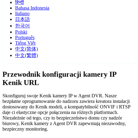
हिन्दी
Bahasa Indonesia
Italiano
日本語
한국어
Polski
Português
Tiếng Việt
中文(简体)
中文(繁體)
Przewodnik konfiguracji kamery IP
Kenik URL
Skonfiguruj swoje Kenik kamery IP w Agent DVR. Nasze
bezpłatne oprogramowanie do nadzoru zawiera kreatora instalacji
dostosowany do Kenik modeli, a kompatybilność ONVIF i RTSP
daje ci elastyczne opcje połączenia na różnych platformach.
Niezależnie od tego, czy to bezpieczeństwo domu czy nadzór
biurowy, Kenik kamery z Agent DVR zapewniają niezawodny,
bezpieczny monitoring.