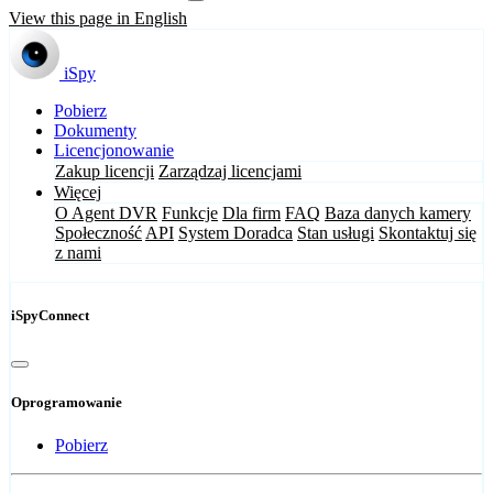
View this page in English
iSpy
Pobierz
Dokumenty
Licencjonowanie
Zakup licencji
Zarządzaj licencjami
Więcej
O Agent DVR
Funkcje
Dla firm
FAQ
Baza danych kamery
Społeczność
API
System Doradca
Stan usługi
Skontaktuj się
z nami
iSpyConnect
Oprogramowanie
Pobierz