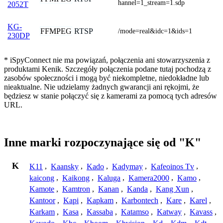
hannel=1_stream=1.sdp
2052T
KG-
FFMPEG
RTSP
/mode=real&idc=1&ids=1
230DP
* iSpyConnect nie ma powiązań, połączenia ani stowarzyszenia z
produktami Kenik. Szczegóły połączenia podane tutaj pochodzą z
zasobów społeczności i mogą być niekompletne, niedokładne lub
nieaktualne. Nie udzielamy żadnych gwarancji ani rękojmi, że
będziesz w stanie połączyć się z kamerami za pomocą tych adresów
URL.
Inne marki rozpoczynające się od "K"
K
K11
,
Kaansky
,
Kado
,
Kadymay
,
Kafeoinos Tv
,
kaicong
,
Kaikong
,
Kaluga
,
Kamera2000
,
Kamo
,
Kamote
,
Kamtron
,
Kanan
,
Kanda
,
Kang Xun
,
Kantoor
,
Kapi
,
Kapkam
,
Karbontech
,
Kare
,
Karel
,
Karkam
,
Kasa
,
Kassaba
,
Katamso
,
Katway
,
Kavass
,