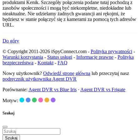
produktami Kenik. Szczegóły połączenia podane tutaj pochodzą z
zasobów społeczności i mogą być niekompletne, niedokładne lub
nieaktualne. Nie udzielamy żadnych gwarancji ani rękojmi, że
będziesz w stanie połączyć się z kamerami za pomocą tych adresów
URL.
Do góry
© Copyright 2011-2026 iSpyConnect.com -
Polityka prywatności
-
Warunki korzystania
-
Status usługi
-
Informacje prawne
-
Polityka
bezpieczeństwa
-
Kontakt
-
FAQ
Nowy użytkownik?
Odwiedź stronę główną
lub przeczytaj nasz
podręcznik użytkownika Agent DVR
Porównanie:
Agent DVR vs Blue Iris
·
Agent DVR vs Frigate
Motyw:
Szukaj
Szukaj