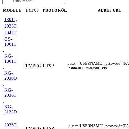
MODELE
TYPUJ
PROTOKÓŁ
ADRES URL
1301t
,
2036T
,
2042T
,
GS-
1301T
,
KG-
1301T
/user=[USERNAME]_password=[
FFMPEG
RTSP
,
hannel=1_stream=0.sdp
KG-
2030D
,
KG-
2036T
,
KG-
2122D
2036T
,
/user=[USERNAME]_password=[
FFMPEG
RTSP