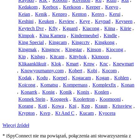
Kayodo
,
Kbc
,
Kboom
,
Kbvision
,
Kd
,
Kdm
,
Kdt
,
Kedakom
,
Keebox
,
Keekoon
,
Keeper
,
Keeyo
,
Keian
,
Kenik
,
Kenpro
,
Kenton
,
Kenvs
,
Kerui
,
Keshini
,
Keuken
,
Keview
,
Keye
,
Keypad
,
Keyseen
,
Keytech Dvr
,
Kfly
,
Kguard
,
Kiacong
,
Kiina
,
Kiirie
,
Kimpok
,
Kina Kamera
,
Kindermeubel
,
Kindle
,
King Special
,
Kingcam
,
Kingcctv
,
Kingkong
,
Kingmak
,
Kingnow
,
Kingstar
,
Kinson
,
Kiocong
,
Kip
,
Kishgo
,
Kitcam
,
Kittyhok
,
Kkmoon
,
Klikaanklikuit
,
Klok
,
Kmart
,
Kmw
,
Knc
,
Knewmart
,
Knowyournanny.com
,
Kobert
,
Kobi
,
Kocom
,
Kodak
,
Kodu
,
Koepel
,
Kogacam
,
Kogan
,
Kohlen
,
Koicong
,
Komatsu
,
Kompernass
,
Komplexfix
,
Konan
,
Konarrk
,
Konig
,
Konik
,
Konix
,
Konlen
,
Konnek Stein
,
Koogeek
,
Koolertron
,
Koomooni
,
Korang
,
Koti
,
Kowa
,
Kpi
,
Kpp
,
Kraun
,
Krissview
,
Krypton
,
Ksvp
,
Kt And C
,
Kucam
,
Kyocera
Więcej źródeł
* iSpyConnect nie ma powiązań, połączenia ani stowarzyszenia z