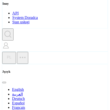
Inny
API
System Doradca
Stan usługi
PL
Język
English
العربية
Deutsch
Español
Français