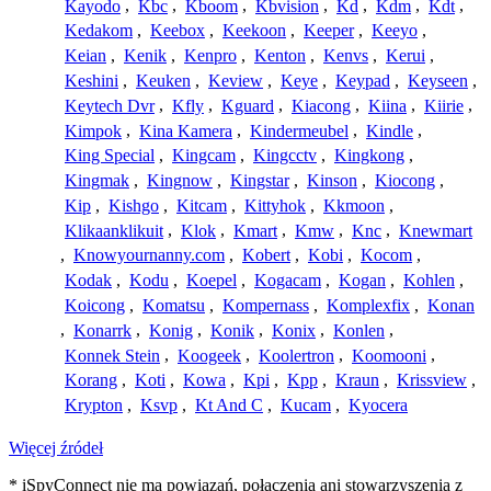
Kayodo
,
Kbc
,
Kboom
,
Kbvision
,
Kd
,
Kdm
,
Kdt
,
Kedakom
,
Keebox
,
Keekoon
,
Keeper
,
Keeyo
,
Keian
,
Kenik
,
Kenpro
,
Kenton
,
Kenvs
,
Kerui
,
Keshini
,
Keuken
,
Keview
,
Keye
,
Keypad
,
Keyseen
,
Keytech Dvr
,
Kfly
,
Kguard
,
Kiacong
,
Kiina
,
Kiirie
,
Kimpok
,
Kina Kamera
,
Kindermeubel
,
Kindle
,
King Special
,
Kingcam
,
Kingcctv
,
Kingkong
,
Kingmak
,
Kingnow
,
Kingstar
,
Kinson
,
Kiocong
,
Kip
,
Kishgo
,
Kitcam
,
Kittyhok
,
Kkmoon
,
Klikaanklikuit
,
Klok
,
Kmart
,
Kmw
,
Knc
,
Knewmart
,
Knowyournanny.com
,
Kobert
,
Kobi
,
Kocom
,
Kodak
,
Kodu
,
Koepel
,
Kogacam
,
Kogan
,
Kohlen
,
Koicong
,
Komatsu
,
Kompernass
,
Komplexfix
,
Konan
,
Konarrk
,
Konig
,
Konik
,
Konix
,
Konlen
,
Konnek Stein
,
Koogeek
,
Koolertron
,
Koomooni
,
Korang
,
Koti
,
Kowa
,
Kpi
,
Kpp
,
Kraun
,
Krissview
,
Krypton
,
Ksvp
,
Kt And C
,
Kucam
,
Kyocera
Więcej źródeł
* iSpyConnect nie ma powiązań, połączenia ani stowarzyszenia z