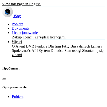
View this page in English
iSpy
Pobierz
Dokumenty
Licencjonowanie
Zakup licencji
Zarządzaj licencjami
Więcej
O Agent DVR
Funkcje
Dla firm
FAQ
Baza danych kamery
Społeczność
API
System Doradca
Stan usługi
Skontaktuj się
z nami
iSpyConnect
Oprogramowanie
Pobierz