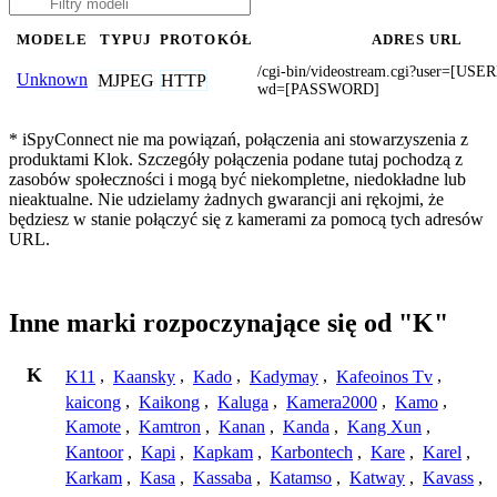
MODELE
TYPUJ
PROTOKÓŁ
ADRES URL
/cgi-bin/videostream.cgi?user=[U
Unknown
MJPEG
HTTP
wd=[PASSWORD]
* iSpyConnect nie ma powiązań, połączenia ani stowarzyszenia z
produktami Klok. Szczegóły połączenia podane tutaj pochodzą z
zasobów społeczności i mogą być niekompletne, niedokładne lub
nieaktualne. Nie udzielamy żadnych gwarancji ani rękojmi, że
będziesz w stanie połączyć się z kamerami za pomocą tych adresów
URL.
Inne marki rozpoczynające się od "K"
K
K11
,
Kaansky
,
Kado
,
Kadymay
,
Kafeoinos Tv
,
kaicong
,
Kaikong
,
Kaluga
,
Kamera2000
,
Kamo
,
Kamote
,
Kamtron
,
Kanan
,
Kanda
,
Kang Xun
,
Kantoor
,
Kapi
,
Kapkam
,
Karbontech
,
Kare
,
Karel
,
Karkam
,
Kasa
,
Kassaba
,
Katamso
,
Katway
,
Kavass
,