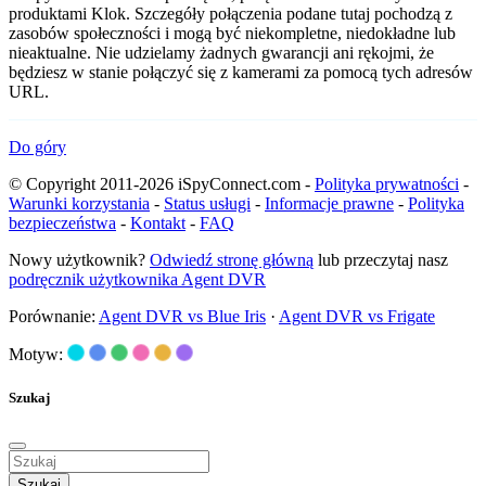
produktami Klok. Szczegóły połączenia podane tutaj pochodzą z
zasobów społeczności i mogą być niekompletne, niedokładne lub
nieaktualne. Nie udzielamy żadnych gwarancji ani rękojmi, że
będziesz w stanie połączyć się z kamerami za pomocą tych adresów
URL.
Do góry
© Copyright 2011-2026 iSpyConnect.com -
Polityka prywatności
-
Warunki korzystania
-
Status usługi
-
Informacje prawne
-
Polityka
bezpieczeństwa
-
Kontakt
-
FAQ
Nowy użytkownik?
Odwiedź stronę główną
lub przeczytaj nasz
podręcznik użytkownika Agent DVR
Porównanie:
Agent DVR vs Blue Iris
·
Agent DVR vs Frigate
Motyw:
Szukaj
Szukaj