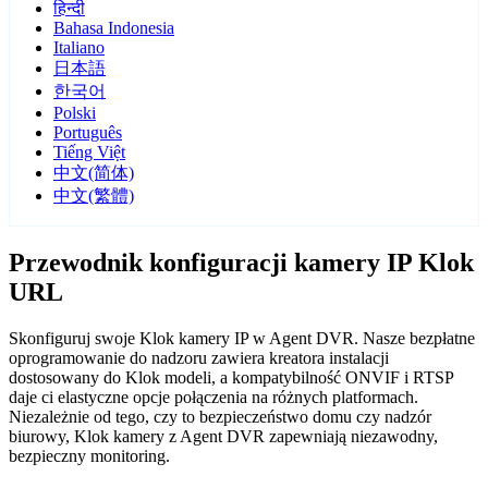
हिन्दी
Bahasa Indonesia
Italiano
日本語
한국어
Polski
Português
Tiếng Việt
中文(简体)
中文(繁體)
Przewodnik konfiguracji kamery IP Klok
URL
Skonfiguruj swoje Klok kamery IP w Agent DVR. Nasze bezpłatne
oprogramowanie do nadzoru zawiera kreatora instalacji
dostosowany do Klok modeli, a kompatybilność ONVIF i RTSP
daje ci elastyczne opcje połączenia na różnych platformach.
Niezależnie od tego, czy to bezpieczeństwo domu czy nadzór
biurowy, Klok kamery z Agent DVR zapewniają niezawodny,
bezpieczny monitoring.