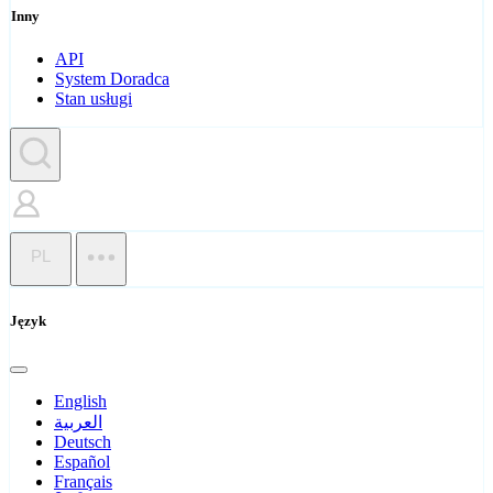
Inny
API
System Doradca
Stan usługi
PL
Język
English
العربية
Deutsch
Español
Français