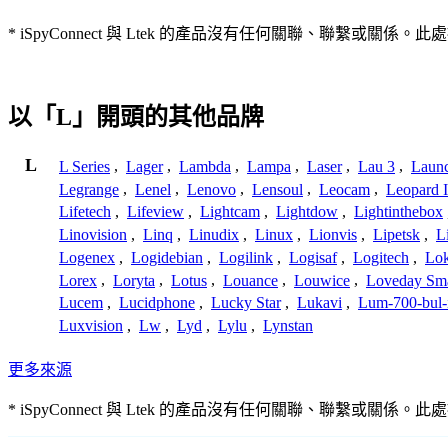
* iSpyConnect 與 Ltek 的產品沒有任何關聯、聯
以「L」開頭的其他品牌
L
L Series
,
Lager
,
Lambda
,
Lampa
,
Laser
,
Lau 3
,
Laun
Legrange
,
Lenel
,
Lenovo
,
Lensoul
,
Leocam
,
Leopard 
Lifetech
,
Lifeview
,
Lightcam
,
Lightdow
,
Lightinthebox
Linovision
,
Linq
,
Linudix
,
Linux
,
Lionvis
,
Lipetsk
,
L
Logenex
,
Logidebian
,
Logilink
,
Logisaf
,
Logitech
,
Lok
Lorex
,
Loryta
,
Lotus
,
Louance
,
Louwice
,
Loveday Sm
Lucem
,
Lucidphone
,
Lucky Star
,
Lukavi
,
Lum-700-bul-
Luxvision
,
Lw
,
Lyd
,
Lylu
,
Lynstan
更多來源
* iSpyConnect 與 Ltek 的產品沒有任何關聯、聯