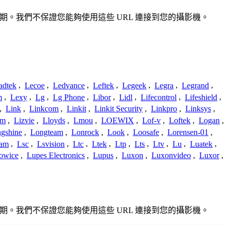
或過期。我們不保證您能夠使用這些 URL 連接到您的攝影機。
adtek
,
Lecoe
,
Ledvance
,
Leftek
,
Legeek
,
Legra
,
Legrand
,
m
,
Lexy
,
Lg
,
Lg Phone
,
Libor
,
Lidl
,
Lifecontrol
,
Lifeshield
,
,
Link
,
Linkcom
,
Linkit
,
Linkit Security
,
Linkpro
,
Linksys
,
am
,
Lizvie
,
Lloyds
,
Lmou
,
LOEWIX
,
Lof-v
,
Loftek
,
Logan
,
gshine
,
Longteam
,
Lonrock
,
Look
,
Loosafe
,
Lorensen-01
,
cam
,
Lsc
,
Lsvision
,
Ltc
,
Ltek
,
Ltp
,
Lts
,
Ltv
,
Lu
,
Luatek
,
owice
,
Lupes Electronics
,
Lupus
,
Luxon
,
Luxonvideo
,
Luxor
,
或過期。我們不保證您能夠使用這些 URL 連接到您的攝影機。