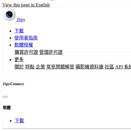
View this page in English
iSpy
下載
使用者指南
軟體授權
購買許可證
管理許可證
更多
關於
特點
企業
常見問題解答
攝影機資料庫
社區
API
系
iSpyConnect
軟體
下載