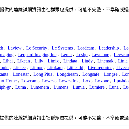
繫或關係。此處提供的連線詳細資訊由社群眾包提供，可能不完整、不準確
ch
,
Laview
,
Lc Security
,
Lc Systems
,
Leadcam
,
Leadership
,
Le
Imaging
,
Leopard Imaging Inc
,
Lerch
,
Leshp
,
Levelone
,
Levsca
,
Lihai
,
Likean
,
Lilly
,
Limix
,
Lindata
,
Lindy
,
Linemak
,
Linia
iquid
,
Litetec
,
Litmor
,
Litokam
,
Littleadd
,
Live-reporter
,
Livec
anta
,
Lonestar
,
Long Plus
,
Longdream
,
Longsafe
,
Longse
,
Lon
art Home
,
Lowcam
,
Lowes
,
Lowes Iris
,
Lox
,
Loxone
,
Lpr-hd
iph-gr
,
Luma
,
Lumenera
,
Lumens
,
Lumia
,
Lumiere
,
Luna
,
Lu
繫或關係。此處提供的連線詳細資訊由社群眾包提供，可能不完整、不準確