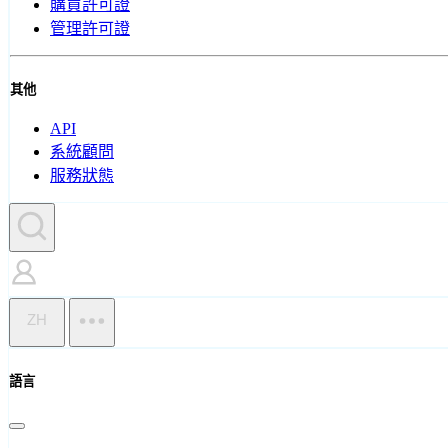
購買許可證
管理許可證
其他
API
系統顧問
服務狀態
ZH
語言