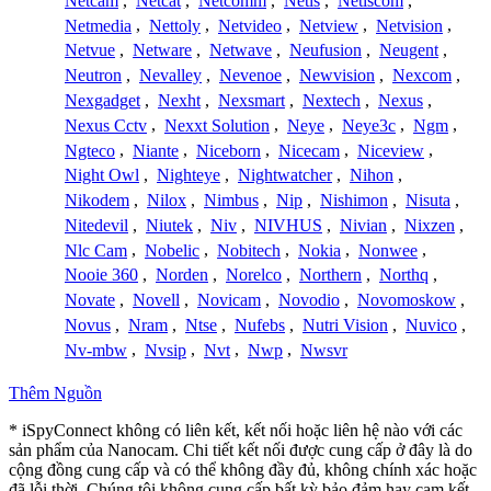
Netcam
,
Netcat
,
Netcomm
,
Netis
,
Netiscom
,
Netmedia
,
Nettoly
,
Netvideo
,
Netview
,
Netvision
,
Netvue
,
Netware
,
Netwave
,
Neufusion
,
Neugent
,
Neutron
,
Nevalley
,
Nevenoe
,
Newvision
,
Nexcom
,
Nexgadget
,
Nexht
,
Nexsmart
,
Nextech
,
Nexus
,
Nexus Cctv
,
Nexxt Solution
,
Neye
,
Neye3c
,
Ngm
,
Ngteco
,
Niante
,
Niceborn
,
Nicecam
,
Niceview
,
Night Owl
,
Nighteye
,
Nightwatcher
,
Nihon
,
Nikodem
,
Nilox
,
Nimbus
,
Nip
,
Nishimon
,
Nisuta
,
Nitedevil
,
Niutek
,
Niv
,
NIVHUS
,
Nivian
,
Nixzen
,
Nlc Cam
,
Nobelic
,
Nobitech
,
Nokia
,
Nonwee
,
Nooie 360
,
Norden
,
Norelco
,
Northern
,
Northq
,
Novate
,
Novell
,
Novicam
,
Novodio
,
Novomoskow
,
Novus
,
Nram
,
Ntse
,
Nufebs
,
Nutri Vision
,
Nuvico
,
Nv-mbw
,
Nvsip
,
Nvt
,
Nwp
,
Nwsvr
Thêm Nguồn
* iSpyConnect không có liên kết, kết nối hoặc liên hệ nào với các
sản phẩm của Nanocam. Chi tiết kết nối được cung cấp ở đây là do
cộng đồng cung cấp và có thể không đầy đủ, không chính xác hoặc
đã lỗi thời. Chúng tôi không cung cấp bất kỳ bảo đảm hay cam kết