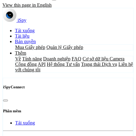
View this page in English
iSpy
Tải xuống
Tài liệu
Bản quyền
Mua Giấy phép
Quản lý Giấy phép
Thêm
Về
Tính năng
Doanh nghiệp
FAQ
Cơ sở dữ liệu Camera
Cộng đồng
API
Hệ thống Tư vấn
Trạng thái Dịch vụ
Liên hệ
với chúng tôi
iSpyConnect
Phần mềm
Tải xuống