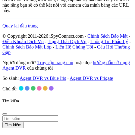
nào rằng bạn sẽ có thể kết nối với camera của mình bằng các URL
này.
Quay lại đầu trang
© Copyright 2011-2026 iSpyConnect.com -
Chính Sách Bảo Mật
-
Điều Khoản Dịch Vụ
-
Trạng Thái Dịch Vụ
-
Thông Tin Pháp Lý
-
Chính Sách Bảo Mật Lớp
-
Liên Hệ Chúng Tôi
-
Câu Hỏi Thường
Gặp
Người dùng mới?
Truy cập trang chủ
hoặc đọc
hướng dẫn sử dụng
Agent DVR
của chúng tôi
So sánh:
Agent DVR vs Blue Iris
·
Agent DVR vs Frigate
Chủ đề:
Tìm kiếm
Tìm kiếm