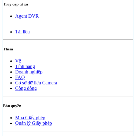
Truy cập từ xa
Agent DVR
Tài liệu
Thêm
Về
Tính năng
Doanh nghiệp
FAQ
Cơ sở dữ liệu Camera
Cộng đồng
Bản quyền
Mua Giấy phép
Quản lý Giấy phép