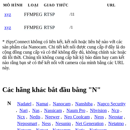
MÔ HÌNH
LOẠI
GIAO THỨC
URL
FFMPEG
RTSP
xyz
/11
FFMPEG
RTSP
xyz
/1
* iSpyConnect không có liên kết, kết nối hoặc liên hệ nào với các
sản phẩm của Nanocam. Chi tiết kết nối được cung cấp ở đây là do
cộng đồng cung cấp và có thể không đầy đủ, không chính xác hoặc
đã lỗi thời. Chúng tôi không cung cấp bất kỳ bảo đảm hay cam kết
nào rằng bạn sẽ có thể kết nối với camera của mình bằng các URL
này.
Các hãng khác bắt đầu bằng "N"
N
Nadatel
,
Namai
,
Nanocam
,
Nanshiba
,
Napco Security
,
Nari
,
Nas
,
Nassicam
,
Naum Pro
,
Nbvision
,
Ncp
,
Ncx
,
Nedis
,
Neewer
,
Neo Coolcam
,
Neos
,
Neostar
,
Neposmart
,
Ness
,
Nesuniq
,
Net Generation
,
Netatmo
,