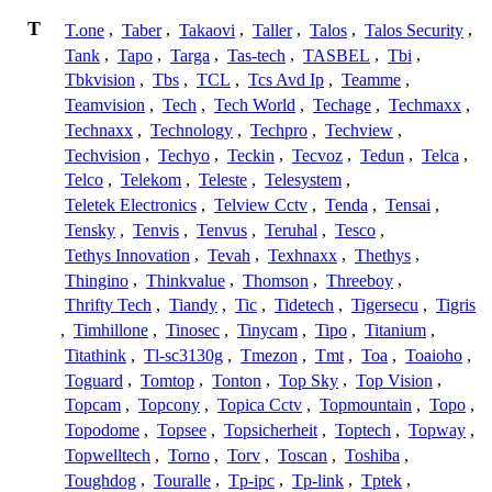
T
T.one
,
Taber
,
Takaovi
,
Taller
,
Talos
,
Talos Security
,
Tank
,
Tapo
,
Targa
,
Tas-tech
,
TASBEL
,
Tbi
,
Tbkvision
,
Tbs
,
TCL
,
Tcs Avd Ip
,
Teamme
,
Teamvision
,
Tech
,
Tech World
,
Techage
,
Techmaxx
,
Technaxx
,
Technology
,
Techpro
,
Techview
,
Techvision
,
Techyo
,
Teckin
,
Tecvoz
,
Tedun
,
Telca
,
Telco
,
Telekom
,
Teleste
,
Telesystem
,
Teletek Electronics
,
Telview Cctv
,
Tenda
,
Tensai
,
Tensky
,
Tenvis
,
Tenvus
,
Teruhal
,
Tesco
,
Tethys Innovation
,
Tevah
,
Texhnaxx
,
Thethys
,
Thingino
,
Thinkvalue
,
Thomson
,
Threeboy
,
Thrifty Tech
,
Tiandy
,
Tic
,
Tidetech
,
Tigersecu
,
Tigris
,
Timhillone
,
Tinosec
,
Tinycam
,
Tipo
,
Titanium
,
Titathink
,
Tl-sc3130g
,
Tmezon
,
Tmt
,
Toa
,
Toaioho
,
Toguard
,
Tomtop
,
Tonton
,
Top Sky
,
Top Vision
,
Topcam
,
Topcony
,
Topica Cctv
,
Topmountain
,
Topo
,
Topodome
,
Topsee
,
Topsicherheit
,
Toptech
,
Topway
,
Topwelltech
,
Torno
,
Torv
,
Toscan
,
Toshiba
,
Toughdog
,
Touralle
,
Tp-ipc
,
Tp-link
,
Tptek
,