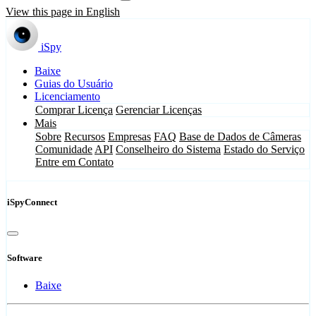
View this page in English
iSpy
Baixe
Guias do Usuário
Licenciamento
Comprar Licença
Gerenciar Licenças
Mais
Sobre
Recursos
Empresas
FAQ
Base de Dados de Câmeras
Comunidade
API
Conselheiro do Sistema
Estado do Serviço
Entre em Contato
iSpyConnect
Software
Baixe