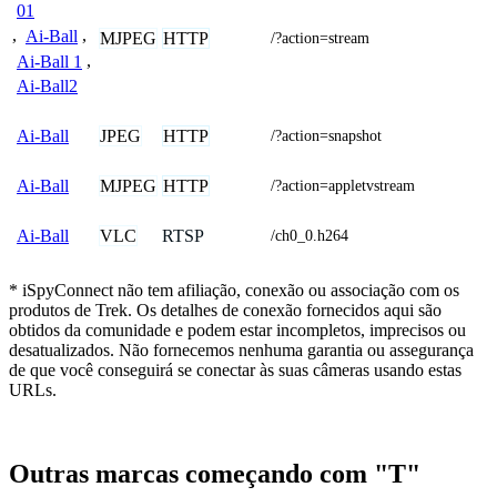
01
,
Ai-Ball
,
MJPEG
HTTP
/?action=stream
Ai-Ball 1
,
Ai-Ball2
JPEG
HTTP
Ai-Ball
/?action=snapshot
MJPEG
HTTP
Ai-Ball
/?action=appletvstream
VLC
RTSP
Ai-Ball
/ch0_0.h264
* iSpyConnect não tem afiliação, conexão ou associação com os
produtos de Trek. Os detalhes de conexão fornecidos aqui são
obtidos da comunidade e podem estar incompletos, imprecisos ou
desatualizados. Não fornecemos nenhuma garantia ou assegurança
de que você conseguirá se conectar às suas câmeras usando estas
URLs.
Outras marcas começando com "T"