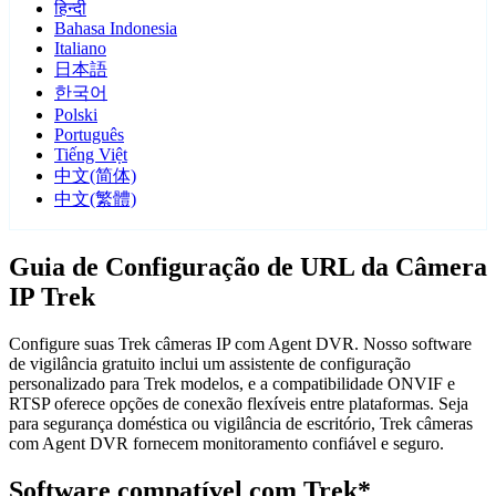
हिन्दी
Bahasa Indonesia
Italiano
日本語
한국어
Polski
Português
Tiếng Việt
中文(简体)
中文(繁體)
Guia de Configuração de URL da Câmera
IP Trek
Configure suas Trek câmeras IP com Agent DVR. Nosso software
de vigilância gratuito inclui um assistente de configuração
personalizado para Trek modelos, e a compatibilidade ONVIF e
RTSP oferece opções de conexão flexíveis entre plataformas. Seja
para segurança doméstica ou vigilância de escritório, Trek câmeras
com Agent DVR fornecem monitoramento confiável e seguro.
Software compatível com Trek*