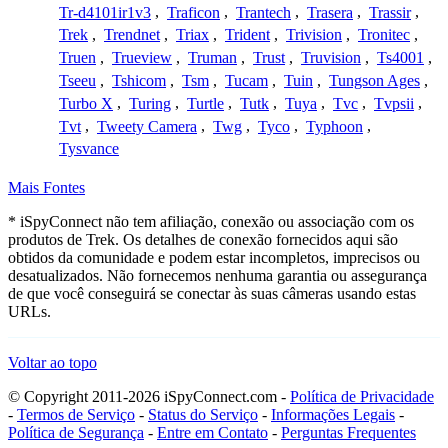
Tr-d4101ir1v3
,
Traficon
,
Trantech
,
Trasera
,
Trassir
,
Trek
,
Trendnet
,
Triax
,
Trident
,
Trivision
,
Tronitec
,
Truen
,
Trueview
,
Truman
,
Trust
,
Truvision
,
Ts4001
,
Tseeu
,
Tshicom
,
Tsm
,
Tucam
,
Tuin
,
Tungson Ages
,
Turbo X
,
Turing
,
Turtle
,
Tutk
,
Tuya
,
Tvc
,
Tvpsii
,
Tvt
,
Tweety Camera
,
Twg
,
Tyco
,
Typhoon
,
Tysvance
Mais Fontes
* iSpyConnect não tem afiliação, conexão ou associação com os
produtos de Trek. Os detalhes de conexão fornecidos aqui são
obtidos da comunidade e podem estar incompletos, imprecisos ou
desatualizados. Não fornecemos nenhuma garantia ou assegurança
de que você conseguirá se conectar às suas câmeras usando estas
URLs.
Voltar ao topo
© Copyright 2011-2026 iSpyConnect.com -
Política de Privacidade
-
Termos de Serviço
-
Status do Serviço
-
Informações Legais
-
Política de Segurança
-
Entre em Contato
-
Perguntas Frequentes