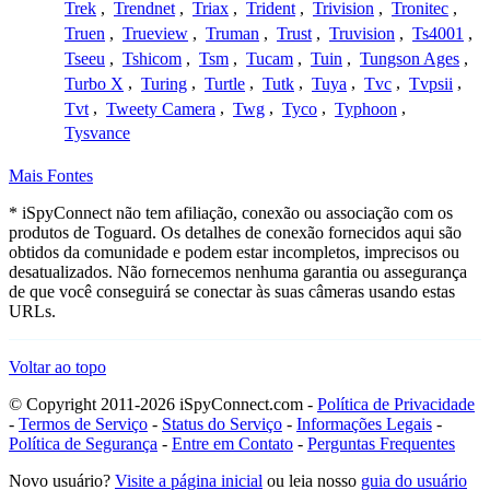
Trek
,
Trendnet
,
Triax
,
Trident
,
Trivision
,
Tronitec
,
Truen
,
Trueview
,
Truman
,
Trust
,
Truvision
,
Ts4001
,
Tseeu
,
Tshicom
,
Tsm
,
Tucam
,
Tuin
,
Tungson Ages
,
Turbo X
,
Turing
,
Turtle
,
Tutk
,
Tuya
,
Tvc
,
Tvpsii
,
Tvt
,
Tweety Camera
,
Twg
,
Tyco
,
Typhoon
,
Tysvance
Mais Fontes
* iSpyConnect não tem afiliação, conexão ou associação com os
produtos de Toguard. Os detalhes de conexão fornecidos aqui são
obtidos da comunidade e podem estar incompletos, imprecisos ou
desatualizados. Não fornecemos nenhuma garantia ou assegurança
de que você conseguirá se conectar às suas câmeras usando estas
URLs.
Voltar ao topo
© Copyright 2011-2026 iSpyConnect.com -
Política de Privacidade
-
Termos de Serviço
-
Status do Serviço
-
Informações Legais
-
Política de Segurança
-
Entre em Contato
-
Perguntas Frequentes
Novo usuário?
Visite a página inicial
ou leia nosso
guia do usuário