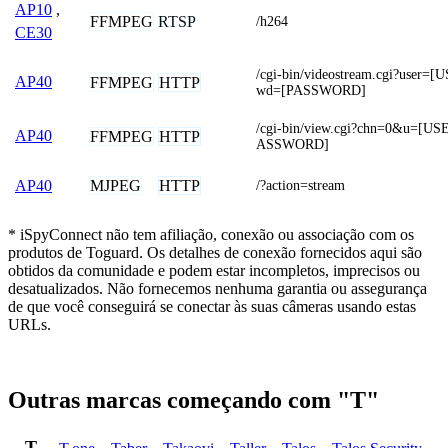
AP10
,
FFMPEG
RTSP
/h264
CE30
/cgi-bin/videostream.cgi?use
AP40
FFMPEG
HTTP
wd=[PASSWORD]
/cgi-bin/view.cgi?chn=0&u=[
AP40
FFMPEG
HTTP
ASSWORD]
MJPEG
HTTP
AP40
/?action=stream
* iSpyConnect não tem afiliação, conexão ou associação com os
produtos de Toguard. Os detalhes de conexão fornecidos aqui são
obtidos da comunidade e podem estar incompletos, imprecisos ou
desatualizados. Não fornecemos nenhuma garantia ou assegurança
de que você conseguirá se conectar às suas câmeras usando estas
URLs.
Outras marcas começando com "T"
T