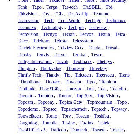
T.one
,
Taber
,
Takaovi
,
Taller
,
Talos
,
Talos Security
,
Tank
,
Tapo
,
Targa
,
Tas-tech
,
TASBEL
,
Tbi
,
Tbkvision
,
Tbs
,
TCL
,
Tcs Avd Ip
,
Teamme
,
Teamvision
,
Tech
,
Tech World
,
Techage
,
Techmaxx
,
Technaxx
,
Technology
,
Techpro
,
Techview
,
Techvision
,
Techyo
,
Teckin
,
Tecvoz
,
Tedun
,
Telca
,
Telco
,
Telekom
,
Teleste
,
Telesystem
,
Teletek Electronics
,
Telview Cctv
,
Tenda
,
Tensai
,
Tensky
,
Tenvis
,
Tenvus
,
Teruhal
,
Tesco
,
Tethys Innovation
,
Tevah
,
Texhnaxx
,
Thethys
,
Thingino
,
Thinkvalue
,
Thomson
,
Threeboy
,
Thrifty Tech
,
Tiandy
,
Tic
,
Tidetech
,
Tigersecu
,
Tigris
,
Timhillone
,
Tinosec
,
Tinycam
,
Tipo
,
Titanium
,
Titathink
,
Tl-sc3130g
,
Tmezon
,
Tmt
,
Toa
,
Toaioho
,
Toguard
,
Tomtop
,
Tonton
,
Top Sky
,
Top Vision
,
Topcam
,
Topcony
,
Topica Cctv
,
Topmountain
,
Topo
,
Topodome
,
Topsee
,
Topsicherheit
,
Toptech
,
Topway
,
Topwelltech
,
Torno
,
Torv
,
Toscan
,
Toshiba
,
Toughdog
,
Touralle
,
Tp-ipc
,
Tp-link
,
Tptek
,
Tr-d4101ir1v3
,
Traficon
,
Trantech
,
Trasera
,
Trassir
,