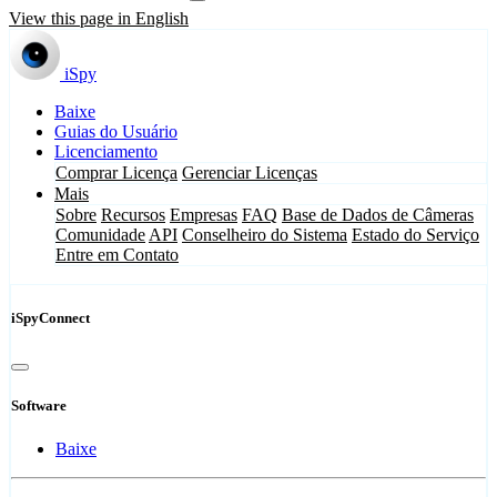
View this page in English
iSpy
Baixe
Guias do Usuário
Licenciamento
Comprar Licença
Gerenciar Licenças
Mais
Sobre
Recursos
Empresas
FAQ
Base de Dados de Câmeras
Comunidade
API
Conselheiro do Sistema
Estado do Serviço
Entre em Contato
iSpyConnect
Software
Baixe