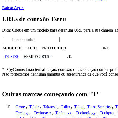
Baixar Agora
URLs de conexão Tseeu
Dica: Clique em um modelo para gerar um URL para a sua câmera T
MODELOS
TIPO
PROTOCOLO
URL
FFMPEG
RTSP
TS-SD0
/11
* iSpyConnect não tem afiliação, conexão ou associação com os produ
Não fornecemos nenhuma garantia ou assegurança de que você conseg
Outras marcas começando com "T"
T
T.one
,
Taber
,
Takaovi
,
Taller
,
Talos
,
Talos Security
,
T
Techage
,
Techmaxx
,
Technaxx
,
Technology
,
Techpro
,