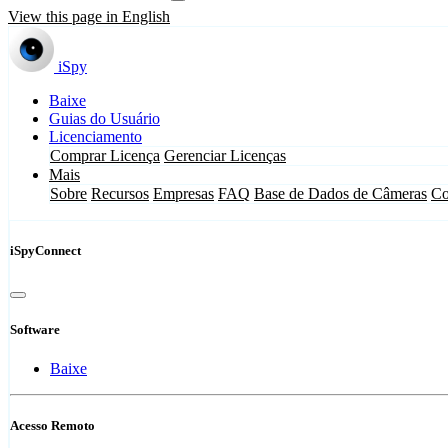
View this page in English
iSpy
Baixe
Guias do Usuário
Licenciamento
Comprar Licença
Gerenciar Licenças
Mais
Sobre
Recursos
Empresas
FAQ
Base de Dados de Câmeras
Co
iSpyConnect
Software
Baixe
Acesso Remoto