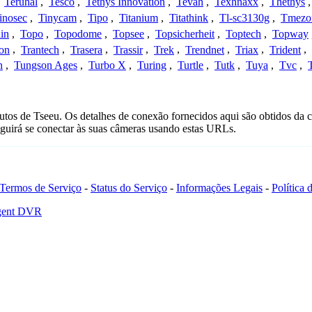
,
Teruhal
,
Tesco
,
Tethys Innovation
,
Tevah
,
Texhnaxx
,
Thethys
inosec
,
Tinycam
,
Tipo
,
Titanium
,
Titathink
,
Tl-sc3130g
,
Tmezo
in
,
Topo
,
Topodome
,
Topsee
,
Topsicherheit
,
Toptech
,
Topway
con
,
Trantech
,
Trasera
,
Trassir
,
Trek
,
Trendnet
,
Triax
,
Trident
,
n
,
Tungson Ages
,
Turbo X
,
Turing
,
Turtle
,
Tutk
,
Tuya
,
Tvc
,
tos de Tseeu. Os detalhes de conexão fornecidos aqui são obtidos da 
uirá se conectar às suas câmeras usando estas URLs.
Termos de Serviço
-
Status do Serviço
-
Informações Legais
-
Política
Agent DVR