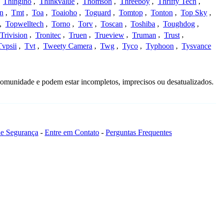
,
Thingino
,
Thinkvalue
,
Thomson
,
Threeboy
,
Thrifty Tech
,
n
,
Tmt
,
Toa
,
Toaioho
,
Toguard
,
Tomtop
,
Tonton
,
Top Sky
,
,
Topwelltech
,
Torno
,
Torv
,
Toscan
,
Toshiba
,
Toughdog
,
Trivision
,
Tronitec
,
Truen
,
Trueview
,
Truman
,
Trust
,
Tvpsii
,
Tvt
,
Tweety Camera
,
Twg
,
Tyco
,
Typhoon
,
Tysvance
comunidade e podem estar incompletos, imprecisos ou desatualizados.
 de Segurança
-
Entre em Contato
-
Perguntas Frequentes