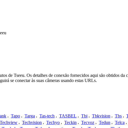
seeu
tos de Tseeu. Os detalhes de conexão fornecidos aqui são obtidos da 
uirá se conectar às suas câmeras usando estas URLs.
ank
,
Tapo
,
Targa
,
Tas-tech
,
TASBEL
,
Tbi
,
Tbkvision
,
Tbs
,
Techview
,
Techvision
,
Techyo
,
Teckin
,
Tecvoz
,
Tedun
,
Telca
,