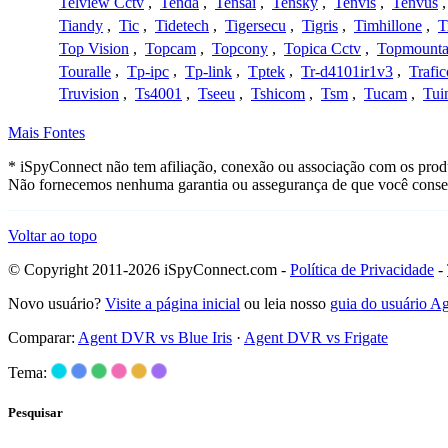
Telview Cctv
,
Tenda
,
Tensai
,
Tensky
,
Tenvis
,
Tenvus
Tiandy
,
Tic
,
Tidetech
,
Tigersecu
,
Tigris
,
Timhillone
,
T
Top Vision
,
Topcam
,
Topcony
,
Topica Cctv
,
Topmounta
Touralle
,
Tp-ipc
,
Tp-link
,
Tptek
,
Tr-d4101ir1v3
,
Trafi
Truvision
,
Ts4001
,
Tseeu
,
Tshicom
,
Tsm
,
Tucam
,
Tui
Mais Fontes
* iSpyConnect não tem afiliação, conexão ou associação com os produ
Não fornecemos nenhuma garantia ou assegurança de que você conseg
Voltar ao topo
© Copyright 2011-2026 iSpyConnect.com -
Política de Privacidade
-
Novo usuário?
Visite a página inicial
ou leia nosso
guia do usuário 
Comparar:
Agent DVR vs Blue Iris
·
Agent DVR vs Frigate
Tema:
Pesquisar