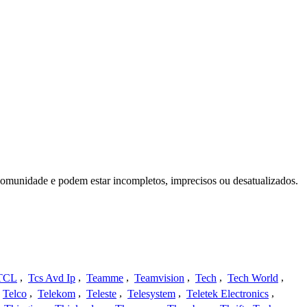
comunidade e podem estar incompletos, imprecisos ou desatualizados.
TCL
,
Tcs Avd Ip
,
Teamme
,
Teamvision
,
Tech
,
Tech World
,
Telco
,
Telekom
,
Teleste
,
Telesystem
,
Teletek Electronics
,