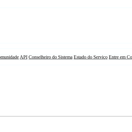
munidade
API
Conselheiro do Sistema
Estado do Serviço
Entre em Co