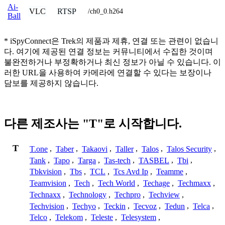
Ai-
VLC
RTSP
/ch0_0.h264
Ball
* iSpyConnect은 Trek의 제품과 제휴, 연결 또는 관련이 없습니
다. 여기에 제공된 연결 정보는 커뮤니티에서 수집한 것이며
불완전하거나 부정확하거나 최신 정보가 아닐 수 있습니다. 이
러한 URL을 사용하여 카메라에 연결할 수 있다는 보장이나
담보를 제공하지 않습니다.
다른 제조사는 "T"로 시작합니다.
T
T.one
,
Taber
,
Takaovi
,
Taller
,
Talos
,
Talos Security
,
Tank
,
Tapo
,
Targa
,
Tas-tech
,
TASBEL
,
Tbi
,
Tbkvision
,
Tbs
,
TCL
,
Tcs Avd Ip
,
Teamme
,
Teamvision
,
Tech
,
Tech World
,
Techage
,
Techmaxx
,
Technaxx
,
Technology
,
Techpro
,
Techview
,
Techvision
,
Techyo
,
Teckin
,
Tecvoz
,
Tedun
,
Telca
,
Telco
,
Telekom
,
Teleste
,
Telesystem
,