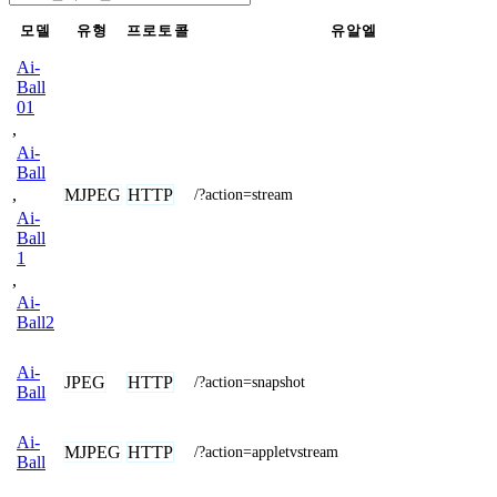
모델
유형
프로토콜
유알엘
Ai-
Ball
01
,
Ai-
Ball
MJPEG
HTTP
,
/?action=stream
Ai-
Ball
1
,
Ai-
Ball2
Ai-
JPEG
HTTP
/?action=snapshot
Ball
Ai-
MJPEG
HTTP
/?action=appletvstream
Ball