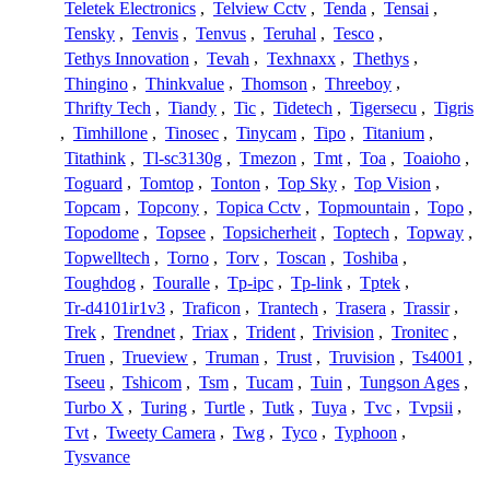
Teletek Electronics
,
Telview Cctv
,
Tenda
,
Tensai
,
Tensky
,
Tenvis
,
Tenvus
,
Teruhal
,
Tesco
,
Tethys Innovation
,
Tevah
,
Texhnaxx
,
Thethys
,
Thingino
,
Thinkvalue
,
Thomson
,
Threeboy
,
Thrifty Tech
,
Tiandy
,
Tic
,
Tidetech
,
Tigersecu
,
Tigris
,
Timhillone
,
Tinosec
,
Tinycam
,
Tipo
,
Titanium
,
Titathink
,
Tl-sc3130g
,
Tmezon
,
Tmt
,
Toa
,
Toaioho
,
Toguard
,
Tomtop
,
Tonton
,
Top Sky
,
Top Vision
,
Topcam
,
Topcony
,
Topica Cctv
,
Topmountain
,
Topo
,
Topodome
,
Topsee
,
Topsicherheit
,
Toptech
,
Topway
,
Topwelltech
,
Torno
,
Torv
,
Toscan
,
Toshiba
,
Toughdog
,
Touralle
,
Tp-ipc
,
Tp-link
,
Tptek
,
Tr-d4101ir1v3
,
Traficon
,
Trantech
,
Trasera
,
Trassir
,
Trek
,
Trendnet
,
Triax
,
Trident
,
Trivision
,
Tronitec
,
Truen
,
Trueview
,
Truman
,
Trust
,
Truvision
,
Ts4001
,
Tseeu
,
Tshicom
,
Tsm
,
Tucam
,
Tuin
,
Tungson Ages
,
Turbo X
,
Turing
,
Turtle
,
Tutk
,
Tuya
,
Tvc
,
Tvpsii
,
Tvt
,
Tweety Camera
,
Twg
,
Tyco
,
Typhoon
,
Tysvance