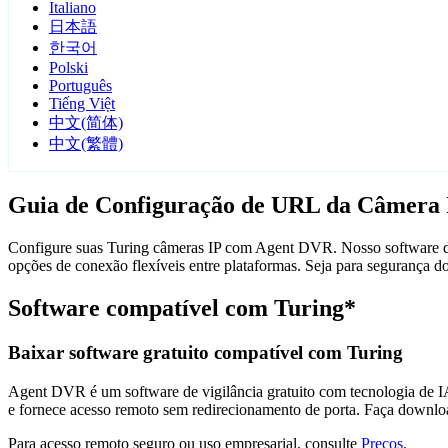
Italiano
日本語
한국어
Polski
Português
Tiếng Việt
中文(简体)
中文(繁體)
Guia de Configuração de URL da Câmera 
Configure suas Turing câmeras IP com Agent DVR. Nosso software de 
opções de conexão flexíveis entre plataformas. Seja para segurança 
Software compatível com Turing*
Baixar software gratuito compatível com Turing
Agent DVR é um software de vigilância gratuito com tecnologia de IA 
e fornece acesso remoto sem redirecionamento de porta. Faça downlo
Para acesso remoto seguro ou uso empresarial, consulte
Preços
.