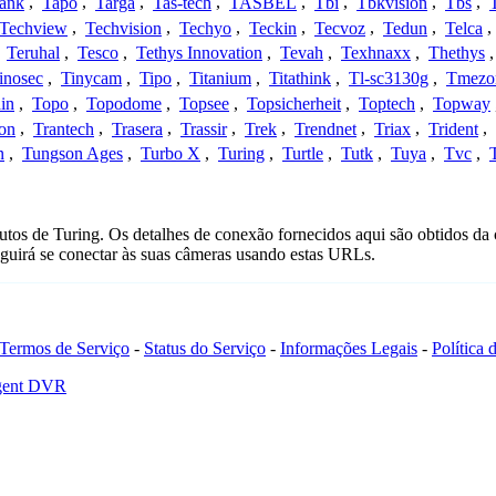
ank
,
Tapo
,
Targa
,
Tas-tech
,
TASBEL
,
Tbi
,
Tbkvision
,
Tbs
,
Techview
,
Techvision
,
Techyo
,
Teckin
,
Tecvoz
,
Tedun
,
Telca
,
,
Teruhal
,
Tesco
,
Tethys Innovation
,
Tevah
,
Texhnaxx
,
Thethys
inosec
,
Tinycam
,
Tipo
,
Titanium
,
Titathink
,
Tl-sc3130g
,
Tmezo
in
,
Topo
,
Topodome
,
Topsee
,
Topsicherheit
,
Toptech
,
Topway
con
,
Trantech
,
Trasera
,
Trassir
,
Trek
,
Trendnet
,
Triax
,
Trident
,
n
,
Tungson Ages
,
Turbo X
,
Turing
,
Turtle
,
Tutk
,
Tuya
,
Tvc
,
tos de Turing. Os detalhes de conexão fornecidos aqui são obtidos da
uirá se conectar às suas câmeras usando estas URLs.
Termos de Serviço
-
Status do Serviço
-
Informações Legais
-
Política
Agent DVR