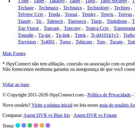
T
T.one
,
Taber
,
Takaovi
,
Taller
,
Talos
,
Talos Security
,
T
Techage
,
Techmaxx
,
Technaxx
,
Technology
,
Techpro
,
Telview Cctv
,
Tenda
,
Tensai
,
Tensky
,
Tenvis
,
Tenvus
Tiandy
,
Tic
,
Tidetech
,
Tigersecu
,
Tigris
,
Timhillone
,
T
Top Vision
,
Topcam
,
Topcony
,
Topica Cctv
,
Topmounta
Touralle
,
Tp-ipc
,
Tp-link
,
Tptek
,
Tr-d4101ir1v3
,
Trafi
Truvision
,
Ts4001
,
Tseeu
,
Tshicom
,
Tsm
,
Tucam
,
Tui
Mais Fontes
* iSpyConnect não tem afiliação, conexão ou associação com os produ
Não fornecemos nenhuma garantia ou assegurança de que você conseg
Voltar ao topo
© Copyright 2011-2026 iSpyConnect.com -
Política de Privacidade
-
Novo usuário?
Visite a página inicial
ou leia nosso
guia do usuário 
Comparar:
Agent DVR vs Blue Iris
·
Agent DVR vs Frigate
Tema: