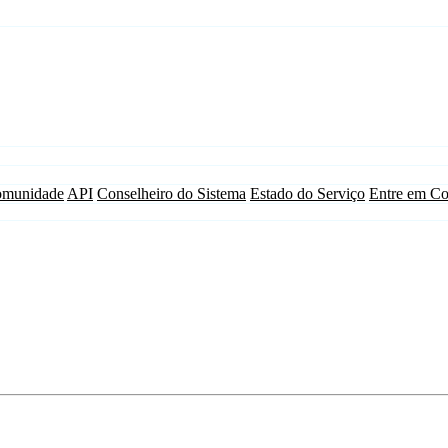
munidade
API
Conselheiro do Sistema
Estado do Serviço
Entre em Co