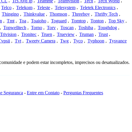
TCL
,
Tcs Avd Ip
,
Teamme
,
Teamvision
,
Tech
,
Tech World
,
Telco
,
Telekom
,
Teleste
,
Telesystem
,
Teletek Electronics
,
,
Thingino
,
Thinkvalue
,
Thomson
,
Threeboy
,
Thrifty Tech
,
n
,
Tmt
,
Toa
,
Toaioho
,
Toguard
,
Tomtop
,
Tonton
,
Top Sky
,
,
Topwelltech
,
Torno
,
Torv
,
Toscan
,
Toshiba
,
Toughdog
,
Trivision
,
Tronitec
,
Truen
,
Trueview
,
Truman
,
Trust
,
Tvpsii
,
Tvt
,
Tweety Camera
,
Twg
,
Tyco
,
Typhoon
,
Tysvance
 comunidade e podem estar incompletos, imprecisos ou desatualizados.
 de Segurança
-
Entre em Contato
-
Perguntas Frequentes