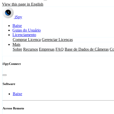
View this page in English
iSpy
Baixe
Guias do Usuário
Licenciamento
Comprar Licença
Gerenciar Licenças
Mais
Sobre
Recursos
Empresas
FAQ
Base de Dados de Câmeras
Co
iSpyConnect
Software
Baixe
Acesso Remoto